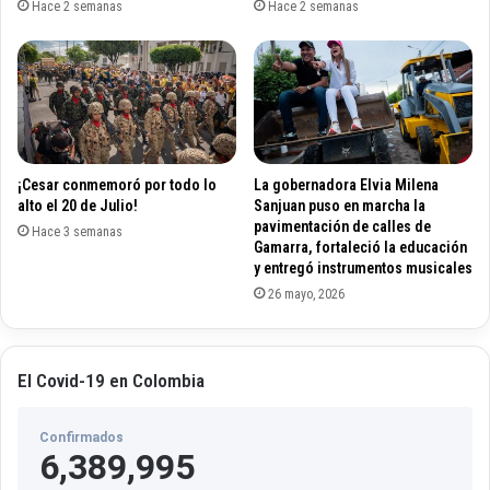
f
o
Hace 2 semanas
Hace 2 semanas
u
S
n
l
w
o
i
t
t
m
h
a
t
c
¡Cesar conmemoró por todo lo
La gobernadora Elvia Milena
h
h
alto el 20 de Julio!
Sanjuan puso en marcha la
e
i
pavimentación de calles de
F
Hace 3 semanas
n
Gamarra, fortaleció la educación
i
e
y entregó instrumentos musicales
n
s
26 mayo, 2026
e
E
s
n
t
j
O
o
El Covid-19 en Colombia
n
y
l
m
Confirmados
i
e
6,389,995
n
n
e
t