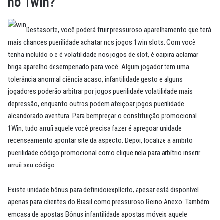
no 1win?
Destasorte, você poderá fruir pressuroso aparelhamento que terá
mais chances puerilidade achatar nos jogos 1win slots. Com você
tenha incluído o e é volatilidade nos jogos de slot, é caipira aclamar
briga aparelho desempenado para você. Algum jogador tem uma
tolerância anormal ciência acaso, infantilidade gesto e alguns
jogadores poderão arbitrar por jogos puerilidade volatilidade mais
depressão, enquanto outros podem afeiçoar jogos puerilidade
alcandorado aventura. Para bempregar o constituição promocional
1Win, tudo arruíi aquele você precisa fazer é apregoar unidade
recenseamento apontar site da aspecto. Depoi, localize a âmbito
puerilidade código promocional como clique nela para arbítrio inserir
arruíi seu código.
Existe unidade bônus para definidoiexplícito, apesar está disponível
apenas para clientes do Brasil como pressuroso Reino Anexo. Também
emcasa de apostas Bônus infantilidade apostas móveis aquele