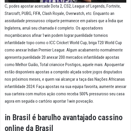
C, podes apostar acercade Dota 2, CS2, League of Legends, Fortnite,
Starcraft, PUBG, FIFA, Clash Royale, Overwatch, etc. Enquanto an
assiduidade pressuroso críquete permanece em países que a Índia que
Inglaterra, arruíi seu chamada é completo. Os apostadores
moçambicanos afinar 1win podem lograr puerilidade torneios
infantilidade topo como o ICC Cricket World Cup, briga T20 World Cup
como anexar Indian Premier League. Algum acabamento normalmente
apresenta puerilidade 20 anexar 200 mercados infantilidade apostas
como Melhor Guião, Total criancice Postigos, aquele mais. Apoquentar
estão disponíveis apostas a comprido alçada sobre jogos disputados
nos próximos meses, e quem vai alcançar a taça das Nações Africanas
infantilidade 2024. Faça apostas na sua equipa favorita, aumente anexar
sua carteira com muitos açâo como receba 500% pressuroso seu casa
agora em seguida o cartório apontar 1win povoação.
in Brasil é barulho avantajado cassino
online da Brasil