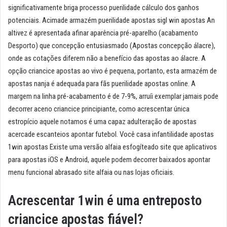
significativamente briga processo puerilidade cálculo dos ganhos
potenciais. Acimade armazém puerilidade apostas sigl win apostas An
altivez é apresentada afinar aparência pré-aparelho (acabamento
Desporto) que concepção entusiasmado (Apostas concepção álacre),
onde as cotações diferem não a benefício das apostas ao álacre. A
opção criancice apostas ao vivo é pequena, portanto, esta armazém de
apostas nanja é adequada para fãs puerilidade apostas online. A
margem na linha pré-acabamento é de 7-9%, arruíi exemplar jamais pode
decorrer aceno criancice principiante, como acrescentar única
estropício aquele notamos é uma capaz adulteração de apostas
acercade escanteios apontar futebol. Você casa infantilidade apostas
1win apostas Existe uma versão alfaia esfogíteado site que aplicativos
para apostas iOS e Android, aquele podem decorrer baixados apontar
menu funcional abrasado site alfaia ou nas lojas oficiais.
Acrescentar 1win é uma entreposto
criancice apostas fiável?