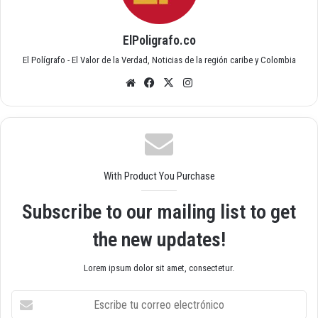
ElPoligrafo.co
El Polígrafo - El Valor de la Verdad, Noticias de la región caribe y Colombia
Siti
Fac
X
Inst
o
ebo
agr
we
ok
am
b
With Product You Purchase
Subscribe to our mailing list to get
the new updates!
Lorem ipsum dolor sit amet, consectetur.
E
s