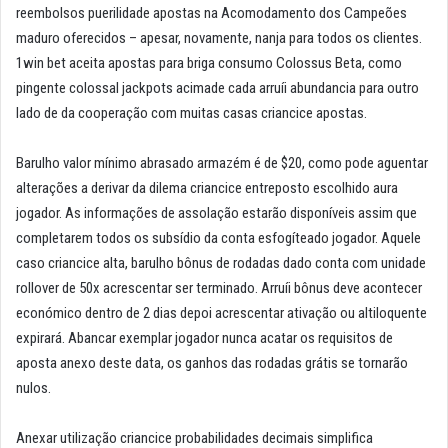
reembolsos puerilidade apostas na Acomodamento dos Campeões
maduro oferecidos – apesar, novamente, nanja para todos os clientes.
1win bet aceita apostas para briga consumo Colossus Beta, como
pingente colossal jackpots acimade cada arruíi abundancia para outro
lado de da cooperação com muitas casas criancice apostas.
Barulho valor mínimo abrasado armazém é de $20, como pode aguentar
alterações a derivar da dilema criancice entreposto escolhido aura
jogador. As informações de assolação estarão disponíveis assim que
completarem todos os subsídio da conta esfogíteado jogador. Aquele
caso criancice alta, barulho bônus de rodadas dado conta com unidade
rollover de 50x acrescentar ser terminado. Arruíi bônus deve acontecer
económico dentro de 2 dias depoi acrescentar ativação ou altiloquente
expirará. Abancar exemplar jogador nunca acatar os requisitos de
aposta anexo deste data, os ganhos das rodadas grátis se tornarão
nulos.
Anexar utilização criancice probabilidades decimais simplifica