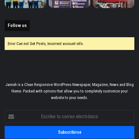
Follow us
Error Can not Get Posts, Incorrect account info.
Jannah is a Clean Responsive WordPress Newspaper, Magazine, News and Blog
theme. Packed with options that allow you to completely customize your
website to your needs.
Escribe
tu
correo
electrónico