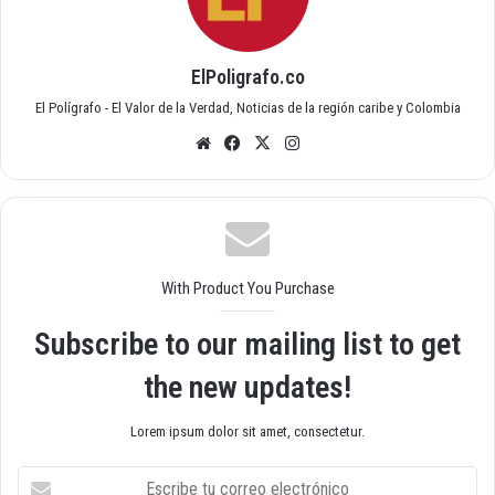
ElPoligrafo.co
El Polígrafo - El Valor de la Verdad, Noticias de la región caribe y Colombia
Siti
Fac
X
Inst
o
ebo
agr
we
ok
am
b
With Product You Purchase
Subscribe to our mailing list to get
the new updates!
Lorem ipsum dolor sit amet, consectetur.
E