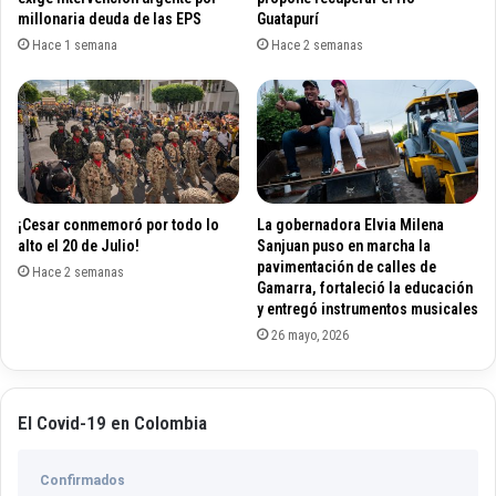
a
millonaria deuda de las EPS
Guatapurí
e
d
s
Hace 1 semana
Hace 2 semanas
e
p
l
r
o
e
s
s
c
e
o
n
n
t
¡Cesar conmemoró por todo lo
La gobernadora Elvia Milena
t
a
alto el 20 de Julio!
Sanjuan puso en marcha la
a
r
pavimentación de calles de
g
Hace 2 semanas
m
Gamarra, fortaleció la educación
i
e
y entregó instrumentos musicales
a
d
26 mayo, 2026
d
i
o
d
s
a
p
s
El Covid-19 en Colombia
o
p
r
a
l
Confirmados
r