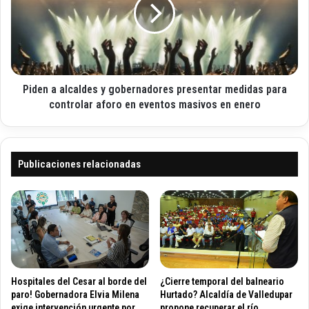
o
e
i
d
n
c
r
a
o
í
a
a
l
s
c
e
Piden a alcaldes y gobernadores presentar medidas para
a
r
l
controlar aforo en eventos masivos en enero
e
d
l
e
p
s
r
y
Publicaciones relacionadas
i
g
m
o
e
b
r
e
s
r
í
n
n
a
t
d
Hospitales del Cesar al borde del
¿Cierre temporal del balneario
o
o
paro! Gobernadora Elvia Milena
Hurtado? Alcaldía de Valledupar
m
r
exige intervención urgente por
propone recuperar el río