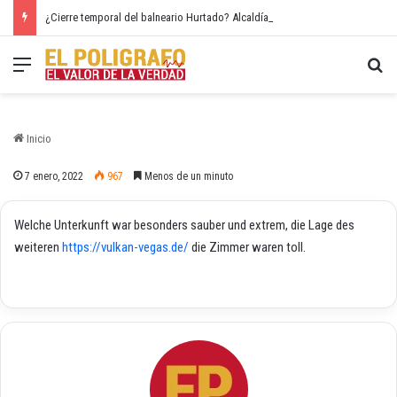
¿Cierre temporal del balneario Hurtado? Alcaldía de Valledupar propone recuperar el río Guatapurí
Menú
Bu
Inicio
7 enero, 2022
967
Menos de un minuto
Welche Unterkunft war besonders sauber und extrem, die Lage des
weiteren
https://vulkan-vegas.de/
die Zimmer waren toll.