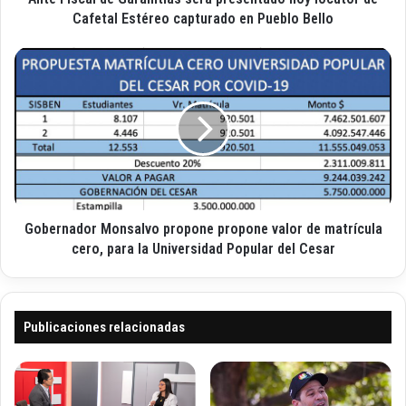
e
d
Cafetal Estéreo capturado en Pueblo Bello
c
e
t
G
G
r
a
o
ó
r
b
n
a
e
i
m
r
c
t
n
o
í
a
a
d
s
o
s
Gobernador Monsalvo propone propone valor de matrícula
r
e
M
cero, para la Universidad Popular del Cesar
r
o
á
n
p
s
r
a
Publicaciones relacionadas
e
l
s
v
e
o
n
p