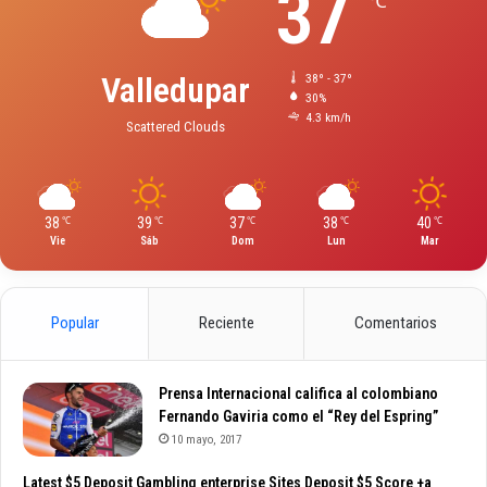
37
℃
Valledupar
38º - 37º
30%
4.3 km/h
Scattered Clouds
38
39
37
38
40
℃
℃
℃
℃
℃
Vie
Sáb
Dom
Lun
Mar
Popular
Reciente
Comentarios
Prensa Internacional califica al colombiano
Fernando Gaviria como el “Rey del Espring”
10 mayo, 2017
Latest $5 Deposit Gambling enterprise Sites Deposit $5 Score +a