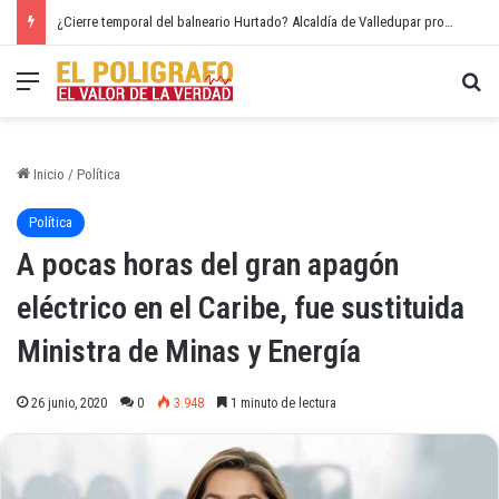
¿Cierre temporal del balneario Hurtado? Alcaldía de Valledupar propone recuperar el río Guatapurí
Menú
Bu
Inicio
/
Política
Política
A pocas horas del gran apagón
eléctrico en el Caribe, fue sustituida
Ministra de Minas y Energía
26 junio, 2020
0
3.948
1 minuto de lectura