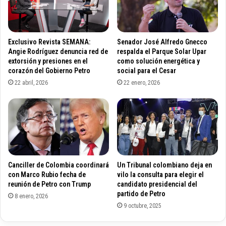
t
r
a
o
d
p
o
o
Exclusivo Revista SEMANA:
Senador José Alfredo Gnecco
h
n
Angie Rodríguez denuncia red de
respalda el Parque Solar Upar
o
e
extorsión y presiones en el
como solución energética y
y
corazón del Gobierno Petro
social para el Cesar
p
l
r
22 abril, 2026
22 enero, 2026
o
o
c
p
u
o
t
n
o
e
r
v
d
a
Canciller de Colombia coordinará
Un Tribunal colombiano deja en
e
l
con Marco Rubio fecha de
vilo la consulta para elegir el
C
o
reunión de Petro con Trump
candidato presidencial del
a
r
partido de Petro
8 enero, 2026
f
d
9 octubre, 2025
e
e
t
m