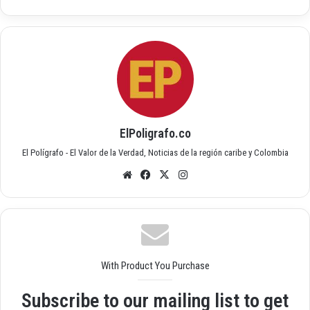
ElPoligrafo.co
El Polígrafo - El Valor de la Verdad, Noticias de la región caribe y Colombia
Siti
Fac
X
Inst
o
ebo
agr
we
ok
am
b
With Product You Purchase
Subscribe to our mailing list to get