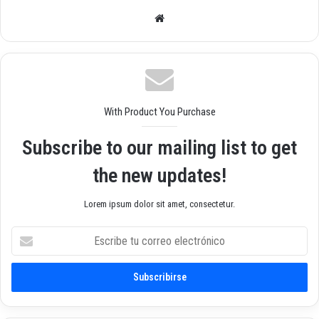
Siti
o
we
b
With Product You Purchase
Subscribe to our mailing list to get
the new updates!
Lorem ipsum dolor sit amet, consectetur.
E
s
c
r
i
b