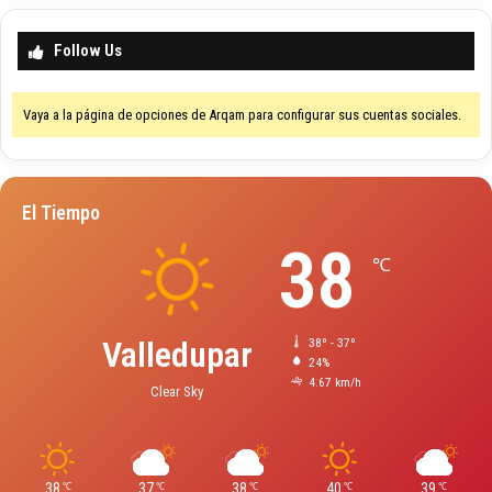
Follow Us
Vaya a la página de opciones de Arqam para configurar sus cuentas sociales.
El Tiempo
38
℃
Valledupar
38º - 37º
24%
4.67 km/h
Clear Sky
38
37
38
40
39
℃
℃
℃
℃
℃