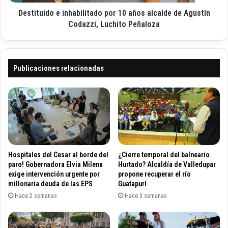
n
d
c
Destituido e inhabilitado por 10 años alcalde de Agustín
o
e
e
Codazzi, Luchito Peñaloza
r
i
t
n
i
h
d
a
Publicaciones relacionadas
u
b
m
i
b
l
r
i
e
t
p
a
o
d
r
o
Hospitales del Cesar al borde del
¿Cierre temporal del balneario
L
p
paro! Gobernadora Elvia Milena
Hurtado? Alcaldía de Valledupar
e
o
exige intervención urgente por
propone recuperar el río
y
millonaria deuda de las EPS
Guatapurí
r
d
1
Hace 2 semanas
Hace 3 semanas
e
0
p
a
l
ñ