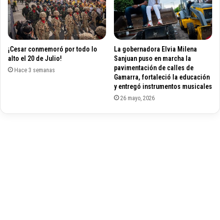
i
o
e
s
g
a
o
l
¡Cesar conmemoró por todo lo
La gobernadora Elvia Milena
s
c
alto el 20 de Julio!
Sanjuan puso en marcha la
t
a
pavimentación de calles de
i
Hace 3 semanas
l
Gamarra, fortaleció la educación
p
d
y entregó instrumentos musicales
o
e
26 mayo, 2026
p
d
a
e
r
A
a
g
c
u
o
s
n
t
t
í
r
n
o
C
l
o
a
d