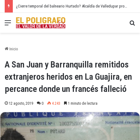
¿Cierre temporal del balneario Hurtado? Alcaldía de Valledupar propone recuperar el río Guatapurí
Menú
Bu
Inicio
A San Juan y Barranquilla remitidos
extranjeros heridos en La Guajira, en
percance donde un francés falleció
12 agosto, 2019
0
4.243
1 minuto de lectura