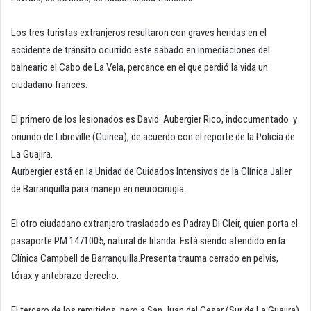
Los tres turistas extranjeros resultaron con graves heridas en el
accidente de tránsito ocurrido este sábado en inmediaciones del
balneario el Cabo de La Vela, percance en el que perdió la vida un
ciudadano francés.
El primero de los lesionados es David Aubergier Rico, indocumentado y
oriundo de Libreville (Guinea), de acuerdo con el reporte de la Policía de
La Guajira.
Aurbergier está en la Unidad de Cuidados Intensivos de la Clínica Jaller
de Barranquilla para manejo en neurocirugía.
El otro ciudadano extranjero trasladado es Padray Di Cleir, quien porta el
pasaporte PM 1471005, natural de Irlanda. Está siendo atendido en la
Clínica Campbell de Barranquilla.Presenta trauma cerrado en pelvis,
tórax y antebrazo derecho.
El tercero de los remitidos, pero a San Juan del Cesar (Sur de La Guajira)