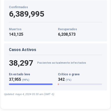
Confirmados
6,389,995
Muertos
Recuperados
143,125
6,208,573
Casos Activos
38,297
Pacientes actualmente infectados
En estado leve
Crítico o grave
37,955
342
(99%)
(1%)
Updated: mayo 4, 2024 05:30 am (GMT -5)