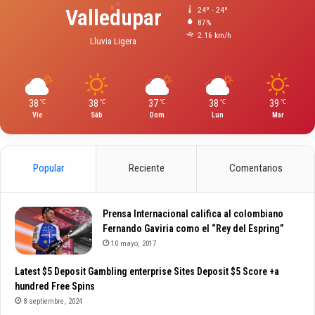
Valledupar
24º - 24º
87%
2.16 km/h
Lluvia Ligera
38
38
37
38
39
℃
℃
℃
℃
℃
Vie
Sáb
Dom
Lun
Mar
Popular
Reciente
Comentarios
Prensa Internacional califica al colombiano
Fernando Gaviria como el “Rey del Espring”
10 mayo, 2017
Latest $5 Deposit Gambling enterprise Sites Deposit $5 Score +a
hundred Free Spins
8 septiembre, 2024