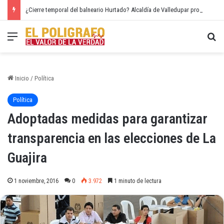
¿Cierre temporal del balneario Hurtado? Alcaldía de Valledupar propone recuperar el río Guatapurí
Menú
Bu
Inicio
/
Política
Política
Adoptadas medidas para garantizar
transparencia en las elecciones de La
Guajira
1 noviembre, 2016
0
3.972
1 minuto de lectura