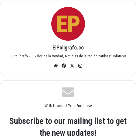
ElPoligrafo.co
El Polígrafo - El Valor de la Verdad, Noticias de la región caribe y Colombia
Siti
Fac
X
Inst
o
ebo
agr
we
ok
am
b
With Product You Purchase
Subscribe to our mailing list to get
the new updates!