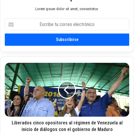
Lorem ipsum dolor sit amet, consectetur.
E
s
c
r
i
b
e
t
L
u
i
c
b
o
e
r
r
r
a
e
d
o
o
e
s
l
Liberados cinco opositores al régimen de Venezuela al
c
e
i
inicio de diálogos con el gobierno de Maduro