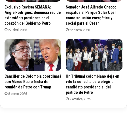
d
g
Exclusivo Revista SEMANA:
Senador José Alfredo Gnecco
e
i
Angie Rodríguez denuncia red de
respalda el Parque Solar Upar
V
m
extorsión y presiones en el
como solución energética y
e
corazón del Gobierno Petro
social para el Cesar
e
n
n
22 abril, 2026
22 enero, 2026
e
d
z
e
u
l
e
l
l
u
a
v
a
i
Canciller de Colombia coordinará
Un Tribunal colombiano deja en
l
a
con Marco Rubio fecha de
vilo la consulta para elegir el
i
s
reunión de Petro con Trump
candidato presidencial del
n
p
partido de Petro
8 enero, 2026
i
a
9 octubre, 2025
c
r
i
a
o
f
d
i
e
n