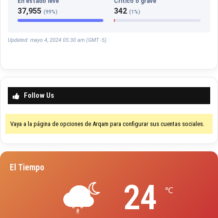
En estado leve
Crítico o grave
37,955
342
(99%)
(1%)
Updated: mayo 4, 2024 05:30 am (GMT -5)
Follow Us
Vaya a la página de opciones de Arqam para configurar sus cuentas sociales.
El Tiempo
24
℃