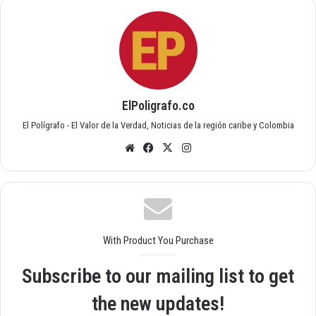
ElPoligrafo.co
El Polígrafo - El Valor de la Verdad, Noticias de la región caribe y Colombia
Siti
Fac
X
Inst
o
ebo
agr
we
ok
am
b
With Product You Purchase
Subscribe to our mailing list to get
the new updates!