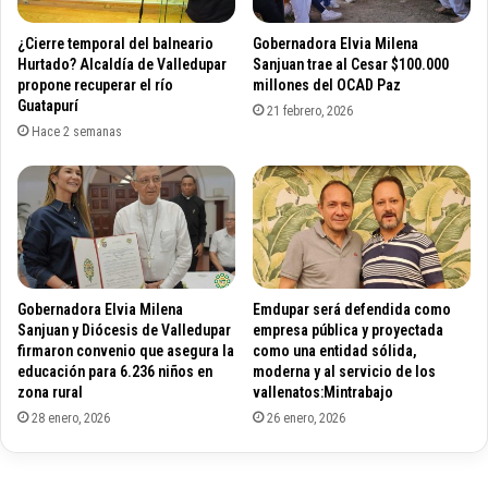
á
S
n
a
¿Cierre temporal del balneario
Gobernadora Elvia Milena
a
t
Hurtado? Alcaldía de Valledupar
Sanjuan trae al Cesar $100.000
f
e
propone recuperar el río
millones del OCAD Paz
o
Guatapurí
n
21 febrero, 2026
r
a
Hace 2 semanas
m
f
a
o
c
r
i
t
ó
a
n
l
u
e
Gobernadora Elvia Milena
Emdupar será defendida como
n
c
Sanjuan y Diócesis de Valledupar
empresa pública y proyectada
i
e
firmaron convenio que asegura la
como una entidad sólida,
v
n
educación para 6.236 niños en
moderna y al servicio de los
e
c
zona rural
vallenatos:Mintrabajo
r
o
28 enero, 2026
26 enero, 2026
s
n
i
e
t
c