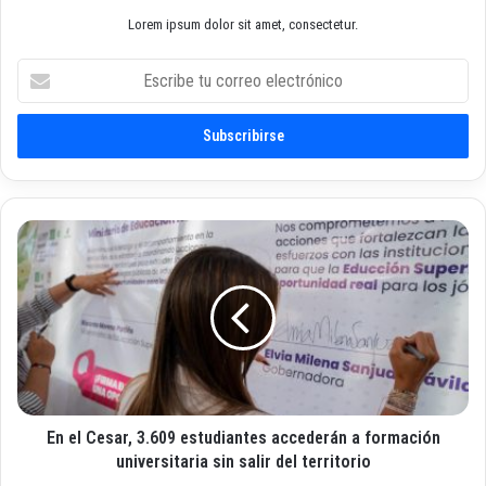
Lorem ipsum dolor sit amet, consectetur.
E
s
c
r
i
b
e
t
E
u
n
c
e
o
l
r
C
r
e
e
s
o
a
e
r
l
En el Cesar, 3.609 estudiantes accederán a formación
,
e
3
universitaria sin salir del territorio
c
.