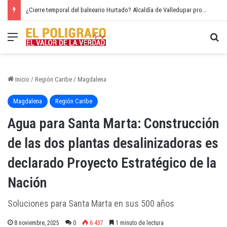
¿Cierre temporal del balneario Hurtado? Alcaldía de Valledupar propone recuperar el río Guatapurí
Menú
Bu
Inicio
/
Región Caribe
/
Magdalena
Magdalena
Región Caribe
Agua para Santa Marta: Construcción
de las dos plantas desalinizadoras es
declarado Proyecto Estratégico de la
Nación
Soluciones para Santa Marta en sus 500 años
8 noviembre, 2025
0
6.437
1 minuto de lectura