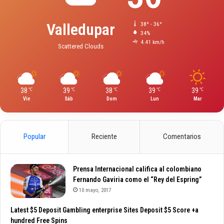
Valledupar
38º - 36º
34%
4.41 km/h
Scattered Clouds
38
39
38
39
39
℃
℃
℃
℃
℃
Vie
Sáb
Dom
Lun
Mar
Popular
Reciente
Comentarios
Prensa Internacional califica al colombiano
Fernando Gaviria como el “Rey del Espring”
10 mayo, 2017
Latest $5 Deposit Gambling enterprise Sites Deposit $5 Score +a
hundred Free Spins