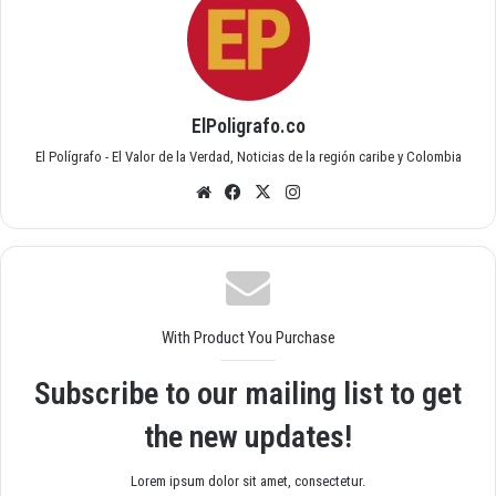
ElPoligrafo.co
El Polígrafo - El Valor de la Verdad, Noticias de la región caribe y Colombia
Siti
Fac
X
Inst
o
ebo
agr
we
ok
am
b
With Product You Purchase
Subscribe to our mailing list to get
the new updates!
Lorem ipsum dolor sit amet, consectetur.