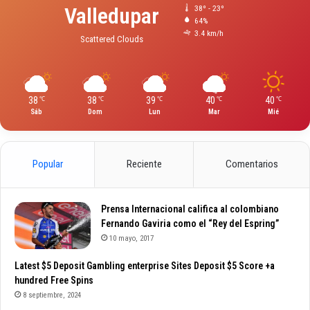
Valledupar
38º - 23º
64%
3.4 km/h
Scattered Clouds
38
38
39
40
40
℃
℃
℃
℃
℃
Sáb
Dom
Lun
Mar
Mié
Popular
Reciente
Comentarios
Prensa Internacional califica al colombiano
Fernando Gaviria como el “Rey del Espring”
10 mayo, 2017
Latest $5 Deposit Gambling enterprise Sites Deposit $5 Score +a
hundred Free Spins
8 septiembre, 2024