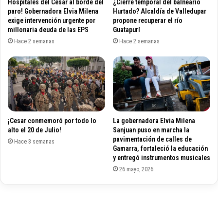
Hospitales del Cesar al borde del
¿Cierre temporal del balneario
A
u
paro! Gobernadora Elvia Milena
Hurtado? Alcaldía de Valledupar
X
s
exige intervención urgente por
propone recuperar el río
I
millonaria deuda de las EPS
Guatapurí
c
S
a
Hace 2 semanas
Hace 2 semanas
T
r
A
‘
S
c
D
o
E
i
V
n
A
c
¡Cesar conmemoró por todo lo
La gobernadora Elvia Milena
L
i
alto el 20 de Julio!
Sanjuan puso en marcha la
L
d
pavimentación de calles de
E
Hace 3 semanas
e
Gamarra, fortaleció la educación
D
n
y entregó instrumentos musicales
U
c
26 mayo, 2026
P
i
A
a
R
s
’
s