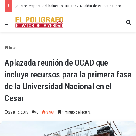
¿Cierre temporal del balneario Hurtado? Alcaldía de Valledupar propone recuperar el río Guatapurí
Menú
Bu
Inicio
Aplazada reunión de OCAD que
incluye recursos para la primera fase
de la Universidad Nacional en el
Cesar
29 julio, 2015
0
3.964
1 minuto de lectura