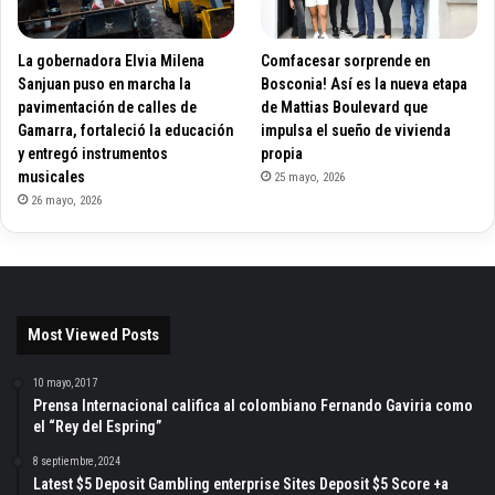
La gobernadora Elvia Milena
Comfacesar sorprende en
Sanjuan puso en marcha la
Bosconia! Así es la nueva etapa
pavimentación de calles de
de Mattias Boulevard que
Gamarra, fortaleció la educación
impulsa el sueño de vivienda
y entregó instrumentos
propia
musicales
25 mayo, 2026
26 mayo, 2026
Most Viewed Posts
10 mayo, 2017
Prensa Internacional califica al colombiano Fernando Gaviria como
el “Rey del Espring”
8 septiembre, 2024
Latest $5 Deposit Gambling enterprise Sites Deposit $5 Score +a