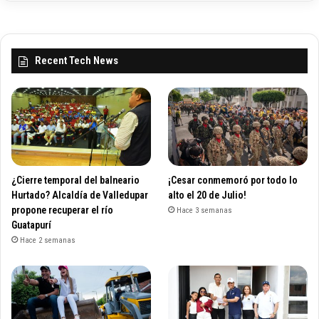
Recent Tech News
¿Cierre temporal del balneario
¡Cesar conmemoró por todo lo
Hurtado? Alcaldía de Valledupar
alto el 20 de Julio!
propone recuperar el río
Hace 3 semanas
Guatapurí
Hace 2 semanas