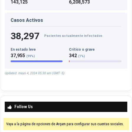
п
143,125
6,208,573
и
ш
и
Casos Activos
т
е
38,297
Pacientes actualmente infectados
с
ь
En estado leve
Crítico o grave
i
37,955
342
(99%)
(1%)
O
S
с
Updated: mayo 4, 2024 05:30 am (GMT -5)
д
о
л
ж
н
о
Follow Us
с
т
Vaya a la página de opciones de Arqam para configurar sus cuentas sociales.
н
о