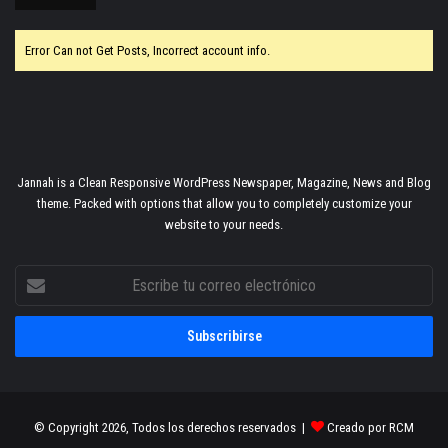
Error Can not Get Posts, Incorrect account info.
Jannah is a Clean Responsive WordPress Newspaper, Magazine, News and Blog
theme. Packed with options that allow you to completely customize your
website to your needs.
Escribe
tu
correo
electrónico
© Copyright 2026, Todos los derechos reservados |
Creado por RCM