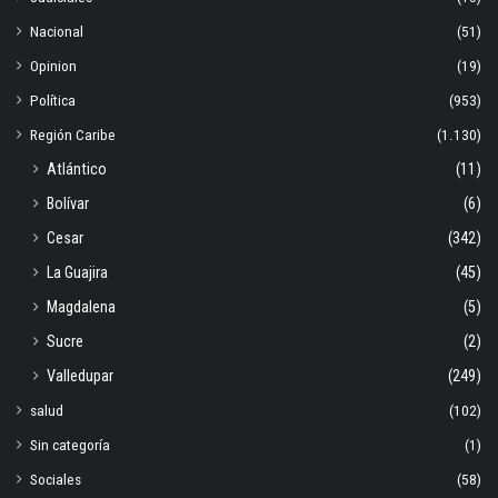
Nacional
(51)
Opinion
(19)
Política
(953)
Región Caribe
(1.130)
Atlántico
(11)
Bolívar
(6)
Cesar
(342)
La Guajira
(45)
Magdalena
(5)
Sucre
(2)
Valledupar
(249)
salud
(102)
Sin categoría
(1)
Sociales
(58)