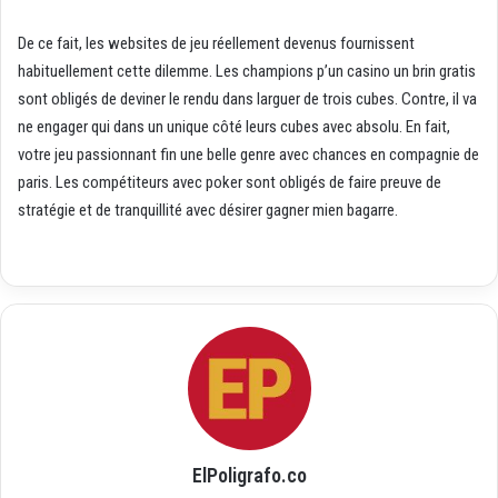
De ce fait, les websites de jeu réellement devenus fournissent
habituellement cette dilemme. Les champions p’un casino un brin gratis
sont obligés de deviner le rendu dans larguer de trois cubes. Contre, il va
ne engager qui dans un unique côté leurs cubes avec absolu. En fait,
votre jeu passionnant fin une belle genre avec chances en compagnie de
paris. Les compétiteurs avec poker sont obligés de faire preuve de
stratégie et de tranquillité avec désirer gagner mien bagarre.
ElPoligrafo.co