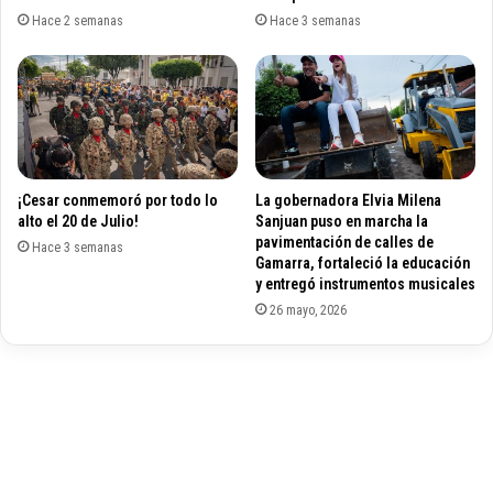
e
e
Hace 2 semanas
Hace 3 semanas
d
r
u
a
p
t
a
u
r
r
a
s
¡Cesar conmemoró por todo lo
La gobernadora Elvia Milena
s
alto el 20 de Julio!
Sanjuan puso en marcha la
a
pavimentación de calles de
Hace 3 semanas
c
Gamarra, fortaleció la educación
u
y entregó instrumentos musicales
d
26 mayo, 2026
e
n
a
l
C
a
r
i