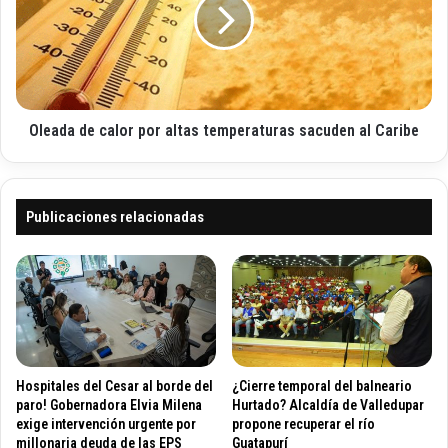
ó
e
a
n
d
d
i
i
a
c
o
d
o
s
e
r
c
e
Oleada de calor por altas temperaturas sacuden al Caribe
a
i
l
n
o
v
r
a
p
Publicaciones relacionadas
d
o
i
r
d
a
o
l
s
t
e
a
n
s
V
t
Hospitales del Cesar al borde del
¿Cierre temporal del balneario
a
e
paro! Gobernadora Elvia Milena
Hurtado? Alcaldía de Valledupar
l
m
exige intervención urgente por
propone recuperar el río
millonaria deuda de las EPS
Guatapurí
l
p