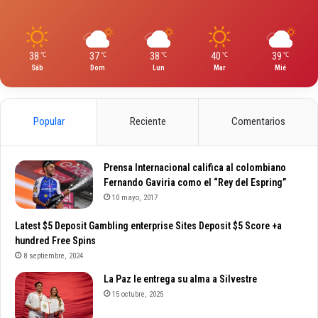
38
37
38
40
39
℃
℃
℃
℃
℃
Sáb
Dom
Lun
Mar
Mié
Popular
Reciente
Comentarios
Prensa Internacional califica al colombiano
Fernando Gaviria como el “Rey del Espring”
10 mayo, 2017
Latest $5 Deposit Gambling enterprise Sites Deposit $5 Score +a
hundred Free Spins
8 septiembre, 2024
La Paz le entrega su alma a Silvestre
15 octubre, 2025