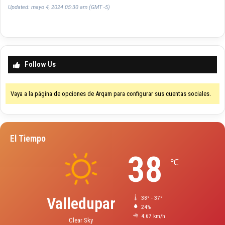
Updated: mayo 4, 2024 05:30 am (GMT -5)
Follow Us
Vaya a la página de opciones de Arqam para configurar sus cuentas sociales.
El Tiempo
38
℃
Valledupar
38º - 37º
24%
4.67 km/h
Clear Sky