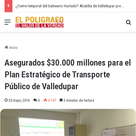
¿Cierre temporal del balneario Hurtado? Alcaldía de Valledupar propone recuperar el río Guatapurí
Menú
Bu
Inicio
Asegurados $30.000 millones para el
Plan Estratégico de Transporte
Público de Valledupar
20 mayo, 2016
0
4.147
3 minutos de lectura