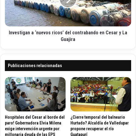
t
s
i
r
t
c
a
i
o
l
g
o
a
r
Investigan a ‘nuevos ricos’ del contrabando en Cesar y La
n
a
a
Guajira
d
‘
e
n
V
u
a
e
Publicaciones relacionadas
l
v
l
o
e
s
d
r
u
i
p
c
a
o
r
s
Hospitales del Cesar al borde del
¿Cierre temporal del balneario
’
paro! Gobernadora Elvia Milena
Hurtado? Alcaldía de Valledupar
d
exige intervención urgente por
propone recuperar el río
millonaria deuda de las EPS
Guatapurí
e