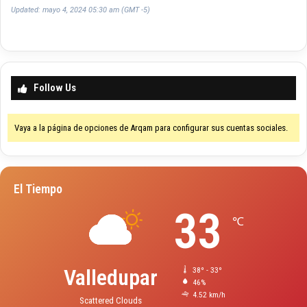
Updated: mayo 4, 2024 05:30 am (GMT -5)
Follow Us
Vaya a la página de opciones de Arqam para configurar sus cuentas sociales.
El Tiempo
33
℃
Valledupar
38º - 33º
46%
4.52 km/h
Scattered Clouds