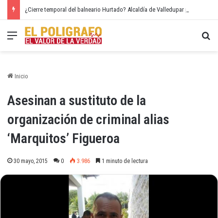
¿Cierre temporal del balneario Hurtado? Alcaldía de Valledupar propone recuperar el río Guatapurí
Menú
Bu
Inicio
Asesinan a sustituto de la
organización de criminal alias
‘Marquitos’ Figueroa
30 mayo, 2015
0
3.986
1 minuto de lectura