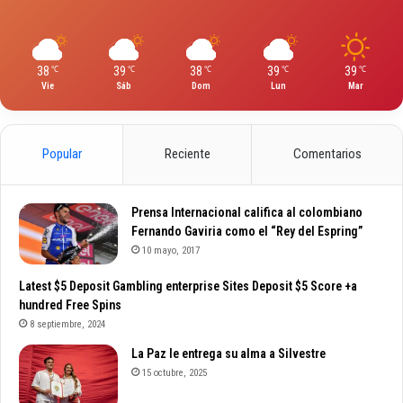
38
39
38
39
39
℃
℃
℃
℃
℃
Vie
Sáb
Dom
Lun
Mar
Popular
Reciente
Comentarios
Prensa Internacional califica al colombiano
Fernando Gaviria como el “Rey del Espring”
10 mayo, 2017
Latest $5 Deposit Gambling enterprise Sites Deposit $5 Score +a
hundred Free Spins
8 septiembre, 2024
La Paz le entrega su alma a Silvestre
15 octubre, 2025