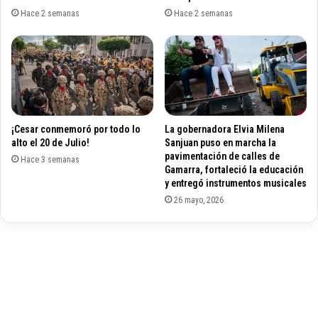
l
Hace 2 semanas
Hace 2 semanas
c
o
n
t
r
a
b
¡Cesar conmemoró por todo lo
La gobernadora Elvia Milena
a
alto el 20 de Julio!
Sanjuan puso en marcha la
n
pavimentación de calles de
Hace 3 semanas
d
Gamarra, fortaleció la educación
o
y entregó instrumentos musicales
e
26 mayo, 2026
n
C
e
s
a
r
y
L