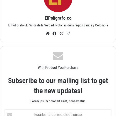
ElPoligrafo.co
El Polígrafo - El Valor de la Verdad, Noticias de la región caribe y Colombia
Siti
Fac
X
Inst
o
ebo
agr
we
ok
am
b
With Product You Purchase
Subscribe to our mailing list to get
the new updates!
Lorem ipsum dolor sit amet, consectetur.
E