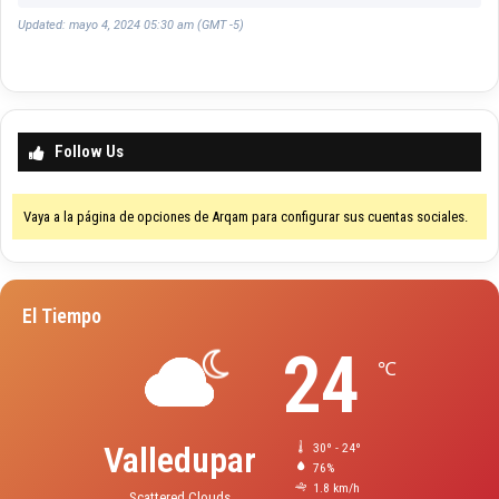
Updated: mayo 4, 2024 05:30 am (GMT -5)
Follow Us
Vaya a la página de opciones de Arqam para configurar sus cuentas sociales.
El Tiempo
24
℃
Valledupar
30º - 24º
76%
1.8 km/h
Scattered Clouds