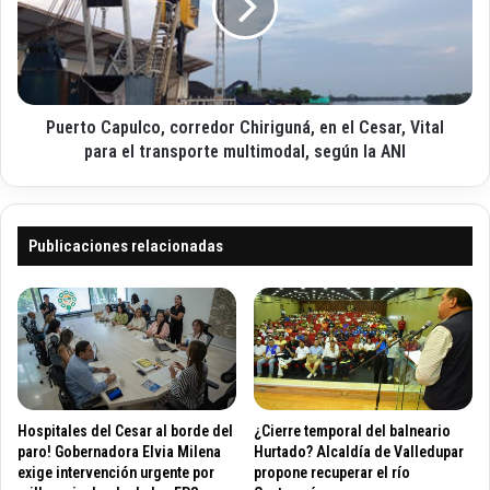
i
E
t
c
m
o
o
p
C
l
a
e
p
o
Puerto Capulco, corredor Chiriguná, en el Cesar, Vital
u
p
l
para el transporte multimodal, según la ANI
a
c
r
o
a
,
d
c
Publicaciones relacionadas
e
o
s
r
a
r
r
e
r
d
o
o
l
r
l
C
Hospitales del Cesar al borde del
¿Cierre temporal del balneario
a
h
paro! Gobernadora Elvia Milena
Hurtado? Alcaldía de Valledupar
r
i
exige intervención urgente por
propone recuperar el río