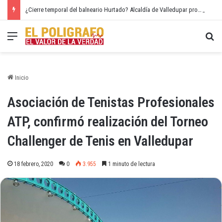
¿Cierre temporal del balneario Hurtado? Alcaldía de Valledupar propone recuperar el río Guatapurí
Menú
Bu
Inicio
Asociación de Tenistas Profesionales
ATP, confirmó realización del Torneo
Challenger de Tenis en Valledupar
18 febrero, 2020
0
3.955
1 minuto de lectura