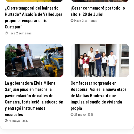
¿Cierre temporal del balneario
¡Cesar conmemoró por todo lo
Hurtado? Alcaldía de Valledupar
alto el 20 de Julio!
propone recuperar el río
Hace 2 semanas
Guatapurí
Hace 2 semanas
La gobernadora Elvia Milena
Comfacesar sorprende en
Sanjuan puso en marcha la
Bosconia! Así es la nueva etapa
pavimentación de calles de
de Mattias Boulevard que
Gamarra, fortaleció la educación
impulsa el sueño de vivienda
y entregó instrumentos
propia
musicales
25 mayo, 2026
26 mayo, 2026