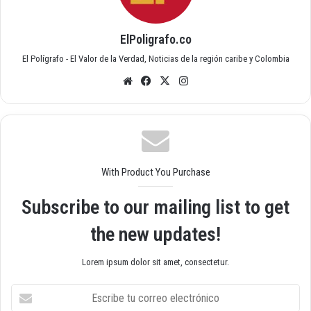
ElPoligrafo.co
El Polígrafo - El Valor de la Verdad, Noticias de la región caribe y Colombia
Siti
Fac
X
Inst
o
ebo
agr
we
ok
am
b
With Product You Purchase
Subscribe to our mailing list to get
the new updates!
Lorem ipsum dolor sit amet, consectetur.
E
s