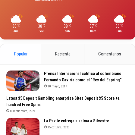
30
38
38
37
36
℃
℃
℃
℃
℃
Jue
Vie
Sáb
Dom
Lun
Popular
Reciente
Comentarios
Prensa Internacional califica al colombiano
Fernando Gaviria como el “Rey del Espring”
10 mayo, 2017
Latest $5 Deposit Gambling enterprise Sites Deposit $5 Score +a
hundred Free Spins
8 septiembre, 2024
La Paz le entrega su alma a Silvestre
15 octubre, 2025