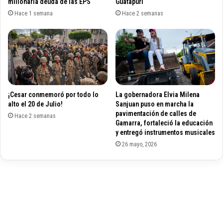
e
millonaria deuda de las EPS
Guatapurí
r
s
i
Hace 1 semana
Hace 2 semanas
t
g
r
u
a
n
t
á
e
,
g
e
i
n
¡Cesar conmemoró por todo lo
La gobernadora Elvia Milena
a
e
alto el 20 de Julio!
Sanjuan puso en marcha la
s
l
pavimentación de calles de
q
Hace 2 semanas
C
Gamarra, fortaleció la educación
u
e
y entregó instrumentos musicales
e
s
26 mayo, 2026
g
a
e
r
n
,
e
V
r
i
e
t
n
a
m
l