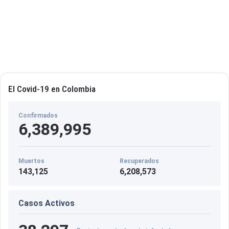
e
n
t
o
El Covid-19 en Colombia
Confirmados
6,389,995
Muertos
Recuperados
143,125
6,208,573
Casos Activos