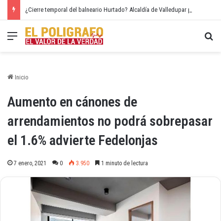
¿Cierre temporal del balneario Hurtado? Alcaldía de Valledupar propone recuperar el río Guatapurí
Menú
Bu
Inicio
Aumento en cánones de
arrendamientos no podrá sobrepasar
el 1.6% advierte Fedelonjas
7 enero, 2021
0
3.950
1 minuto de lectura