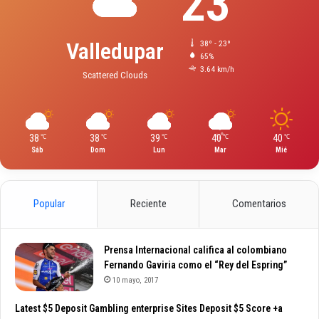
23
Valledupar
38º - 23º
65%
3.64 km/h
Scattered Clouds
38
38
39
40
40
℃
℃
℃
℃
℃
Sáb
Dom
Lun
Mar
Mié
Popular
Reciente
Comentarios
Prensa Internacional califica al colombiano
Fernando Gaviria como el “Rey del Espring”
10 mayo, 2017
Latest $5 Deposit Gambling enterprise Sites Deposit $5 Score +a