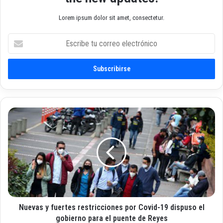
Lorem ipsum dolor sit amet, consectetur.
E
s
c
r
i
b
e
t
N
u
u
c
e
o
v
r
a
r
s
e
y
o
f
e
u
l
Nuevas y fuertes restricciones por Covid-19 dispuso el
e
e
r
gobierno para el puente de Reyes