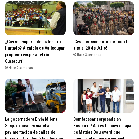
¿Cierre temporal del balneario
¡Cesar conmemoró por todo lo
Hurtado? Alcaldía de Valledupar
alto el 20 de Julio!
propone recuperar el río
Hace 3 semanas
Guatapurí
Hace 2 semanas
La gobernadora Elvia Milena
Comfacesar sorprende en
Sanjuan puso en marcha la
Bosconia! Así es la nueva etapa
pavimentación de calles de
de Mattias Boulevard que
Gamarra, fortaleció la educación
impulsa el sueño de vivienda