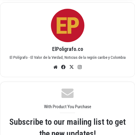
ElPoligrafo.co
El Polígrafo - El Valor de la Verdad, Noticias de la región caribe y Colombia
Siti
Fac
X
Inst
o
ebo
agr
we
ok
am
b
With Product You Purchase
Subscribe to our mailing list to get
the new updates!