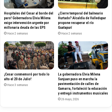
v
s
i
a
d
l
Hospitales del Cesar al borde del
¿Cierre temporal del balneario
-
u
paro! Gobernadora Elvia Milena
Hurtado? Alcaldía de Valledupar
1
d
exige intervención urgente por
propone recuperar el río
9
millonaria deuda de las EPS
Guatapurí
a
d
l
Hace 2 semanas
Hace 2 semanas
i
i
s
s
p
t
u
a
s
n
o
a
e
p
¡Cesar conmemoró por todo lo
La gobernadora Elvia Milena
l
l
alto el 20 de Julio!
Sanjuan puso en marcha la
g
i
pavimentación de calles de
o
Hace 3 semanas
c
Gamarra, fortaleció la educación
b
a
y entregó instrumentos musicales
i
c
26 mayo, 2026
e
i
r
ó
n
n