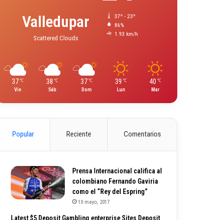
Valledupar
37º - 23º
86%
1.93 km/h
Scattered Clouds
37
38
37
39
40
℃
℃
℃
℃
℃
Vie
Sáb
Dom
Lun
Mar
Popular
Reciente
Comentarios
Prensa Internacional califica al
colombiano Fernando Gaviria
como el “Rey del Espring”
10 mayo, 2017
Latest $5 Deposit Gambling enterprise Sites Deposit