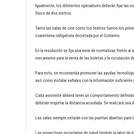
Igualmente, los diferentes operadores deberán fijar las n
físico de dos metros.
Tanto las salas de cine como los teatros fueron los prime
cuarentena obligatoria decretada por el Gobierno.
En la resolución se fija una serie de normativas frente a
mecanismo para la venta de las boletas y la circulación de
Para esto, se recomienda promover las ayudas tecnológica
asó como instalar señales con la información suficiente p
Cada asistente deberá tener un comportamiento definido de
deberán respetar la distancia acordada. Se realizará una 
Las salas siempre estarán con las puertas abiertas para me
Las respectivas secretarias de salud tendrán la labor de h