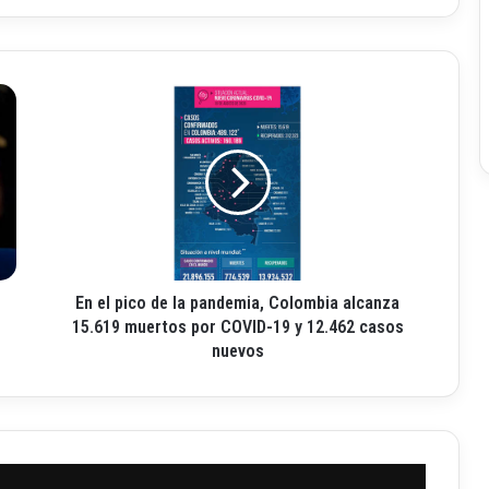
E
n
e
l
p
i
c
o
d
En el pico de la pandemia, Colombia alcanza
e
l
15.619 muertos por COVID-19 y 12.462 casos
a
nuevos
p
a
n
d
e
m