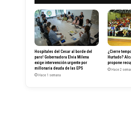
j
u
e
z
p
a
r
a
Hospitales del Cesar al borde del
¿Cierre tempo
e
paro! Gobernadora Elvia Milena
Hurtado? Alc
l
exige intervención urgente por
propone recup
p
millonaria deuda de las EPS
Hace 2 sema
r
Hace 1 semana
o
c
e
s
o
d
e
U
r