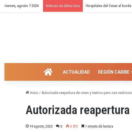
viernes, agosto 7 2026
¿Cierre temporal del balneari
Noticias de última hora
INICIO
ACTUALIDAD
REGIÓN CARIBE
Inicio
/
Autorizada reapertura de cines y teatros pero con restricci
Autorizada reapertura 
19 agosto, 2020
0
3.972
1 minuto de lectura