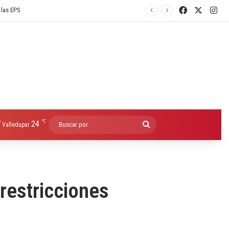
Facebook
X
Ins
℃
24
Buscar
Valledupar
por
 restricciones