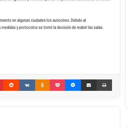
miento en algunas ciudades los autocines. Debido al
medidas y protocolos se tomó la decisión de reabrir las salas.
Pinterest
Reddit
VKontakte
Odnoklassniki
Pocket
Messenger
Compartir por correo electrónico
Imprimir