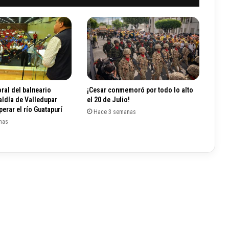
i
a
,
C
o
l
o
m
ral del balneario
¡Cesar conmemoró por todo lo alto
b
aldía de Valledupar
el 20 de Julio!
i
erar el río Guatapurí
Hace 3 semanas
a
nas
a
l
c
a
n
z
a
1
5
.