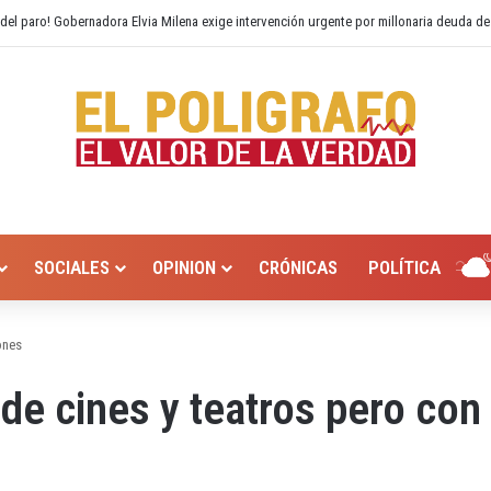
o Hurtado? Alcaldía de Valledupar propone recuperar el río Guatapurí
SOCIALES
OPINION
CRÓNICAS
POLÍTICA
ones
de cines y teatros pero con