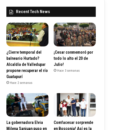
Recent Tech News
¿Cierre temporal del
¡Cesar conmemoró por
balneario Hurtado?
todo lo alto el 20 de
Alcaldía de Valledupar
Julio!
propone recuperar el río
Hace 3 semanas
Guatapurí
Hace 2 semanas
La gobernadora Elvia
Comfacesar sorprende
Milena Sanjuan puso en
en Bosconia! Así es la