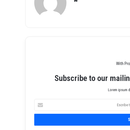
Siti
o
we
b
With Pr
Subscribe to our mailin
Lorem ipsum do
E
s
c
r
i