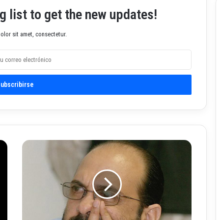
g list to get the new updates!
lor sit amet, consectetur.
R
o
d
r
i
g
o
T