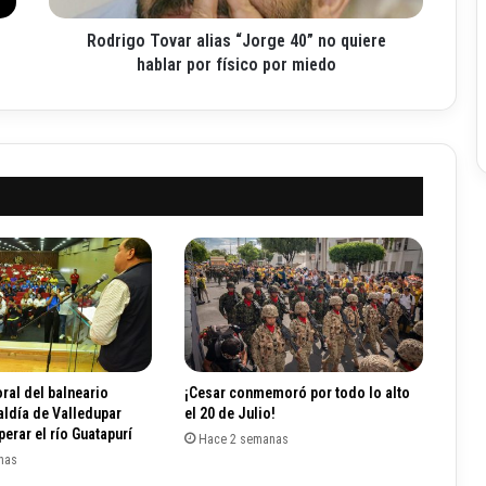
o
Rodrigo Tovar alias “Jorge 40” no quiere
v
a
hablar por físico por miedo
r
a
l
i
a
s
“
J
o
r
g
e
4
0
ral del balneario
¡Cesar conmemoró por todo lo alto
”
aldía de Valledupar
el 20 de Julio!
n
erar el río Guatapurí
Hace 2 semanas
o
nas
q