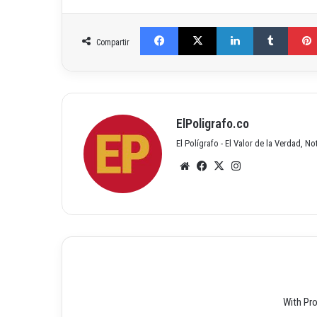
Facebook
X
LinkedIn
Tumblr
Compartir
ElPoligrafo.co
El Polígrafo - El Valor de la Verdad, N
Siti
Fac
X
Inst
o
ebo
agr
we
ok
am
b
With Pr