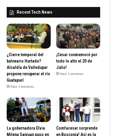
Recent Tech News
¿Cierre temporal del
¡Cesar conmemoró por
balneario Hurtado?
todo lo alto el 20 de
Alcaldía de Valledupar
Julio!
propone recuperar el río
Hace 2 semanas
Guatapurí
Hace 2 semanas
La gobernadora Elvia
Comfacesar sorprende
Milena Sanjuan puso en
en Bosconia! Así es la