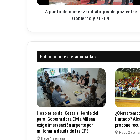
c
e
A punto de comenzar diálogos de paz entre
o
c
m
Gobierno y el ELN
t
e
r
n
ó
z
n
a
i
r
c
Publicaciones relacionadas
d
o
i
á
l
o
g
o
s
d
Hospitales del Cesar al borde del
¿Cierre tempo
e
paro! Gobernadora Elvia Milena
Hurtado? Alc
p
exige intervención urgente por
propone recup
a
millonaria deuda de las EPS
Hace 2 sema
z
Hace 1 semana