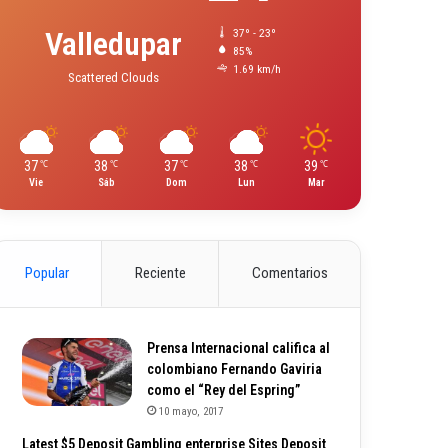
Valledupar
37º - 23º
85%
1.69 km/h
Scattered Clouds
37
38
37
38
39
℃
℃
℃
℃
℃
Vie
Sáb
Dom
Lun
Mar
Popular
Reciente
Comentarios
Prensa Internacional califica al
colombiano Fernando Gaviria
como el “Rey del Espring”
10 mayo, 2017
Latest $5 Deposit Gambling enterprise Sites Deposit