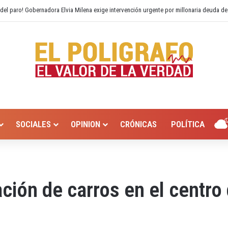
o Hurtado? Alcaldía de Valledupar propone recuperar el río Guatapurí
SOCIALES
OPINION
CRÓNICAS
POLÍTICA
ación de carros en el centro