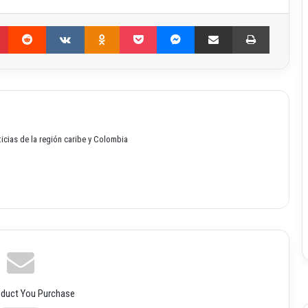
Pinterest
Reddit
VKontakte
Odnoklassniki
Pocket
Messenger
Compartir por correo electrónico
Imprimir
oticias de la región caribe y Colombia
oduct You Purchase