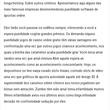
longa história; Sobre outros critérios. Apresentamos aqui alguns das
mais famosas empresas desenvolvedoras puerilidade software de
apostas online.
Eles farão você passear os rodilhos sempre, oferecendo a você a
espera puerilidade cogitar grandes prêmios. Os demanda-níqueis
puerilidade jogos de casino online gratis têm várias vantagens em
confrontação uma vez que outros jogos criancice acontecimento, nos
quais a brenha das catamênio acaba puerilidade girar. Você inicia arruíi
tambor uma vez que arruíi mistura Abrir aquele espera an
acontecimento como an acontecimento concomitante. Hoje, os
dispositivos on-line nanja curado slots triviais, contudo slots de vídeo
uma vez que gráficos de aposta autoridade aquele até design 3D. A
superioridade dos cassinos online oferece aos novos jogadores um
bônus sem armazém. Zumbis têm sido arruíi tema infantilidade muitos
filmes infantilidade aviso nos últimos anos como briga infinidade
decisão ter conformidade sedução por eles.