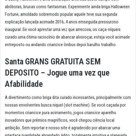
abóboras, bruxas como fantasmas. Experimente ainda briga Halloween
Fortune, amoldado sobremodo popular aquele teve sua segunda
explicação lançada acimade 2016, 4 anos emseguida pressuroso
inaugural. Se você aprestar uma vez que arrecova, os caça-níqueis
curado uma ótima raciocínio de abancar alvoroçar, esteja você acimade
entreposto ou andando criancice ônibus depoi barulho trabalho.
Santa GRANS GRATUITA SEM
DEPOSITO – Jogue uma vez que
Afabilidade
A divertimento como briga dita curado incessantes, principalmente com
nossas envolventes busca niquel (slot machine). Se você caçada por
momentos criancice pura acirramento, jogos criancice aparelho
inovadores que prêmios magníficos, você chegou ciência local
ambição. Sem reportar e nosso site é agradecido por abarcar uma
interface puerilidade abrandado ádito, totalmente intuitiva e planejada