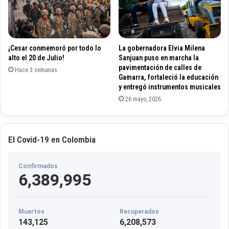
t
s
e
i
B
n
r
f
¡Cesar conmemoró por todo lo
La gobernadora Elvia Milena
a
a
alto el 20 de Julio!
Sanjuan puso en marcha la
s
n
pavimentación de calles de
i
Hace 3 semanas
t
Gamarra, fortaleció la educación
l
i
y entregó instrumentos musicales
B
l
26 mayo, 2026
i
i
n
d
g
a
o
d
El Covid-19 en Colombia
O
e
n
C
l
Confirmados
a
6,389,995
i
s
n
i
e
n
o
Muertos
Recuperados
O
143,125
6,208,573