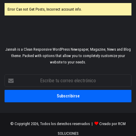
Error Can not Get Posts, Incorrect account info.
Jannah is a Clean Responsive WordPress Newspaper, Magazine, News and Blog
theme. Packed with options that allow you to completely customize your
website to your needs.
Escribe
tu
correo
electrónico
© Copyright 2026, Todos los derechos reservados |
Creado por RCM
SOLUCIONES