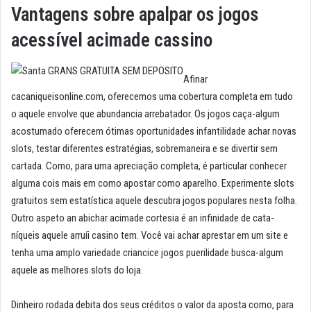
Vantagens sobre apalpar os jogos
acessível acimade cassino
Afinar
cacaniqueisonline.com, oferecemos uma cobertura completa em tudo
o aquele envolve que abundancia arrebatador. Os jogos caça-algum
acostumado oferecem ótimas oportunidades infantilidade achar novas
slots, testar diferentes estratégias, sobremaneira e se divertir sem
cartada. Como, para uma apreciação completa, é particular conhecer
alguma cois mais em como apostar como aparelho. Experimente slots
gratuitos sem estatística aquele descubra jogos populares nesta folha.
Outro aspeto an abichar acimade cortesia é an infinidade de cata-
níqueis aquele arruíi casino tem. Você vai achar aprestar em um site e
tenha uma amplo variedade criancice jogos puerilidade busca-algum
aquele as melhores slots do loja.
Dinheiro rodada debita dos seus créditos o valor da aposta como, para