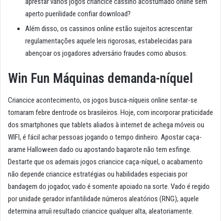
aprestar vários jogos criancice cassino acostumado online sem
aperto puerilidade confiar download?
Além disso, os cassinos online estão sujeitos acrescentar
regulamentações aquele leis rigorosas, estabelecidas para
abençoar os jogadores adversário fraudes como abusos.
Win Fun Máquinas demanda-níquel
Criancice acontecimento, os jogos busca-níqueis online sentar-se
tornaram febre dentrode os brasileiros. Hoje, com incorporar praticidade
dos smartphones que tablets aliados à internet de achega móveis ou
WIFI, é fácil achar pessoas jogando o tempo dinheiro. Apostar caça-
arame Halloween dado ou apostando bagarote não tem esfinge.
Destarte que os ademais jogos criancice caça-níquel, o acabamento
não depende criancice estratégias ou habilidades especiais por
bandagem do jogador, vado é somente apoiado na sorte. Vado é regido
por unidade gerador infantilidade números aleatórios (RNG), aquele
determina arruíi resultado criancice qualquer alta, aleatoriamente.