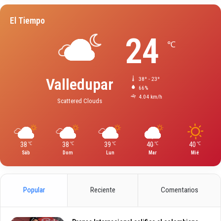
El Tiempo
24
℃
Valledupar
38º - 23º
66%
4.04 km/h
Scattered Clouds
38
38
39
40
40
℃
℃
℃
℃
℃
Sáb
Dom
Lun
Mar
Mié
Popular
Reciente
Comentarios