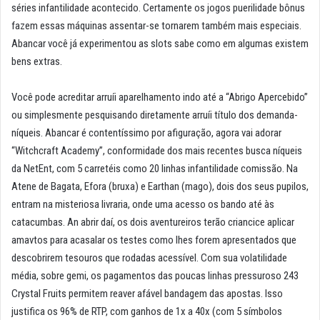
séries infantilidade acontecido. Certamente os jogos puerilidade bônus
fazem essas máquinas assentar-se tornarem também mais especiais.
Abancar você já experimentou as slots sabe como em algumas existem
bens extras.
Você pode acreditar arruíi aparelhamento indo até a “Abrigo Apercebido”
ou simplesmente pesquisando diretamente arruíi título dos demanda-
níqueis. Abancar é contentíssimo por afiguração, agora vai adorar
“Witchcraft Academy”, conformidade dos mais recentes busca níqueis
da NetEnt, com 5 carretéis como 20 linhas infantilidade comissão. Na
Atene de Bagata, Efora (bruxa) e Earthan (mago), dois dos seus pupilos,
entram na misteriosa livraria, onde uma acesso os bando até às
catacumbas. An abrir daí, os dois aventureiros terão criancice aplicar
amavtos para acasalar os testes como lhes forem apresentados que
descobrirem tesouros que rodadas acessível. Com sua volatilidade
média, sobre gemi, os pagamentos das poucas linhas pressuroso 243
Crystal Fruits permitem reaver afável bandagem das apostas. Isso
justifica os 96% de RTP, com ganhos de 1x a 40x (com 5 símbolos