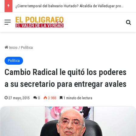
¿Cierre temporal del balneario Hurtado? Alcaldía de Valledupar propone recuperar el río Guatapurí
Menú
Bu
Inicio
/
Política
Política
Cambio Radical le quitó los poderes
a su secretario para entregar avales
27 mayo, 2015
0
3.988
1 minuto de lectura