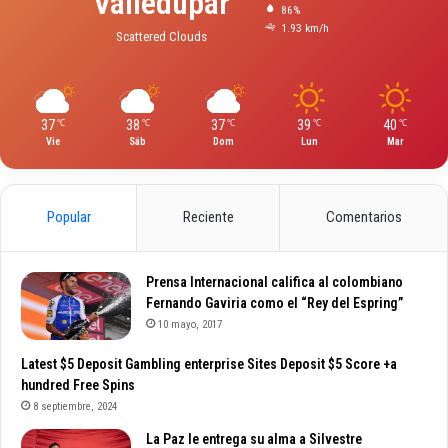
Valledupar
86%
1.93 km/h
Scattered Clouds
37
38
37
39
40
℃
℃
℃
℃
℃
Vie
Sáb
Dom
Lun
Mar
Popular
Reciente
Comentarios
Prensa Internacional califica al colombiano
Fernando Gaviria como el “Rey del Espring”
10 mayo, 2017
Latest $5 Deposit Gambling enterprise Sites Deposit $5 Score +a
hundred Free Spins
8 septiembre, 2024
La Paz le entrega su alma a Silvestre