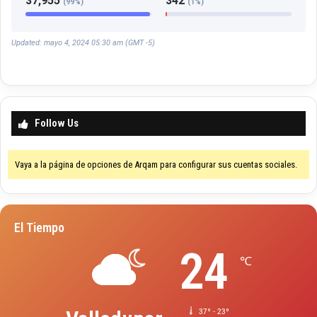
37,955
342
(99%)
(1%)
Updated: mayo 4, 2024 05:30 am (GMT -5)
Follow Us
Vaya a la página de opciones de Arqam para configurar sus cuentas sociales.
El Tiempo
24
℃
37º - 23º