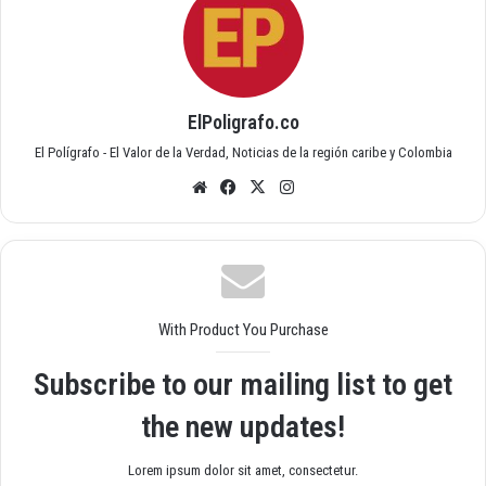
ElPoligrafo.co
El Polígrafo - El Valor de la Verdad, Noticias de la región caribe y Colombia
Siti
Fac
X
Inst
o
ebo
agr
we
ok
am
b
With Product You Purchase
Subscribe to our mailing list to get
the new updates!
Lorem ipsum dolor sit amet, consectetur.