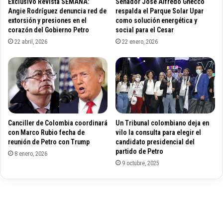
Exclusivo Revista SEMANA:
Senador José Alfredo Gnecco
O
r
Angie Rodríguez denuncia red de
respalda el Parque Solar Upar
D
u
extorsión y presiones en el
como solución energética y
E
corazón del Gobierno Petro
social para el Cesar
p
B
c
22 abril, 2026
22 enero, 2026
U
i
S
ó
E
n
S
L
D
a
E
F
T
i
Canciller de Colombia coordinará
Un Tribunal colombiano deja en
E
f
con Marco Rubio fecha de
vilo la consulta para elegir el
C
a
reunión de Petro con Trump
candidato presidencial del
N
a
partido de Petro
8 enero, 2026
O
b
9 octubre, 2025
L
r
O
e
G
e
Í
l
A
e
a
c