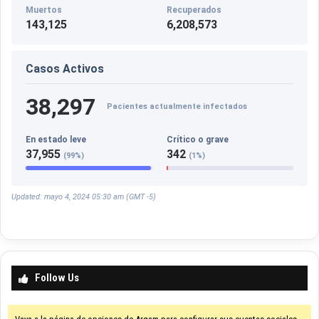
Muertos
Recuperados
143,125
6,208,573
Casos Activos
38,297
Pacientes actualmente infectados
En estado leve
Crítico o grave
37,955
342
(99%)
(1%)
Updated: mayo 4, 2024 05:30 am (GMT -5)
Follow Us