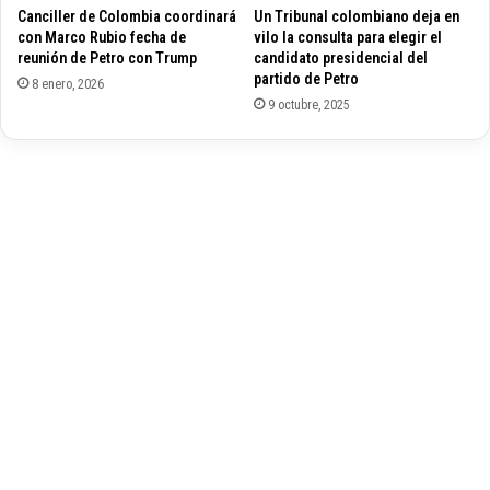
Canciller de Colombia coordinará
Un Tribunal colombiano deja en
l
a
con Marco Rubio fecha de
vilo la consulta para elegir el
d
p
reunión de Petro con Trump
candidato presidencial del
e
a
partido de Petro
8 enero, 2026
b
z
9 octubre, 2025
a
d
t
e
e
C
c
o
o
l
n
o
c
m
a
b
l
i
u
a
m
e
n
n
i
e
a
l
s
C
o
n