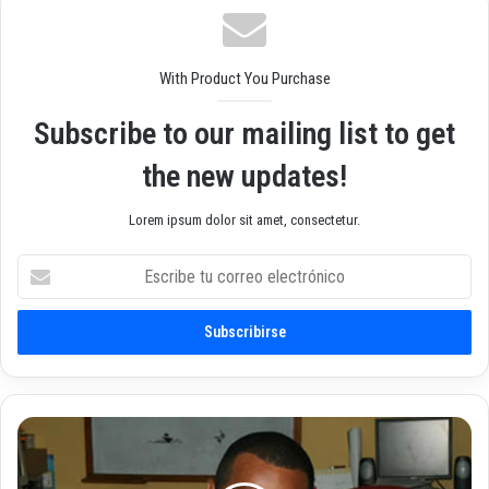
b
With Product You Purchase
Subscribe to our mailing list to get
the new updates!
Lorem ipsum dolor sit amet, consectetur.
E
s
c
r
i
b
e
t
E
u
s
c
q