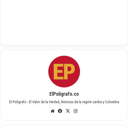
ElPoligrafo.co
El Polígrafo - El Valor de la Verdad, Noticias de la región caribe y Colombia
Siti
Fac
X
Inst
o
ebo
agr
we
ok
am