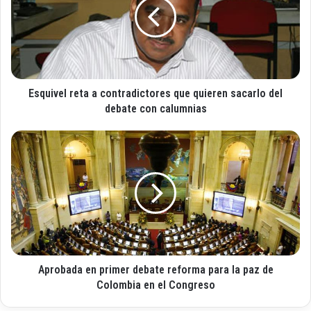
o
u
r
i
r
v
e
e
o
l
e
r
l
Esquivel reta a contradictores que quieren sacarlo del
e
e
t
debate con calumnias
c
a
t
a
A
r
c
p
ó
o
r
n
n
o
i
t
b
c
r
a
o
a
d
d
a
i
e
c
Aprobada en primer debate reforma para la paz de
n
t
p
Colombia en el Congreso
o
r