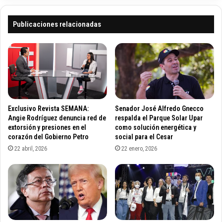
r
i
e
m
s
e
Publicaciones relacionadas
q
r
u
d
e
e
q
b
u
a
i
t
e
e
r
r
Exclusivo Revista SEMANA:
Senador José Alfredo Gnecco
e
e
Angie Rodríguez denuncia red de
respalda el Parque Solar Upar
n
f
extorsión y presiones en el
como solución energética y
s
corazón del Gobierno Petro
social para el Cesar
o
a
r
22 abril, 2026
22 enero, 2026
c
m
a
a
r
p
l
a
o
r
d
a
e
l