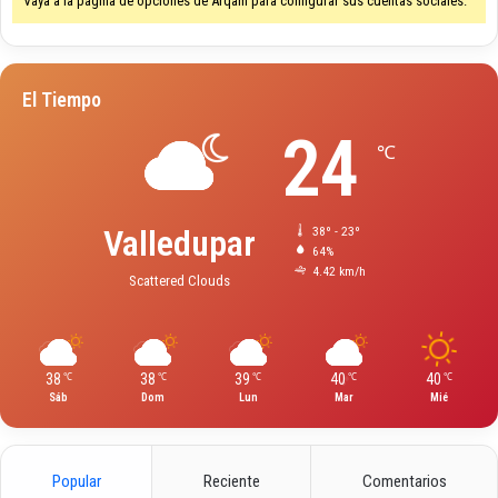
Vaya a la página de opciones de Arqam para configurar sus cuentas sociales.
El Tiempo
24
℃
Valledupar
38º - 23º
64%
4.42 km/h
Scattered Clouds
38
38
39
40
40
℃
℃
℃
℃
℃
Sáb
Dom
Lun
Mar
Mié
Popular
Reciente
Comentarios