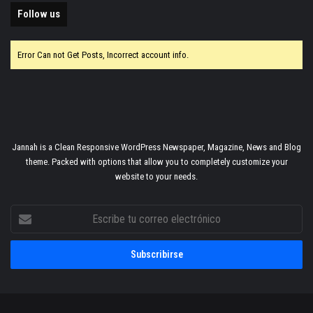
Follow us
Error Can not Get Posts, Incorrect account info.
Jannah is a Clean Responsive WordPress Newspaper, Magazine, News and Blog
theme. Packed with options that allow you to completely customize your
website to your needs.
Escribe
tu
correo
electrónico