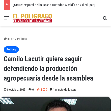
¿Cierre temporal del balneario Hurtado? Alcaldía de Valledupar propone recuperar el río Guatapurí
Menú
Bu
Inicio
/
Política
Política
Camilo Lacutir quiere seguir
defendiendo la producción
agropecuaria desde la asamblea
6 octubre, 2015
0
4.079
1 minuto de lectura