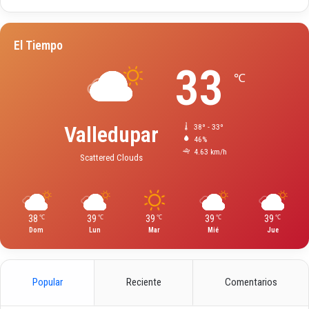
El Tiempo
33
℃
Valledupar
38º - 33º
46%
4.63 km/h
Scattered Clouds
38
39
39
39
39
℃
℃
℃
℃
℃
Dom
Lun
Mar
Mié
Jue
Popular
Reciente
Comentarios