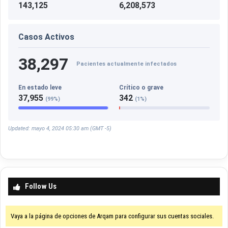
143,125
6,208,573
Casos Activos
38,297
Pacientes actualmente infectados
En estado leve
Crítico o grave
37,955
342
(99%)
(1%)
Updated: mayo 4, 2024 05:30 am (GMT -5)
Follow Us
Vaya a la página de opciones de Arqam para configurar sus cuentas sociales.