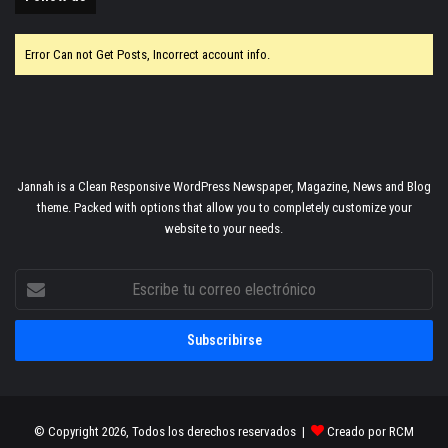
Error Can not Get Posts, Incorrect account info.
Jannah is a Clean Responsive WordPress Newspaper, Magazine, News and Blog
theme. Packed with options that allow you to completely customize your
website to your needs.
Escribe
tu
correo
electrónico
© Copyright 2026, Todos los derechos reservados |
Creado por RCM