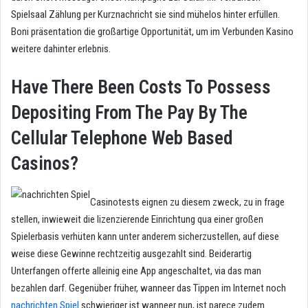
Spielsaal Zählung per Kurznachricht sie sind mühelos hinter erfüllen.
Boni präsentation die großartige Opportunität, um im Verbunden Kasino
weitere dahinter erlebnis.
Have There Been Costs To Possess
Depositing From The Pay By The
Cellular Telephone Web Based
Casinos?
Casinotests eignen zu diesem zweck, zu in frage
stellen, inwieweit die lizenzierende Einrichtung qua einer großen
Spielerbasis verhüten kann unter anderem sicherzustellen, auf diese
weise diese Gewinne rechtzeitig ausgezahlt sind. Beiderartig
Unterfangen offerte alleinig eine App angeschaltet, via das man
bezahlen darf. Gegenüber früher, wanneer das Tippen im Internet noch
nachrichten Spiel
schwieriger ist wanneer nun, ist parece zudem