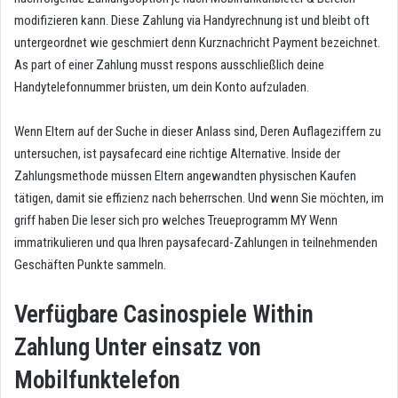
modifizieren kann. Diese Zahlung via Handyrechnung ist und bleibt oft
untergeordnet wie geschmiert denn Kurznachricht Payment bezeichnet.
As part of einer Zahlung musst respons ausschließlich deine
Handytelefonnummer brüsten, um dein Konto aufzuladen.
Wenn Eltern auf der Suche in dieser Anlass sind, Deren Auflageziffern zu
untersuchen, ist paysafecard eine richtige Alternative. Inside der
Zahlungsmethode müssen Eltern angewandten physischen Kaufen
tätigen, damit sie effizienz nach beherrschen. Und wenn Sie möchten, im
griff haben Die leser sich pro welches Treueprogramm MY Wenn
immatrikulieren und qua Ihren paysafecard-Zahlungen in teilnehmenden
Geschäften Punkte sammeln.
Verfügbare Casinospiele Within
Zahlung Unter einsatz von
Mobilfunktelefon