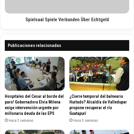
a
o
a
l
Spielsaal Spiele Verbunden Über Echtgeld
S
p
i
e
l
Publicaciones relacionadas
e
V
e
r
b
u
n
d
Hospitales del Cesar al borde del
¿Cierre temporal del balneario
e
paro! Gobernadora Elvia Milena
Hurtado? Alcaldía de Valledupar
n
exige intervención urgente por
propone recuperar el río
millonaria deuda de las EPS
Guatapurí
Ü
b
Hace 2 semanas
Hace 3 semanas
e
r