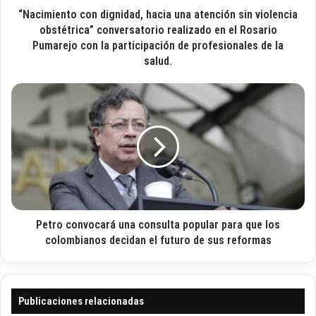
l
“Nacimiento con dignidad, hacia una atención sin violencia
t
e
o
obstétrica” conversatorio realizado en el Rosario
c
c
Pumarejo con la participación de profesionales de la
t
o
salud.
r
n
ó
d
P
n
i
e
i
g
t
c
n
r
o
i
o
d
c
a
o
d
n
,
v
h
Petro convocará una consulta popular para que los
o
a
c
colombianos decidan el futuro de sus reformas
c
a
i
r
a
á
u
u
Publicaciones relacionadas
n
n