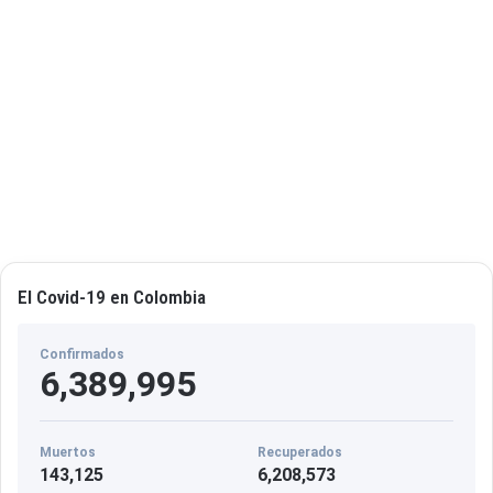
o
s
P
u
m
a
r
e
j
o
c
o
n
l
El Covid-19 en Colombia
a
p
Confirmados
a
6,389,995
r
t
i
Muertos
Recuperados
c
143,125
6,208,573
i