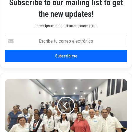
Subscribe to our mailing list to get
the new updates!
Lorem ipsum dolor sit amet, consectetur.
E
s
c
r
i
b
e
t
“
u
N
c
a
o
c
r
i
r
m
e
i
o
e
e
n