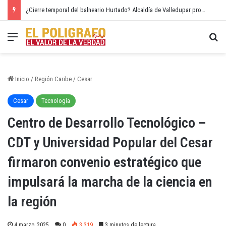
¿Cierre temporal del balneario Hurtado? Alcaldía de Valledupar propone recuperar el río Guatapurí
Menú
Bu
Inicio
/
Región Caribe
/
Cesar
Cesar
Tecnología
Centro de Desarrollo Tecnológico –
CDT y Universidad Popular del Cesar
firmaron convenio estratégico que
impulsará la marcha de la ciencia en
la región
4 marzo, 2025
0
3.319
3 minutos de lectura