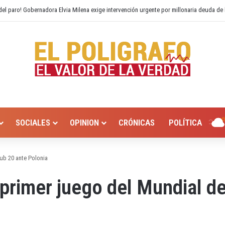
 Hurtado? Alcaldía de Valledupar propone recuperar el río Guatapurí
SOCIALES
OPINION
CRÓNICAS
POLÍTICA
ub 20 ante Polonia
primer juego del Mundial de