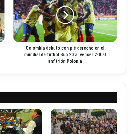
l
o
m
b
i
a
d
Colombia debutó con pié derecho en el
e
b
mundial de fútbol Sub 20 al vencer 2-0 al
u
anfitrión Polonia
t
ó
c
o
n
p
i
é
d
e
r