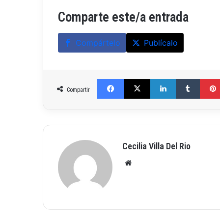
Comparte este/a entrada
Compártelo
Publícalo
Facebook
X
LinkedIn
Tumblr
Compartir
Cecilia Villa Del Rio
Siti
o
we
b