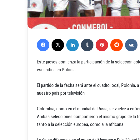
Facebook
X
LinkedIn
Tumblr
Pinterest
Reddit
VKontakte
Este jueves comienza la participación de la selección co
escenifica en Polonia.
El partido de la fecha será ante el cuadro local, Polonia, a
nuestro país por televisión.
Colombia, como en el mundial de Rusia, se vuelve a enfren
Ambas selecciones compartieron el mismo grupo de la tri
tanto a la selección europea, como a la africana.
La única diferencia en el grupo de Mayores y Sub-20, está 