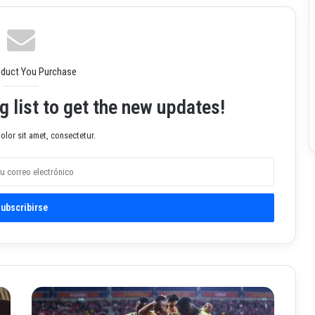
oduct You Purchase
g list to get the new updates!
lor sit amet, consectetur.
C
o