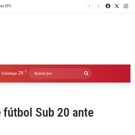
Facebook
X
Ins
℃
29
Buscar
Valledupar
por
 fútbol Sub 20 ante