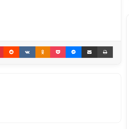
Pinterest
Reddit
VKontakte
Odnoklassniki
Pocket
Messenger
Compartir por correo electrónico
Imprimir