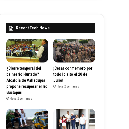
Recent Tech News
¿Cierre temporal del
¡Cesar conmemoró por
balneario Hurtado?
todo lo alto el 20 de
Alcaldía de Valledupar
Julio!
propone recuperar el río
Hace 2 semanas
Guatapurí
Hace 2 semanas