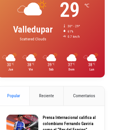
29
℃
Valledupar
30º - 29º
61%
0.7 km/h
Scattered Clouds
30
38
39
37
38
℃
℃
℃
℃
℃
Jue
Vie
Sáb
Dom
Lun
Popular
Reciente
Comentarios
Prensa Internacional califica al
colombiano Fernando Gaviria
como el “Rey del Espring”