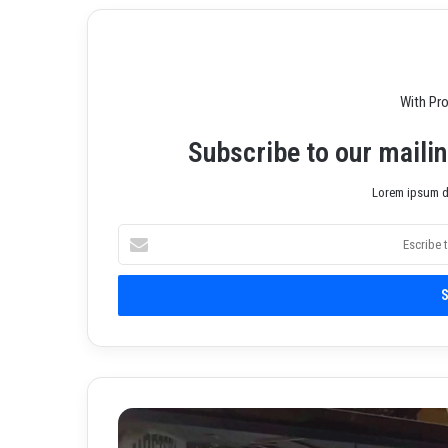
With Pr
Subscribe to our mailin
Lorem ipsum do
E
s
c
r
i
b
e
t
u
E
c
n
o