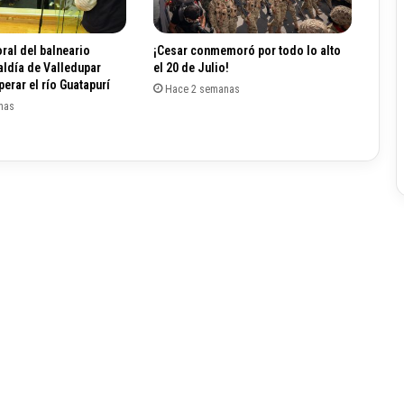
i
g
n
ral del balneario
¡Cesar conmemoró por todo lo alto
a
aldía de Valledupar
el 20 de Julio!
d
erar el río Guatapurí
Hace 2 semanas
o
nas
g
o
b
e
r
n
a
d
o
r
e
n
p
r
o
p