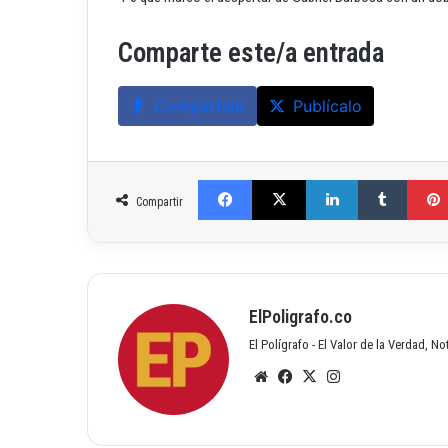
Comparte este/a entrada
Compártelo
Publícalo
Facebook
X
LinkedIn
Tumblr
Compartir
ElPoligrafo.co
El Polígrafo - El Valor de la Verdad, N
Siti
Fac
X
Inst
o
ebo
agr
we
ok
am