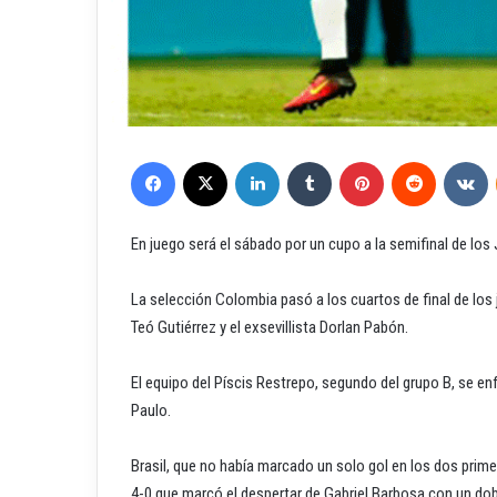
Facebook
X
LinkedIn
Tumblr
Pinterest
Reddit
VKontakte
En juego será el sábado por un cupo a la semifinal de lo
La selección Colombia pasó a los cuartos de final de los 
Teó Gutiérrez y el exsevillista Dorlan Pabón.
El equipo del Píscis Restrepo, segundo del grupo B, se enf
Paulo.
Brasil, que no había marcado un solo gol en los dos prim
4-0 que marcó el despertar de Gabriel Barbosa con un dob