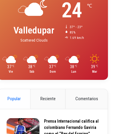
24
℃
Valledupar
37º - 23º
85%
1.69 km/h
Scattered Clouds
37
38
37
38
39
℃
℃
℃
℃
℃
Vie
Sáb
Dom
Lun
Mar
Popular
Reciente
Comentarios
Prensa Internacional califica al
colombiano Fernando Gaviria
como el “Rey del Espring”