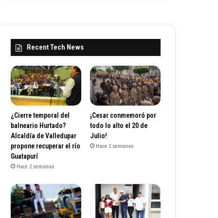
Recent Tech News
¿Cierre temporal del
¡Cesar conmemoró por
balneario Hurtado?
todo lo alto el 20 de
Alcaldía de Valledupar
Julio!
propone recuperar el río
Hace 2 semanas
Guatapurí
Hace 2 semanas