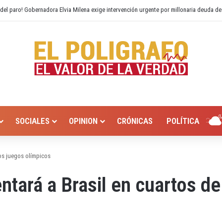
o Hurtado? Alcaldía de Valledupar propone recuperar el río Guatapurí
SOCIALES
OPINION
CRÓNICAS
POLÍTICA
los juegos olímpicos
tará a Brasil en cuartos de 