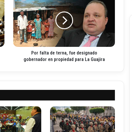
o
r
f
a
l
t
a
d
Por falta de terna, fue designado
e
t
gobernador en propiedad para La Guajira
e
r
n
a
,
f
u
e
d
e
s