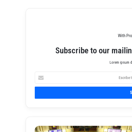
b
With Pr
Subscribe to our mailin
Lorem ipsum do
E
s
c
r
i
b
e
t
u
P
c