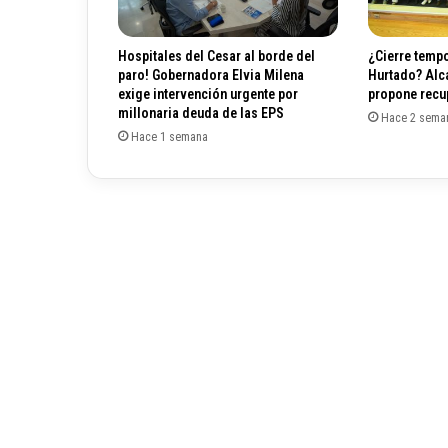
o
g
e
Hospitales del Cesar al borde del
¿Cierre tempo
r
paro! Gobernadora Elvia Milena
Hurtado? Alc
n
exige intervención urgente por
propone recup
u
millonaria deuda de las EPS
Hace 2 sema
e
Hace 1 semana
v
o
D
e
f
e
n
s
o
r
d
e
l
P
u