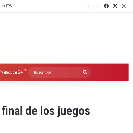
Facebook
X
Ins
℃
24
Buscar
Valledupar
por
final de los juegos