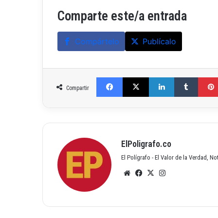
Comparte este/a entrada
Compártelo
Publícalo
Facebook
X
LinkedIn
Tumblr
Compartir
ElPoligrafo.co
El Polígrafo - El Valor de la Verdad, N
Siti
Fac
X
Inst
o
ebo
agr
we
ok
am
b