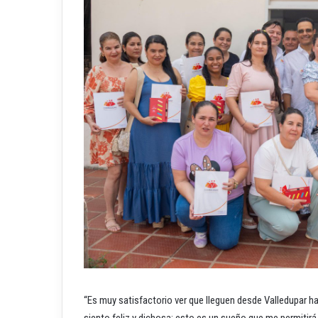
“Es muy satisfactorio ver que lleguen desde Valledupar h
siento feliz y dichosa; esto es un sueño que me permitirá