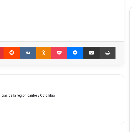
Pinterest
Reddit
VKontakte
Odnoklassniki
Pocket
Messenger
Compartir por correo electrónico
Imprimir
oticias de la región caribe y Colombia