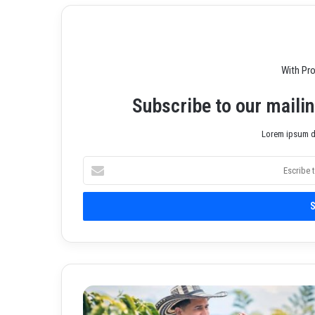
With Pr
Subscribe to our mailin
Lorem ipsum do
E
s
c
r
i
b
e
t
u
J
c
o
o