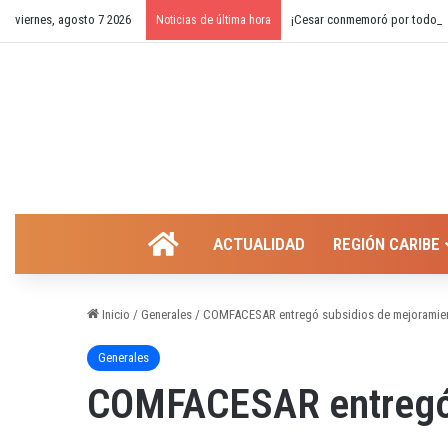
viernes, agosto 7 2026
¡Cesar conmemoró por todo lo 
Noticias de última hora
INICIO
ACTUALIDAD
REGIÓN CARIBE
Inicio
/
Generales
/
COMFACESAR entregó subsidios de mejoramient
Generales
COMFACESAR entregó s