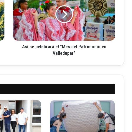
í
s
e
c
e
l
e
Así se celebrará el "Mes del Patrimonio en
b
r
Valledupar"
a
r
á
e
l
"
M
e
s
d
e
l