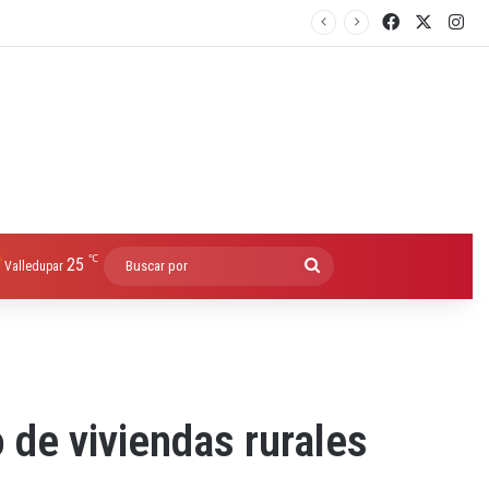
Facebook
X
Ins
℃
25
Buscar
Valledupar
por
de viviendas rurales