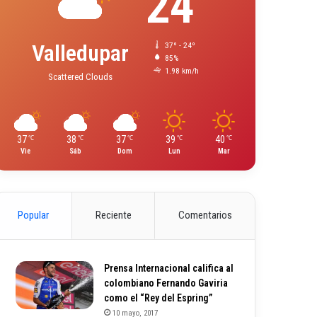
24
Valledupar
37º - 24º
85%
1.98 km/h
Scattered Clouds
37
38
37
39
40
℃
℃
℃
℃
℃
Vie
Sáb
Dom
Lun
Mar
Popular
Reciente
Comentarios
Prensa Internacional califica al
colombiano Fernando Gaviria
como el “Rey del Espring”
10 mayo, 2017