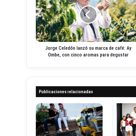
r
r
g
r
e
e
C
o
e
e
l
l
e
e
Jorge Celedón lanzó su marca de café: Ay
d
c
ó
Ombe, con cinco aromas para degustar
t
n
r
l
ó
a
n
n
i
z
c
Publicaciones relacionadas
ó
o
s
u
m
a
r
c