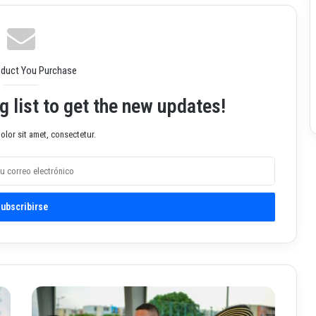
oduct You Purchase
g list to get the new updates!
lor sit amet, consectetur.
A
s