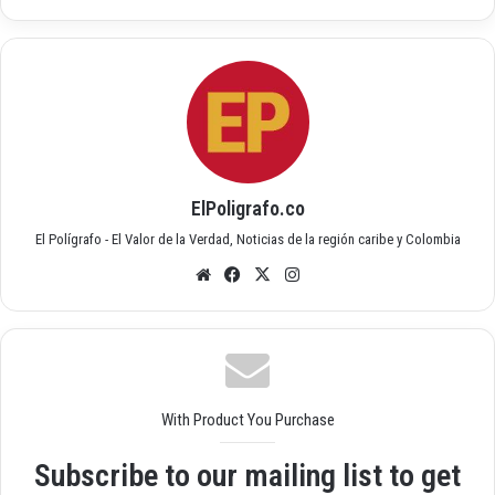
ElPoligrafo.co
El Polígrafo - El Valor de la Verdad, Noticias de la región caribe y Colombia
Siti
Fac
X
Inst
o
ebo
agr
we
ok
am
b
With Product You Purchase
Subscribe to our mailing list to get