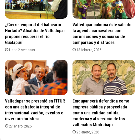
e
s
m
t
e
i
n
v
¿Cierre temporal del balneario
Valledupar culmina éste sábado
t
a
Hurtado? Alcaldía de Valledupar
la agenda carnavalera con
o
l
propone recuperar el río
coronaciones y concurso de
d
Guatapurí
comparsas y disfraces
,
e
"
Hace 2 semanas
13 febrero, 2026
l
L
l
a
u
v
v
i
i
t
a
r
s
i
Valledupar se presentó en FITUR
Emdupar será defendida como
e
n
con una estrategia integral de
empresa pública y proyectada
n
a
internacionalización, eventos e
como una entidad sólida,
e
c
inversión turística
moderna y al servicio de los
l
o
vallenatos:Mintrabajo
27 enero, 2026
p
m
26 enero, 2026
a
e