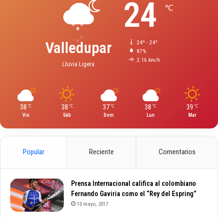
24
℃
Valledupar
24º - 24º
87%
2.16 km/h
Lluvia Ligera
38
38
37
38
39
℃
℃
℃
℃
℃
Vie
Sáb
Dom
Lun
Mar
Popular
Reciente
Comentarios
Prensa Internacional califica al colombiano
Fernando Gaviria como el “Rey del Espring”
10 mayo, 2017