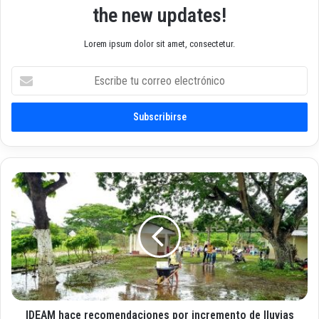
the new updates!
Lorem ipsum dolor sit amet, consectetur.
E
s
c
r
i
b
e
t
I
u
D
c
E
o
A
r
M
r
h
e
a
o
c
e
e
l
IDEAM hace recomendaciones por incremento de lluvias
r