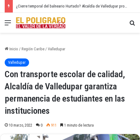
¿Cierre temporal del balneario Hurtado? Alcaldía de Valledupar propone recuperar el río Guatapurí
Menú
Bu
Inicio
/
Región Caribe
/
Valledupar
Valledupar
Con transporte escolar de calidad,
Alcaldía de Valledupar garantiza
permanencia de estudiantes en las
instituciones
10 marzo, 2022
0
911
1 minuto de lectura