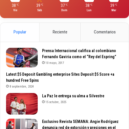
38
39
37
38
39
℃
℃
℃
℃
℃
Vie
Sáb
Dom
Lun
Mar
Popular
Reciente
Comentarios
Prensa Internacional califica al colombiano
Fernando Gaviria como el “Rey del Espring”
10 mayo, 2017
Latest $5 Deposit Gambling enterprise Sites Deposit $5 Score +a
hundred Free Spins
8 septiembre, 2024
La Paz le entrega su alma a Silvestre
15 octubre, 2025
Exclusivo Revista SEMANA: Angie Rodríguez
denuncia red de extorsión y presiones en el