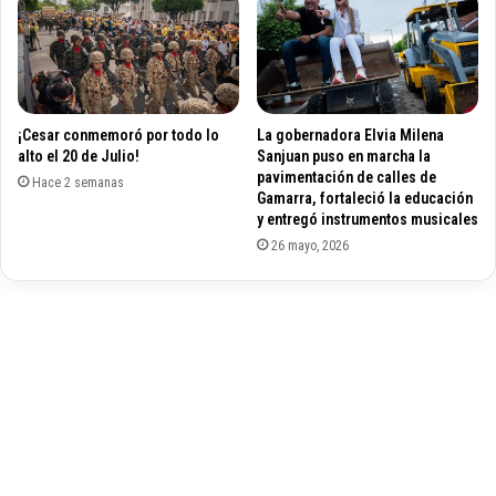
a
s
c
c
i
a
o
s
n
e
¡Cesar conmemoró por todo lo
La gobernadora Elvia Milena
e
z
alto el 20 de Julio!
Sanjuan puso en marcha la
s
d
pavimentación de calles de
e
Hace 2 semanas
e
Gamarra, fortaleció la educación
n
g
y entregó instrumentos musicales
L
a
26 mayo, 2026
a
s
G
o
u
l
a
i
j
n
i
a
r
a