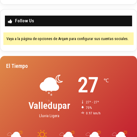
Follow Us
Vaya a la página de opciones de Arqam para configurar sus cuentas sociales.
El Tiempo
27
℃
Valledupar
27º - 27º
70%
0.97 km/h
Lluvia Ligera