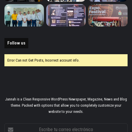
Follow us
Error Can not Get Posts, Incorrect account info.
Jannah is a Clean Responsive WordPress Newspaper, Magazine, News and Blog
theme. Packed with options that allow you to completely customize your
website to your needs.
Escribe