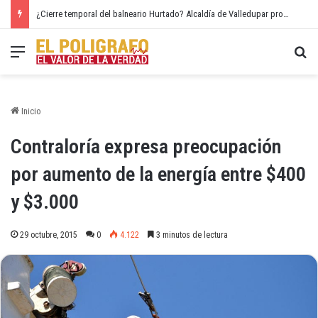
¿Cierre temporal del balneario Hurtado? Alcaldía de Valledupar propone recuperar el río Guatapurí
Menú
Bu
Inicio
Contraloría expresa preocupación
por aumento de la energía entre $400
y $3.000
29 octubre, 2015
0
4.122
3 minutos de lectura