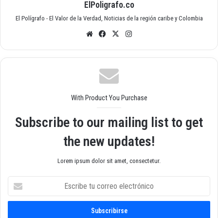
ElPoligrafo.co
El Polígrafo - El Valor de la Verdad, Noticias de la región caribe y Colombia
Siti
Fac
X
Inst
o
ebo
agr
we
ok
am
b
With Product You Purchase
Subscribe to our mailing list to get
the new updates!
Lorem ipsum dolor sit amet, consectetur.
E
s
c
r