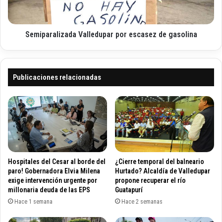
o
r
r
í
a
o
l
R
Semiparalizada Valledupar por escasez de gasolina
i
a
z
n
a
c
d
h
a
Publicaciones relacionadas
e
V
r
a
í
l
a
l
c
e
a
d
u
u
s
p
Hospitales del Cesar al borde del
¿Cierre temporal del balneario
ó
a
paro! Gobernadora Elvia Milena
Hurtado? Alcaldía de Valledupar
i
r
exige intervención urgente por
propone recuperar el río
n
millonaria deuda de las EPS
Guatapurí
p
u
o
Hace 1 semana
Hace 2 semanas
n
r
d
e