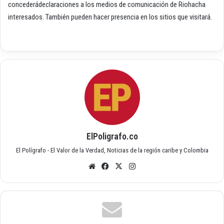
concederádeclaraciones a los medios de comunicación de Riohacha
interesados. También pueden hacer presencia en los sitios que visitará.
ElPoligrafo.co
El Polígrafo - El Valor de la Verdad, Noticias de la región caribe y Colombia
Siti
Fac
X
Inst
o
ebo
agr
we
ok
am
b