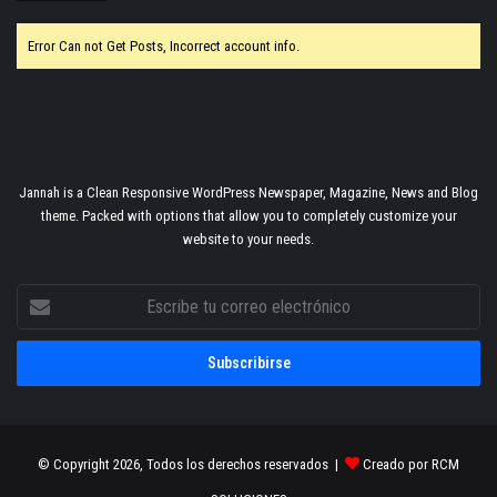
Error Can not Get Posts, Incorrect account info.
Jannah is a Clean Responsive WordPress Newspaper, Magazine, News and Blog
theme. Packed with options that allow you to completely customize your
website to your needs.
Escribe
tu
correo
electrónico
© Copyright 2026, Todos los derechos reservados |
Creado por RCM