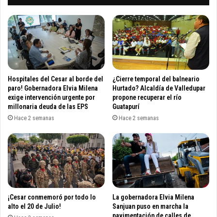
d
o
e
s
r
e
e
l
g
é
i
c
s
t
t
r
Hospitales del Cesar al borde del
¿Cierre temporal del balneario
r
i
paro! Gobernadora Elvia Milena
Hurtado? Alcaldía de Valledupar
o
c
exige intervención urgente por
propone recuperar el río
m
millonaria deuda de las EPS
Guatapurí
o
e
s
Hace 2 semanas
Hace 2 semanas
r
n
c
o
a
h
n
a
t
b
i
r
l
á
¡Cesar conmemoró por todo lo
La gobernadora Elvia Milena
e
t
alto el 20 de Julio!
Sanjuan puso en marcha la
n
o
pavimentación de calles de