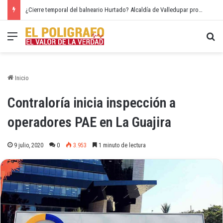
¿Cierre temporal del balneario Hurtado? Alcaldía de Valledupar propone recuperar el río Guatapurí
Menú
Bu
Inicio
Contraloría inicia inspección a
operadores PAE en La Guajira
9 julio, 2020
0
3.953
1 minuto de lectura