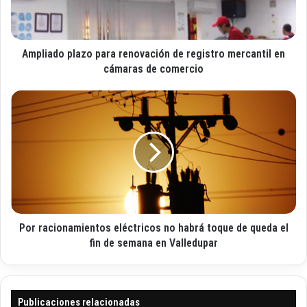
e
d
o
o
e
p
l
Ampliado plazo para renovación de registro mercantil en
l
e
a
cámaras de comercio
c
z
t
o
P
r
p
o
ó
a
r
n
r
r
i
a
a
c
r
c
o
e
i
n
o
o
n
v
Por racionamientos eléctricos no habrá toque de queda el
a
a
m
fin de semana en Valledupar
c
i
i
e
ó
n
n
t
Publicaciones relacionadas