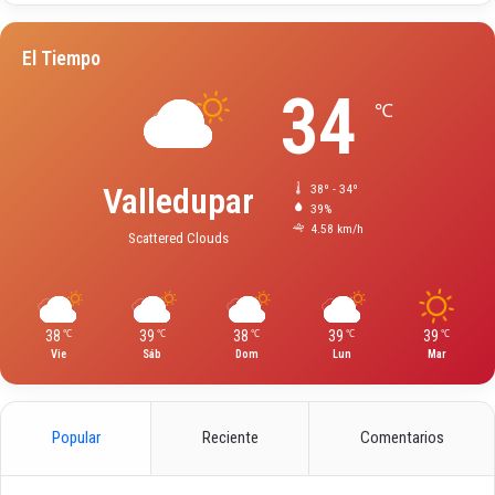
El Tiempo
34
℃
Valledupar
38º - 34º
39%
4.58 km/h
Scattered Clouds
38
39
38
39
39
℃
℃
℃
℃
℃
Vie
Sáb
Dom
Lun
Mar
Popular
Reciente
Comentarios