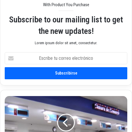
With Product You Purchase
Subscribe to our mailing list to get
the new updates!
Lorem ipsum dolor sit amet, consectetur.
E
s
c
r
i
b
e
t
A
u
m
c
p
o
l
r
i
r
a