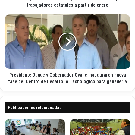
e
u
trabajadores estatales a partir de enero
c
t
t
a
P
r
c
r
ó
o
e
n
r
s
i
d
i
c
a
d
o
r
e
o
n
n
t
r
Presidente Duque y Gobernador Ovalle inauguraron nueva
e
e
D
fase del Centro de Desarrollo Tecnológico para ganadería
a
u
j
q
u
u
s
e
Publicaciones relacionadas
t
y
e
G
s
o
a
b