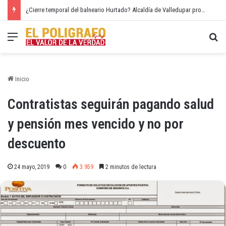
¿Cierre temporal del balneario Hurtado? Alcaldía de Valledupar propone recuperar el río Guatapurí
Menú
Bu
Inicio
Contratistas seguirán pagando salud
y pensión mes vencido y no por
descuento
24 mayo, 2019
0
3.959
2 minutos de lectura