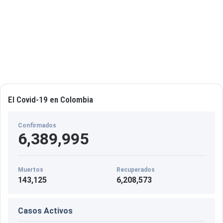
o
p
a
r
a
g
a
n
a
El Covid-19 en Colombia
d
e
r
Confirmados
í
6,389,995
a
Muertos
Recuperados
143,125
6,208,573
Casos Activos