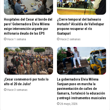
l
e
a
r
r
n
i
a
Hospitales del Cesar al borde del
¿Cierre temporal del balneario
a
d
paro! Gobernadora Elvia Milena
Hurtado? Alcaldía de Valledupar
l
o
exige intervención urgente por
propone recuperar el río
d
millonaria deuda de las EPS
Guatapurí
r
e
O
Hace 1 semana
Hace 2 semanas
l
v
4
a
.
l
5
l
%
e
p
i
a
n
¡Cesar conmemoró por todo lo
La gobernadora Elvia Milena
r
a
alto el 20 de Julio!
Sanjuan puso en marcha la
a
u
pavimentación de calles de
t
Hace 3 semanas
g
Gamarra, fortaleció la educación
r
u
y entregó instrumentos musicales
a
r
26 mayo, 2026
b
a