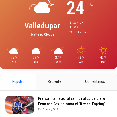
24
℃
Valledupar
37º - 23º
86%
1.88 km/h
Scattered Clouds
37
38
37
39
40
℃
℃
℃
℃
℃
Vie
Sáb
Dom
Lun
Mar
Popular
Reciente
Comentarios
Prensa Internacional califica al colombiano
Fernando Gaviria como el “Rey del Espring”
10 mayo, 2017