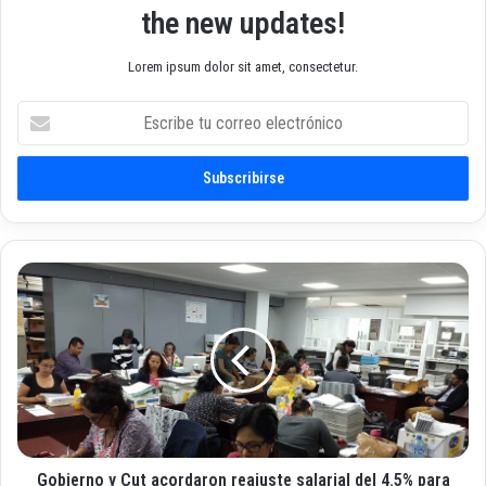
the new updates!
Lorem ipsum dolor sit amet, consectetur.
E
s
c
r
i
b
e
t
G
u
o
c
b
o
i
r
e
r
r
e
n
o
o
e
y
l
Gobierno y Cut acordaron reajuste salarial del 4.5% para
C