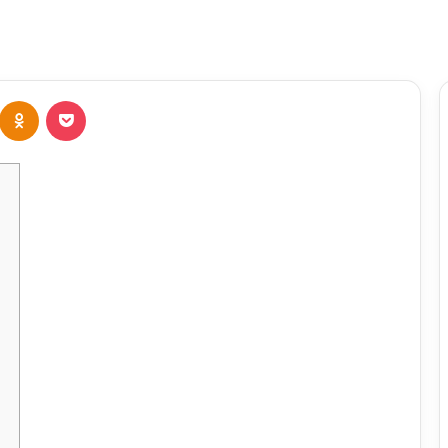
Odnoklassniki
Pocket