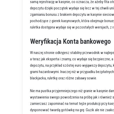
samą rejestrację w kasynie, co oznacza, że ażeby fita 
depozytu dzięki początek wydaje się lecz w tej chwili 
zgarnianiu bonusu z brakiem depozytu w kasynie sieciow
pochodzące z gierek kasynowych, która obejmuje bonusy 
ruletka dostępna wydaje się w pozostałych wersjach, z r
Weryfikacja Konta bankowego
W naszej stronie odkryjesz stabilny przewodnik w najlep
a teraz jak eksperta i znamy, co wydaje się bezpieczne, 
depozytu, na przykład szóstej euro wyjąwszy depozytu
grami hazardowymi. Inaczej niż w przypadku bezpłatnych
blackjacka, ruletkę oraz różne zabawy sowie.
Nie ma pustka przyjemniejszego niż granie w kasynie d
wystawienia swego powodzenia na próbę jak i również s
zamierzasz zapominać na temat tejże produkcji przy k
dysponować twardą gotówkę na grę. Guzik ale nie zaakc