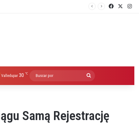
Facebook
X
Ins
y entregó instrumentos musicales
℃
30
Buscar
Valledupar
por
iągu Samą Rejestrację