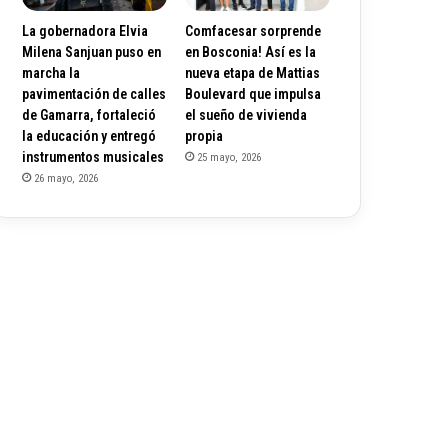
La gobernadora Elvia
Comfacesar sorprende
Milena Sanjuan puso en
en Bosconia! Así es la
marcha la
nueva etapa de Mattias
pavimentación de calles
Boulevard que impulsa
de Gamarra, fortaleció
el sueño de vivienda
la educación y entregó
propia
instrumentos musicales
25 mayo, 2026
26 mayo, 2026