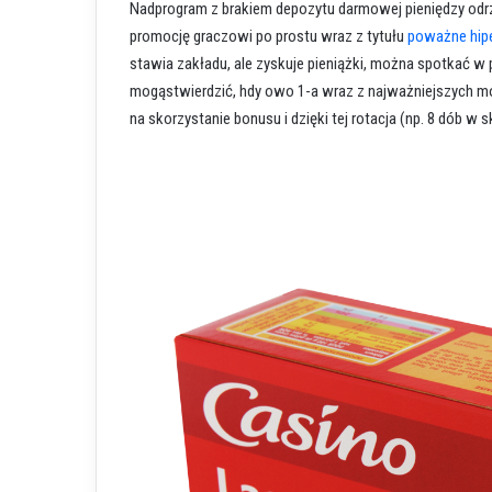
Nadprogram z brakiem depozytu darmowej pieniędzy odrz
promocję graczowi po prostu wraz z tytułu
poważne hip
stawia zakładu, ale zyskuje pieniążki, można spotkać w
mogąstwierdzić, hdy owo 1-a wraz z najważniejszych moż
na skorzystanie bonusu i dzięki tej rotacja (np. 8 dób w 