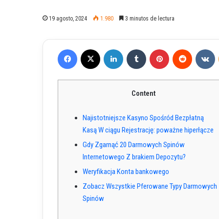
19 agosto, 2024
1.980
3 minutos de lectura
Facebook
X
LinkedIn
Tumblr
Pinterest
Reddit
VKontakte
Content
Najistotniejsze Kasyno Spośród Bezpłatną
Kasą W ciągu Rejestrację: poważne hiperłącze
Gdy Zgarnąć 20 Darmowych Spinów
Internetowego Z brakiem Depozytu?
Weryfikacja Konta bankowego
Zobacz Wszystkie Pferowane Typy Darmowych
Spinów