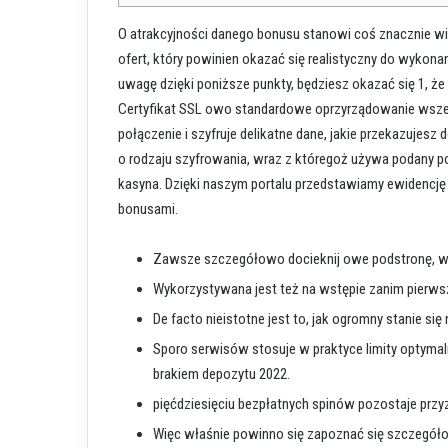
O atrakcyjności danego bonusu stanowi coś znacznie więc
ofert, który powinien okazać się realistyczny do wykon
uwagę dzięki poniższe punkty, będziesz okazać się 1, ż
Certyfikat SSL owo standardowe oprzyrządowanie wsze
połączenie i szyfruje delikatne dane, jakie przekazujesz
o rodzaju szyfrowania, wraz z któregoż używa podany p
kasyna. Dzięki naszym portalu przedstawiamy ewidencję 
bonusami.
Zawsze szczegółowo docieknij owe podstronę, w
Wykorzystywana jest też na wstępie zanim pierw
De facto nieistotne jest to, jak ogromny stanie się
Sporo serwisów stosuje w praktyce limity optym
brakiem depozytu 2022.
pięćdziesięciu bezpłatnych spinów pozostaje prz
Więc właśnie powinno się zapoznać się szczegóło