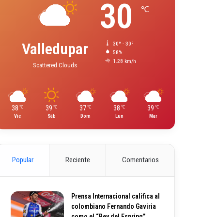
30
℃
Valledupar
30º - 30º
58%
1.28 km/h
Scattered Clouds
38
39
37
38
39
℃
℃
℃
℃
℃
Vie
Sáb
Dom
Lun
Mar
Popular
Reciente
Comentarios
Prensa Internacional califica al
colombiano Fernando Gaviria
como el “Rey del Espring”