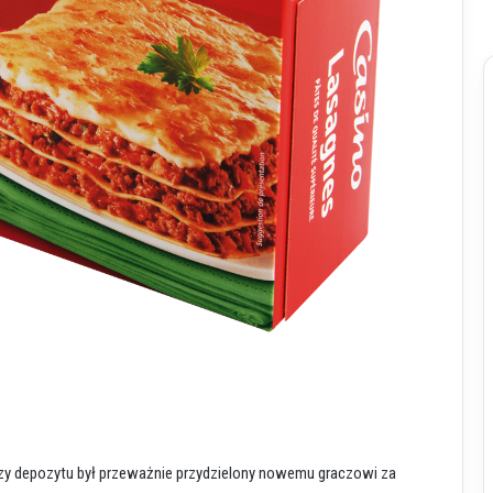
y depozytu był przeważnie przydzielony nowemu graczowi za