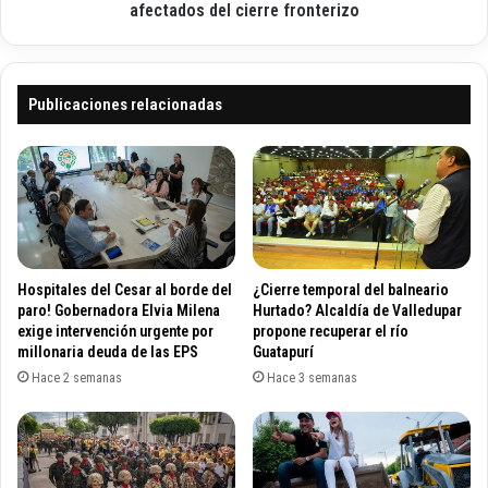
i
S
afectados del cierre fronterizo
z
a
a
n
n
t
u
o
Publicaciones relacionadas
l
s
i
l
d
l
a
e
d
g
d
a
e
a
l
L
Hospitales del Cesar al borde del
¿Cierre temporal del balneario
m
a
paro! Gobernadora Elvia Milena
Hurtado? Alcaldía de Valledupar
a
G
exige intervención urgente por
propone recuperar el río
t
millonaria deuda de las EPS
Guatapurí
u
r
a
Hace 2 semanas
Hace 3 semanas
i
j
m
i
o
r
n
a
i