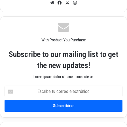
Siti
Fac
X
Inst
o
ebo
agr
we
ok
am
b
With Product You Purchase
Subscribe to our mailing list to get
the new updates!
Lorem ipsum dolor sit amet, consectetur.
E
s
c
r
i
b
e