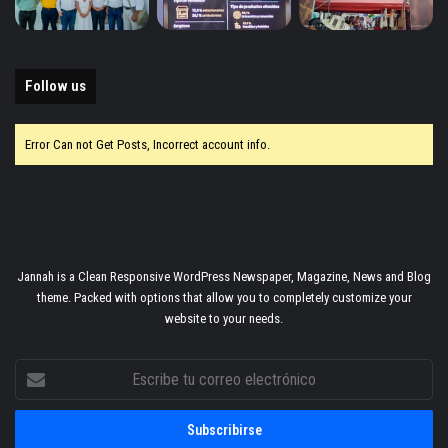
Follow us
Error Can not Get Posts, Incorrect account info.
Jannah is a Clean Responsive WordPress Newspaper, Magazine, News and Blog
theme. Packed with options that allow you to completely customize your
website to your needs.
Escribe
tu
correo
electrónico