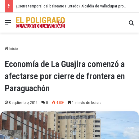
¿Cierre temporal del balneario Hurtado? Alcaldía de Valledupar propone recuperar el río Guatapurí
Menú
Bu
Inicio
Economía de La Guajira comenzó a
afectarse por cierre de frontera en
Paraguachón
8 septiembre, 2015
0
4.004
1 minuto de lectura