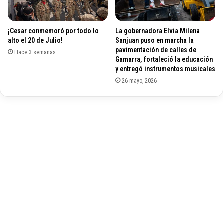
a
o
d
c
i
¡Cesar conmemoró por todo lo
La gobernadora Elvia Milena
a
a
alto el 20 de Julio!
Sanjuan puso en marcha la
t
l
pavimentación de calles de
ó
Hace 3 semanas
o
Gamarra, fortaleció la educación
l
g
y entregó instrumentos musicales
i
a
26 mayo, 2026
c
r
o
c
o
n
a
f
e
c
t
a
d
o
s
d