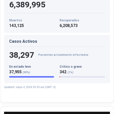
6,389,995
Muertos
Recuperados
143,125
6,208,573
Casos Activos
38,297
Pacientes actualmente infectados
En estado leve
Crítico o grave
37,955
342
(99%)
(1%)
Updated: mayo 4, 2024 05:30 am (GMT -5)