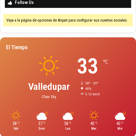
Follow Us
Vaya a la página de opciones de Arqam para configurar sus cuentas sociales.
El Tiempo
33
℃
Valledupar
38º - 33º
40%
5.12 km/h
Clear Sky
38
37
38
40
40
℃
℃
℃
℃
℃
Sáb
Dom
Lun
Mar
Mié