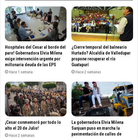
e
o
n
s
a
p
t
a
a
r
s
a
e
o
Hospitales del Cesar al borde del
¿Cierre temporal del balneario
r
r
paro! Gobernadora Elvia Milena
Hurtado? Alcaldía de Valledupar
á
g
exige intervención urgente por
propone recuperar el río
c
millonaria deuda de las EPS
Guatapurí
a
o
n
Hace 1 semana
Hace 2 semanas
n
i
s
z
t
a
r
r
u
l
i
a
d
P
¡Cesar conmemoró por todo lo
La gobernadora Elvia Milena
o
o
alto el 20 de Julio!
Sanjuan puso en marcha la
e
l
pavimentación de calles de
n
Hace 2 semanas
i