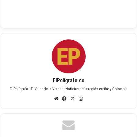
ElPoligrafo.co
El Polígrafo - El Valor de la Verdad, Noticias de la región caribe y Colombia
Siti
Fac
X
Inst
o
ebo
agr
we
ok
am
b