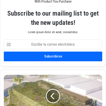
With Product You Purchase
Subscribe to our mailing list to get
the new updates!
Lorem ipsum dolor sit amet, consectetur.
E
s
c
r
i
b
e
t
E
u
l
c
C
o
e
r
n
r
t