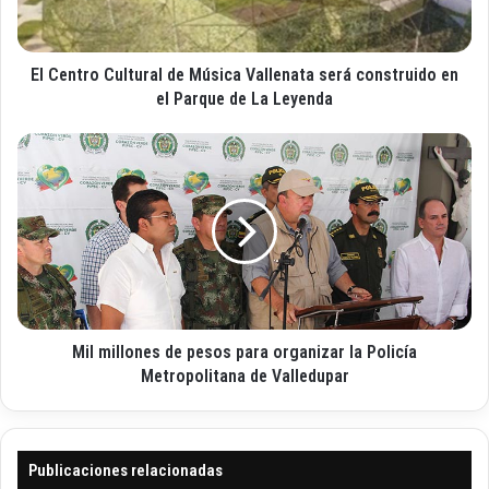
e
r
o
o
e
C
l
El Centro Cultural de Música Vallenata será construido en
u
e
l
el Parque de La Leyenda
c
t
t
u
M
r
r
i
ó
a
l
n
l
m
i
d
i
c
e
l
o
M
l
ú
o
s
n
i
Mil millones de pesos para organizar la Policía
e
c
s
Metropolitana de Valledupar
a
d
V
e
a
p
l
e
Publicaciones relacionadas
l
s