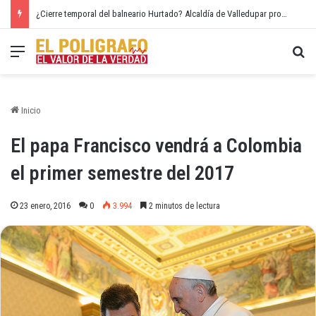
¿Cierre temporal del balneario Hurtado? Alcaldía de Valledupar propone recuperar el río Guatapurí
Menú
Bu
Inicio
El papa Francisco vendrá a Colombia
el primer semestre del 2017
23 enero, 2016
0
3.994
2 minutos de lectura