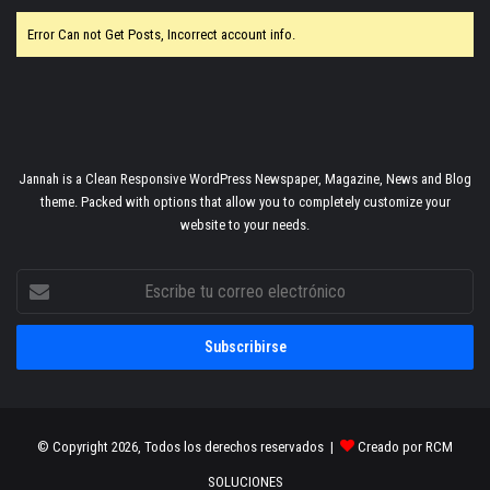
Error Can not Get Posts, Incorrect account info.
Jannah is a Clean Responsive WordPress Newspaper, Magazine, News and Blog
theme. Packed with options that allow you to completely customize your
website to your needs.
Escribe
tu
correo
electrónico
© Copyright 2026, Todos los derechos reservados |
Creado por RCM
SOLUCIONES