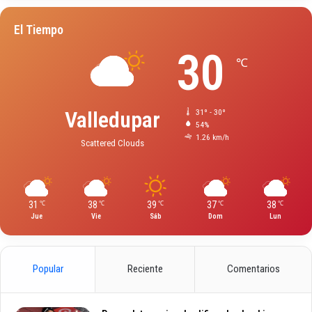
El Tiempo
30
℃
Valledupar
31º - 30º
54%
1.26 km/h
Scattered Clouds
31
38
39
37
38
℃
℃
℃
℃
℃
Jue
Vie
Sáb
Dom
Lun
Popular
Reciente
Comentarios