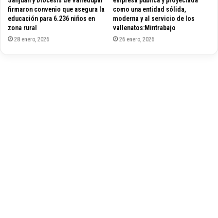
a
firmaron convenio que asegura la
como una entidad sólida,
l
educación para 6.236 niños en
moderna y al servicio de los
l
zona rural
vallenatos:Mintrabajo
e
28 enero, 2026
26 enero, 2026
y
J
a
i
m
e
G
o
n
z
á
l
e
z