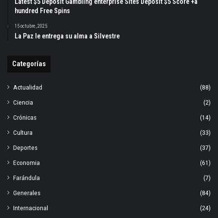
Latest $5 Deposit Gambling enterprise Sites Deposit $5 Score +a
hundred Free Spins
15 octubre, 2025
La Paz le entrega su alma a Silvestre
Categorías
Actualidad
(88)
Ciencia
(2)
Crónicas
(14)
Cultura
(33)
Deportes
(37)
Economia
(61)
Farándula
(7)
Generales
(84)
Internacional
(24)