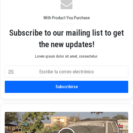
b
With Product You Purchase
Subscribe to our mailing list to get
the new updates!
Lorem ipsum dolor sit amet, consectetur.
E
s
c
r
i
b
e
t
A
u
t
c
e
o
n