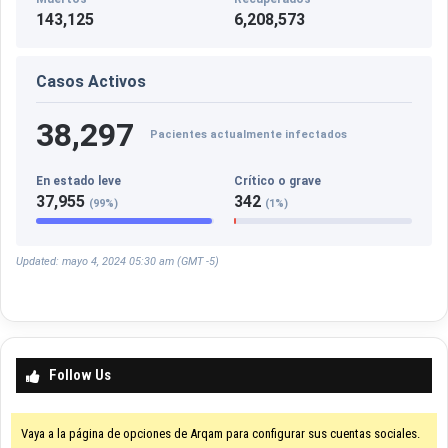
143,125
6,208,573
Casos Activos
38,297
Pacientes actualmente infectados
En estado leve
Crítico o grave
37,955
342
(99%)
(1%)
Updated: mayo 4, 2024 05:30 am (GMT -5)
Follow Us
Vaya a la página de opciones de Arqam para configurar sus cuentas sociales.