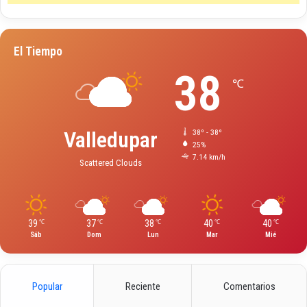
El Tiempo
38
℃
Valledupar
38º - 38º
25%
7.14 km/h
Scattered Clouds
39
37
38
40
40
℃
℃
℃
℃
℃
Sáb
Dom
Lun
Mar
Mié
Popular
Reciente
Comentarios