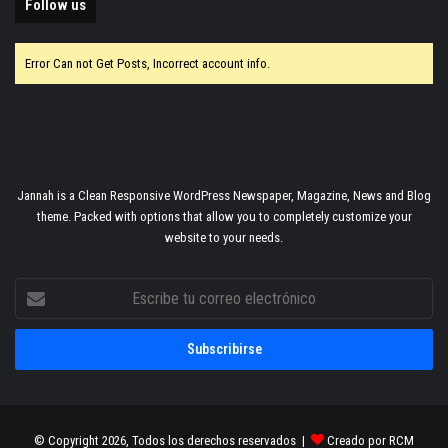
Follow us
Error Can not Get Posts, Incorrect account info.
Jannah is a Clean Responsive WordPress Newspaper, Magazine, News and Blog
theme. Packed with options that allow you to completely customize your
website to your needs.
Escribe
tu
correo
electrónico
© Copyright 2026, Todos los derechos reservados |
Creado por RCM