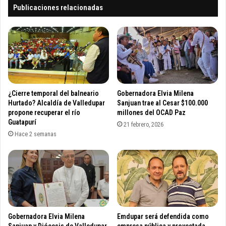
j
l
Publicaciones relacionadas
i
o
r
s
a
c
a
n
d
i
d
¿Cierre temporal del balneario
Gobernadora Elvia Milena
a
Hurtado? Alcaldía de Valledupar
Sanjuan trae al Cesar $100.000
t
propone recuperar el río
millones del OCAD Paz
Guatapurí
o
21 febrero, 2026
s
Hace 2 semanas
F
r
a
n
c
o
O
Gobernadora Elvia Milena
Emdupar será defendida como
v
Sanjuan y Diócesis de Valledupar
empresa pública y proyectada