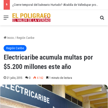
¿Cierre temporal del balneario Hurtado? Alcaldía de Valledupar propone recuperar el río Guatapurí
Menú
Bu
Inicio
/
Región Caribe
Región Caribe
Electricaribe acumula multas por
$5.200 millones este año
21 julio, 2015
0
4.162
1 minuto de lectura