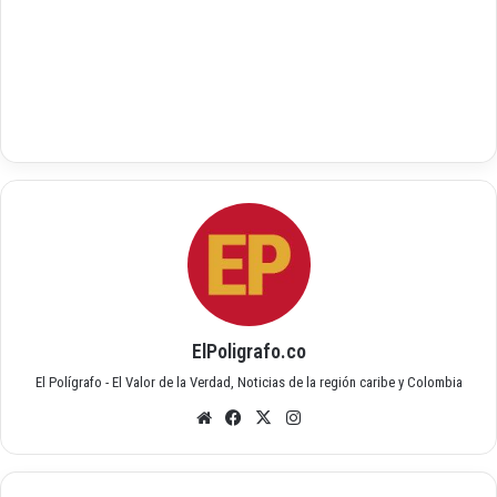
ElPoligrafo.co
El Polígrafo - El Valor de la Verdad, Noticias de la región caribe y Colombia
Siti
Fac
X
Inst
o
ebo
agr
we
ok
am