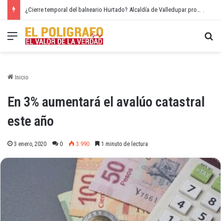
¿Cierre temporal del balneario Hurtado? Alcaldía de Valledupar propone recuperar el río Guatapurí
Menú
Bu
Inicio
En 3% aumentará el avalúo catastral
este año
3 enero, 2020
0
3.990
1 minuto de lectura