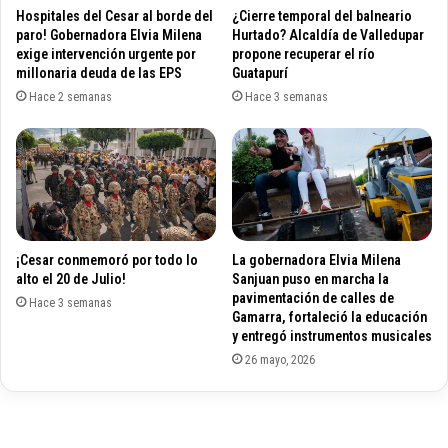
d
g
Hospitales del Cesar al borde del
¿Cierre temporal del balneario
e
a
paro! Gobernadora Elvia Milena
Hurtado? Alcaldía de Valledupar
l
b
exige intervención urgente por
propone recuperar el río
g
millonaria deuda de las EPS
Guatapurí
i
a
n
Hace 2 semanas
Hace 3 semanas
b
e
i
t
n
e
e
q
t
u
e
e
d
p
¡Cesar conmemoró por todo lo
La gobernadora Elvia Milena
e
o
alto el 20 de Julio!
Sanjuan puso en marcha la
l
s
pavimentación de calles de
M
Hace 3 semanas
e
Gamarra, fortaleció la educación
e
s
y entregó instrumentos musicales
l
i
26 mayo, 2026
l
o
o
n
C
ó
a
e