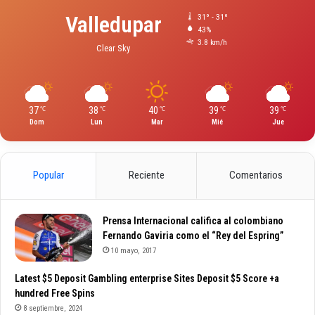
Valledupar
31º - 31º
43%
3.8 km/h
Clear Sky
37
38
40
39
39
℃
℃
℃
℃
℃
Dom
Lun
Mar
Mié
Jue
Popular
Reciente
Comentarios
Prensa Internacional califica al colombiano
Fernando Gaviria como el “Rey del Espring”
10 mayo, 2017
Latest $5 Deposit Gambling enterprise Sites Deposit $5 Score +a
hundred Free Spins
8 septiembre, 2024