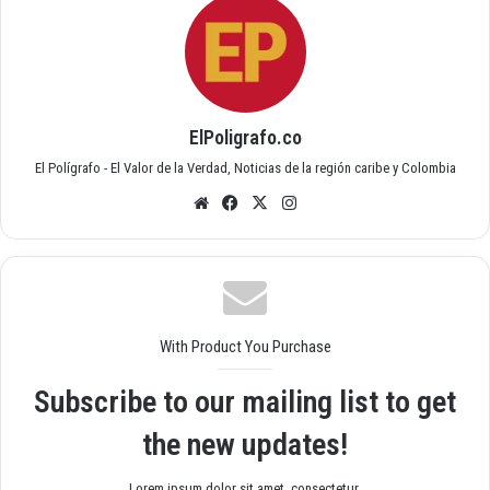
ElPoligrafo.co
El Polígrafo - El Valor de la Verdad, Noticias de la región caribe y Colombia
Siti
Fac
X
Inst
o
ebo
agr
we
ok
am
b
With Product You Purchase
Subscribe to our mailing list to get
the new updates!
Lorem ipsum dolor sit amet, consectetur.