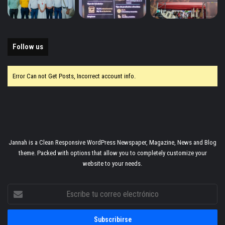
Follow us
Error Can not Get Posts, Incorrect account info.
Jannah is a Clean Responsive WordPress Newspaper, Magazine, News and Blog
theme. Packed with options that allow you to completely customize your
website to your needs.
Escribe
tu
correo
electrónico