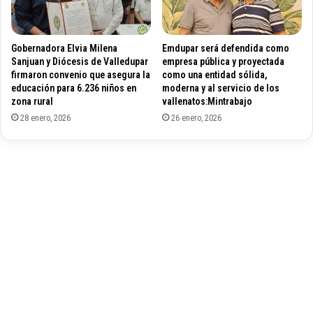
t
a
p
Gobernadora Elvia Milena
Emdupar será defendida como
o
Sanjuan y Diócesis de Valledupar
empresa pública y proyectada
r
firmaron convenio que asegura la
como una entidad sólida,
e
educación para 6.236 niños en
moderna y al servicio de los
l
zona rural
vallenatos:Mintrabajo
M
28 enero, 2026
26 enero, 2026
i
n
i
s
t
e
r
i
o
p
a
r
a
e