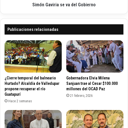
l
Simón Gaviria se va del Gobierno
r
i
i
d
a
a
s
d
e
Publicaciones relacionadas
e
v
d
a
u
d
c
e
a
l
t
G
i
o
v
b
¿Cierre temporal del balneario
Gobernadora Elvia Milena
a
i
Hurtado? Alcaldía de Valledupar
Sanjuan trae al Cesar $100.000
p
e
propone recuperar el río
millones del OCAD Paz
r
Guatapurí
r
21 febrero, 2026
o
n
Hace 2 semanas
p
o
u
e
s