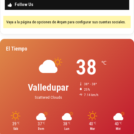
Follow Us
Vaya a la página de opciones de Arqam para configurar sus cuentas sociales.
El Tiempo
38
℃
Valledupar
38º - 38º
25%
7.14 km/h
Scattered Clouds
39
37
38
40
40
℃
℃
℃
℃
℃
Sáb
Dom
Lun
Mar
Mié