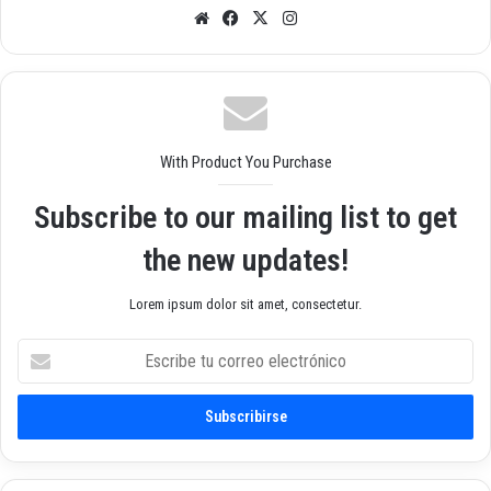
Siti
Fac
X
Inst
o
ebo
agr
we
ok
am
b
With Product You Purchase
Subscribe to our mailing list to get
the new updates!
Lorem ipsum dolor sit amet, consectetur.
E
s
c
r
i
b
e