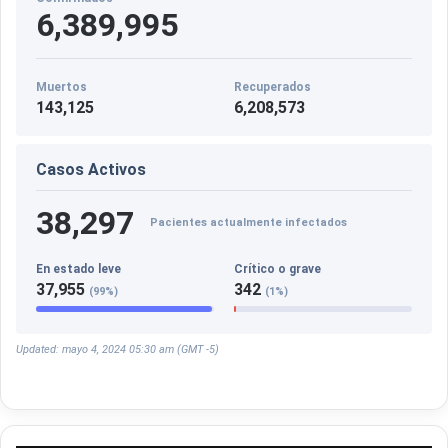
6,389,995
Muertos
Recuperados
143,125
6,208,573
Casos Activos
38,297
Pacientes actualmente infectados
En estado leve
Crítico o grave
37,955
342
(99%)
(1%)
Updated: mayo 4, 2024 05:30 am (GMT -5)