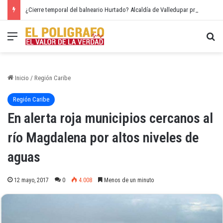
¿Cierre temporal del balneario Hurtado? Alcaldía de Valledupar propone recuperar el río Guatapurí
Menú
Bu
Inicio
/
Región Caribe
Región Caribe
En alerta roja municipios cercanos al
río Magdalena por altos niveles de
aguas
12 mayo, 2017
0
4.008
Menos de un minuto