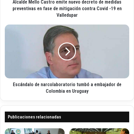
l
Alcalde Mello Castro emite nuevo decreto de medidas
l
e
l
preventivas en fase de mitigación contra Covid -19 en
c
o
Valledupar
t
C
r
a
E
ó
s
s
n
t
c
i
r
á
c
o
n
o
e
d
m
a
i
l
t
o
e
Escándalo de narcolaboratorio tumbó a embajador de
d
n
e
Colombia en Uruguay
u
n
e
a
v
r
o
c
Publicaciones relacionadas
d
o
e
l
c