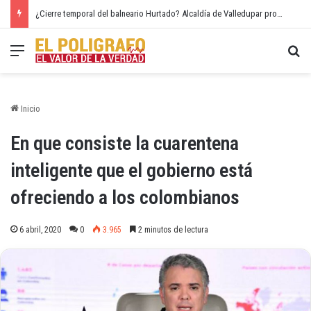
¿Cierre temporal del balneario Hurtado? Alcaldía de Valledupar propone recuperar el río Guatapurí
Menú
Bu
Inicio
En que consiste la cuarentena
inteligente que el gobierno está
ofreciendo a los colombianos
6 abril, 2020
0
3.965
2 minutos de lectura