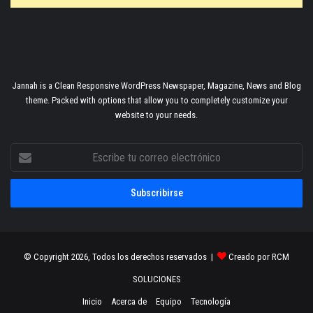
Jannah is a Clean Responsive WordPress Newspaper, Magazine, News and Blog
theme. Packed with options that allow you to completely customize your
website to your needs.
Escribe
tu
correo
electrónico
© Copyright 2026, Todos los derechos reservados |
Creado por RCM
SOLUCIONES
Inicio
Acerca de
Equipo
Tecnología