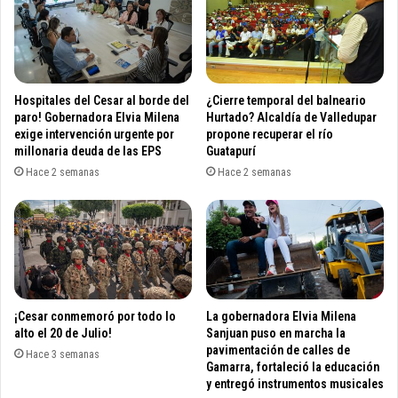
a
r
b
e
o
t
r
o
a
d
t
Hospitales del Cesar al borde del
¿Cierre temporal del balneario
e
o
paro! Gobernadora Elvia Milena
Hurtado? Alcaldía de Valledupar
m
r
exige intervención urgente por
propone recuperar el río
e
millonaria deuda de las EPS
Guatapurí
i
d
o
Hace 2 semanas
Hace 2 semanas
i
t
d
u
a
m
s
b
p
ó
r
a
e
e
v
¡Cesar conmemoró por todo lo
La gobernadora Elvia Milena
m
alto el 20 de Julio!
Sanjuan puso en marcha la
e
b
pavimentación de calles de
n
Hace 3 semanas
a
Gamarra, fortaleció la educación
t
j
y entregó instrumentos musicales
i
a