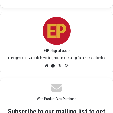
ElPoligrafo.co
El Polígrafo - El Valor de la Verdad, Noticias de la región caribe y Colombia
Siti
Fac
X
Inst
o
ebo
agr
we
ok
am
b
With Product You Purchase
Subscribe to our mailing list to get