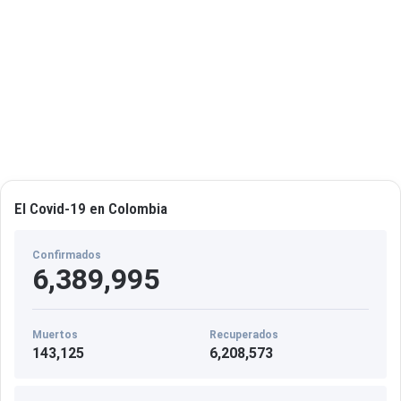
u
p
a
r
El Covid-19 en Colombia
Confirmados
6,389,995
Muertos
Recuperados
143,125
6,208,573