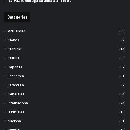
La Paz le entrega su alma a Silvestre
Categorías
Actualidad
(88)
Ciencia
(2)
Crónicas
(14)
Cultura
(33)
Deportes
(37)
Economia
(61)
Farándula
(7)
Generales
(84)
Internacional
(24)
Judiciales
(15)
Nacional
(51)
Opinion
(19)