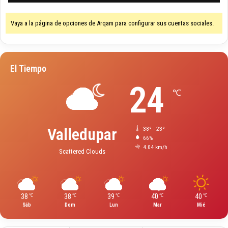
Vaya a la página de opciones de Arqam para configurar sus cuentas sociales.
El Tiempo
24
℃
Valledupar
38º - 23º
66%
4.04 km/h
Scattered Clouds
38
38
39
40
40
℃
℃
℃
℃
℃
Sáb
Dom
Lun
Mar
Mié