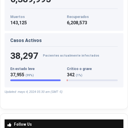
Muertos
Recuperados
143,125
6,208,573
Casos Activos
38,297
Pacientes actualmente infectados
En estado leve
Crítico o grave
37,955
342
(99%)
(1%)
Updated: mayo 4, 2024 05:30 am (GMT -5)
Follow Us