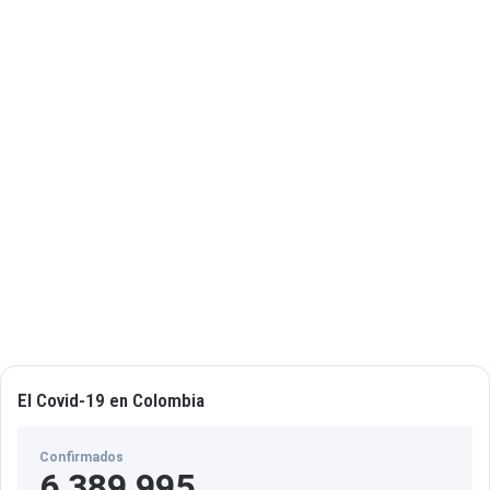
í
n
E
l
í
a
s
El Covid-19 en Colombia
Confirmados
6,389,995