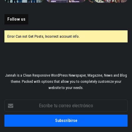
Follow us
Error Can not Get Posts, Incorrect account info.
Jannah is a Clean Responsive WordPress Newspaper, Magazine, News and Blog
theme. Packed with options that allow you to completely customize your
website to your needs.
Escribe
tu
correo
electrónico