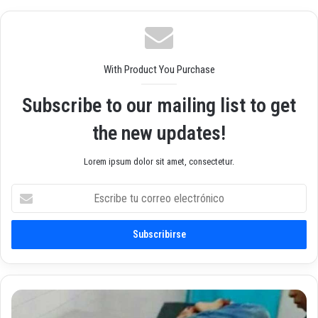
we
ok
am
b
With Product You Purchase
Subscribe to our mailing list to get
the new updates!
Lorem ipsum dolor sit amet, consectetur.
E
s
c
r
i
b
e
t
A
u
l