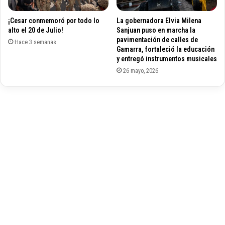
s
d
d
¡Cesar conmemoró por todo lo
La gobernadora Elvia Milena
e
e
alto el 20 de Julio!
Sanjuan puso en marcha la
M
t
pavimentación de calles de
a
Hace 3 semanas
o
Gamarra, fortaleció la educación
r
d
y entregó instrumentos musicales
t
o
26 mayo, 2026
í
s
n
l
E
o
l
s
í
s
a
e
s
c
.
t
.
o
E
r
l
e
s
s
e
l
p
a
e
m