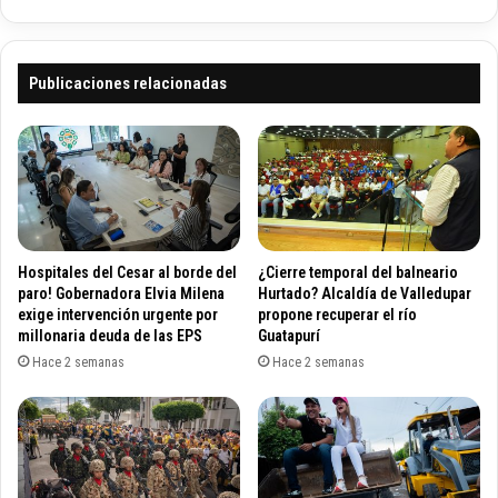
o
r
a
t
V
i
a
s
Publicaciones relacionadas
l
t
l
a
e
s
d
y
u
p
p
e
a
r
r
s
Hospitales del Cesar al borde del
¿Cierre temporal del balneario
,
o
paro! Gobernadora Elvia Milena
Hurtado? Alcaldía de Valledupar
e
n
exige intervención urgente por
propone recuperar el río
l
millonaria deuda de las EPS
Guatapurí
a
c
l
Hace 2 semanas
Hace 2 semanas
a
i
d
d
á
a
v
d
e
e
r