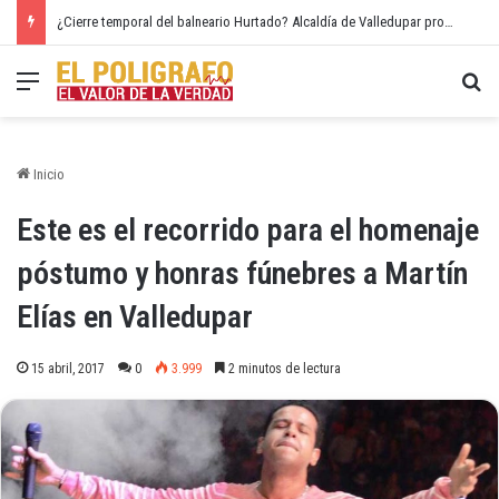
¿Cierre temporal del balneario Hurtado? Alcaldía de Valledupar propone recuperar el río Guatapurí
Menú
Bu
Inicio
Este es el recorrido para el homenaje
póstumo y honras fúnebres a Martín
Elías en Valledupar
15 abril, 2017
0
3.999
2 minutos de lectura