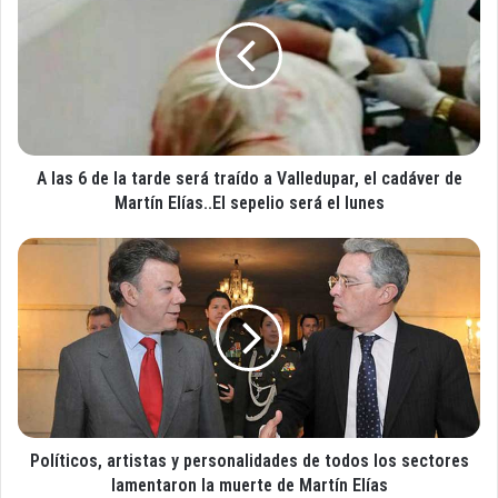
c
a
o
s
r
6
r
d
e
e
o
l
e
a
l
A las 6 de la tarde será traído a Valledupar, el cadáver de
t
e
a
Martín Elías..El sepelio será el lunes
c
r
t
d
P
r
e
o
ó
s
l
n
e
í
i
r
t
c
á
i
o
t
c
r
o
a
s
í
Políticos, artistas y personalidades de todos los sectores
,
d
a
lamentaron la muerte de Martín Elías