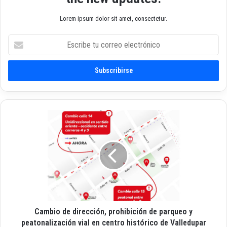
Lorem ipsum dolor sit amet, consectetur.
E
s
c
r
i
b
e
t
C
u
a
c
m
o
b
r
i
r
o
e
d
o
e
e
d
l
Cambio de dirección, prohibición de parqueo y
i
e
r
peatonalización vial en centro histórico de Valledupar