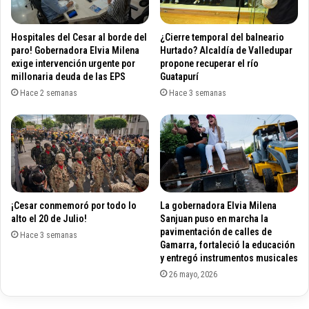
a
a
r
s
q
d
Hospitales del Cesar al borde del
¿Cierre temporal del balneario
u
e
paro! Gobernadora Elvia Milena
Hurtado? Alcaldía de Valledupar
e
c
exige intervención urgente por
propone recuperar el río
o
millonaria deuda de las EPS
Guatapurí
a
y
n
Hace 2 semanas
Hace 3 semanas
p
o
e
t
a
a
t
j
o
e
n
,
a
p
¡Cesar conmemoró por todo lo
La gobernadora Elvia Milena
l
a
alto el 20 de Julio!
Sanjuan puso en marcha la
i
r
pavimentación de calles de
z
Hace 3 semanas
a
Gamarra, fortaleció la educación
a
p
y entregó instrumentos musicales
c
e
26 mayo, 2026
i
n
ó
t
n
e