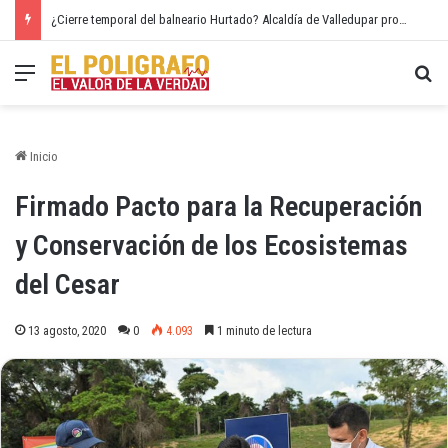
¿Cierre temporal del balneario Hurtado? Alcaldía de Valledupar propone recuperar el río Guatapurí
Menú
Bu
Inicio
Firmado Pacto para la Recuperación
y Conservación de los Ecosistemas
del Cesar
13 agosto, 2020
0
4.093
1 minuto de lectura