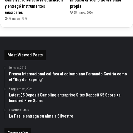
Gamarra, fortaleció la educación
impulsa el sueño de vivienda
y entregó instrumentos
propia
musicales
25 mayo, 2026
26 mayo, 2026
Most Viewed Posts
10 mayo, 2017
Prensa Internacional califica al colombiano Fernando Gaviria como
el “Rey del Espring”
8 septiembre, 2024
Latest $5 Deposit Gambling enterprise Sites Deposit $5 Score +a
hundred Free Spins
15 octubre, 2025
La Paz le entrega su alma a Silvestre