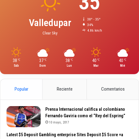
35
Valledupar
38º - 35º
34%
4.86 km/h
Clear Sky
38
37
38
40
40
℃
℃
℃
℃
℃
Sáb
Dom
Lun
Mar
Mié
Popular
Reciente
Comentarios
Prensa Internacional califica al colombiano
Fernando Gaviria como el “Rey del Espring”
10 mayo, 2017
Latest $5 Deposit Gambling enterprise Sites Deposit $5 Score +a