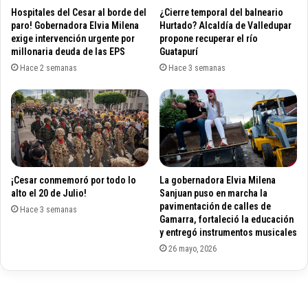
e
p
Hospitales del Cesar al borde del
¿Cierre temporal del balneario
p
i
paro! Gobernadora Elvia Milena
Hurtado? Alcaldía de Valledupar
r
d
exige intervención urgente por
propone recuperar el río
e
millonaria deuda de las EPS
Guatapurí
i
s
ó
Hace 2 semanas
Hace 3 semanas
i
a
d
S
e
u
n
p
c
e
i
r
a
i
¡Cesar conmemoró por todo lo
La gobernadora Elvia Milena
l
n
alto el 20 de Julio!
Sanjuan puso en marcha la
a
t
pavimentación de calles de
S
Hace 3 semanas
e
Gamarra, fortaleció la educación
i
n
y entregó instrumentos musicales
m
d
26 mayo, 2026
ó
e
n
n
G
c
a
i