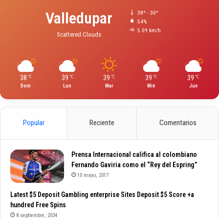
Valledupar
38º - 30º
54%
5.09 km/h
Scattered Clouds
38
39
39
39
39
℃
℃
℃
℃
℃
Dom
Lun
Mar
Mié
Jue
Popular
Reciente
Comentarios
Prensa Internacional califica al colombiano
Fernando Gaviria como el “Rey del Espring”
10 mayo, 2017
Latest $5 Deposit Gambling enterprise Sites Deposit $5 Score +a
hundred Free Spins
8 septiembre, 2024