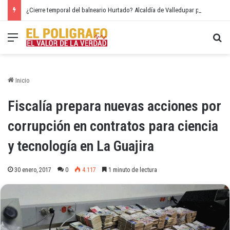
¿Cierre temporal del balneario Hurtado? Alcaldía de Valledupar propone recuperar el río Guatapurí
Menú
Bu
Inicio
Fiscalía prepara nuevas acciones por
corrupción en contratos para ciencia
y tecnología en La Guajira
30 enero, 2017
0
4.117
1 minuto de lectura