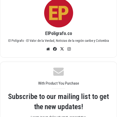
ElPoligrafo.co
El Polígrafo - El Valor de la Verdad, Noticias de la región caribe y Colombia
Siti
Fac
X
Inst
o
ebo
agr
we
ok
am
b
With Product You Purchase
Subscribe to our mailing list to get
the new updates!