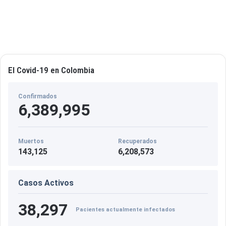
e
El Covid-19 en Colombia
Confirmados
6,389,995
Muertos
Recuperados
143,125
6,208,573
Casos Activos
38,297
Pacientes actualmente infectados