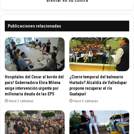
atentar en su contra
a
a
c
s
i
e
ó
g
Publicaciones relacionadas
n
u
d
r
e
ó
l
q
o
u
s
e
e
c
s
ó
Hospitales del Cesar al borde del
¿Cierre temporal del balneario
t
n
paro! Gobernadora Elvia Milena
Hurtado? Alcaldía de Valledupar
u
s
exige intervención urgente por
propone recuperar el río
d
millonaria deuda de las EPS
Guatapurí
u
i
l
Hace 2 semanas
Hace 3 semanas
a
B
n
l
t
a
e
d
s
i