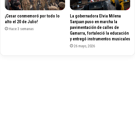
a
m
n
i
¡Cesar conmemoró por todo lo
La gobernadora Elvia Milena
t
r
alto el 20 de Julio!
Sanjuan puso en marcha la
e
o
pavimentación de calles de
e
Hace 3 semanas
C
Gamarra, fortaleció la educación
l
u
y entregó instrumentos musicales
C
e
26 mayo, 2026
o
l
n
l
s
o
e
q
j
u
o
i
S
s
u
o
p
a
e
t
r
e
i
n
o
t
r
a