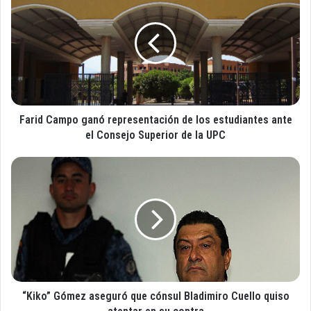
u
a
c
r
o
i
r
d
r
C
e
a
o
m
e
p
l
Farid Campo ganó representación de los estudiantes ante
o
e
g
el Consejo Superior de la UPC
c
a
t
n
“
r
ó
K
ó
r
i
n
e
k
i
p
o
c
r
”
o
e
G
s
ó
e
m
n
“Kiko” Gómez aseguró que cónsul Bladimiro Cuello quiso
e
t
z