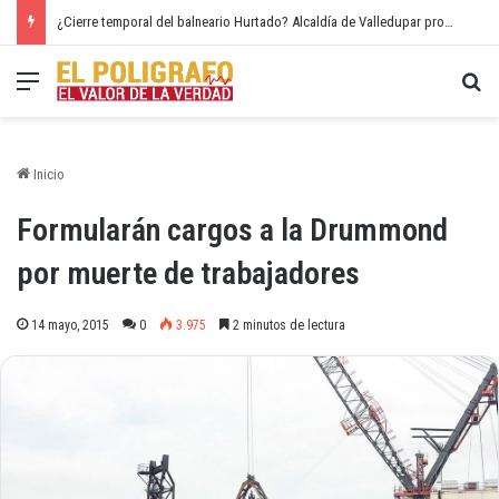
¿Cierre temporal del balneario Hurtado? Alcaldía de Valledupar propone recuperar el río Guatapurí
Menú
Bu
Inicio
Formularán cargos a la Drummond
por muerte de trabajadores
14 mayo, 2015
0
3.975
2 minutos de lectura