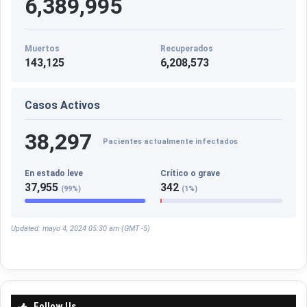
6,389,995
Muertos
Recuperados
143,125
6,208,573
Casos Activos
38,297
Pacientes actualmente infectados
En estado leve
Crítico o grave
37,955
342
(99%)
(1%)
Updated: mayo 4, 2024 05:30 am (GMT -5)
Follow Us