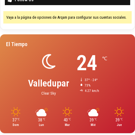
Vaya a la página de opciones de Arqam para configurar sus cuentas sociales.
El Tiempo
24
℃
Valledupar
37º - 24º
73%
4.27 km/h
Clear Sky
37
38
40
39
39
℃
℃
℃
℃
℃
Dom
Lun
Mar
Mié
Jue