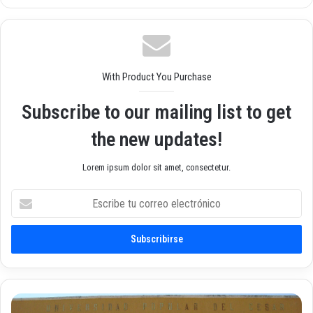
o
ebo
agr
we
ok
am
b
With Product You Purchase
Subscribe to our mailing list to get
the new updates!
Lorem ipsum dolor sit amet, consectetur.
E
s
c
r
i
b
e
t
F