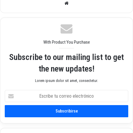
Siti
o
we
b
With Product You Purchase
Subscribe to our mailing list to get
the new updates!
Lorem ipsum dolor sit amet, consectetur.
E
s
c
r
i
b
e