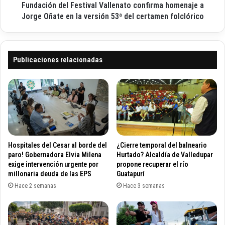
a
Fundación del Festival Vallenato confirma homenaje a
d
d
e
Jorge Oñate en la versión 53ª del certamen folclórico
e
l
c
F
e
e
r
s
Publicaciones relacionadas
e
t
c
i
o
v
n
a
o
l
c
V
i
a
m
l
Hospitales del Cesar al borde del
¿Cierre temporal del balneario
i
l
paro! Gobernadora Elvia Milena
Hurtado? Alcaldía de Valledupar
e
e
exige intervención urgente por
propone recuperar el río
n
millonaria deuda de las EPS
Guatapurí
n
t
a
Hace 2 semanas
Hace 3 semanas
o
t
a
o
V
c