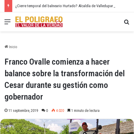
¿Cierre temporal del balneario Hurtado? Alcaldía de Valledupar propone recuperar el río Guatapurí
Menú
Bu
Inicio
Franco Ovalle comienza a hacer
balance sobre la transformación del
Cesar durante su gestión como
gobernador
11 septiembre, 2019
0
4.020
1 minuto de lectura