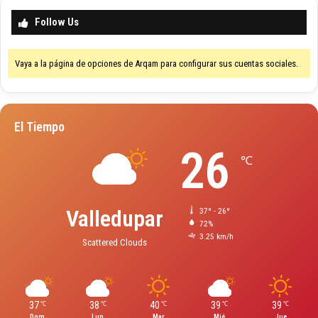
Follow Us
Vaya a la página de opciones de Arqam para configurar sus cuentas sociales.
El Tiempo
26
℃
Valledupar
37º - 26º
72%
3.25 km/h
Scattered Clouds
37
38
40
39
39
℃
℃
℃
℃
℃
Dom
Lun
Mar
Mié
Jue