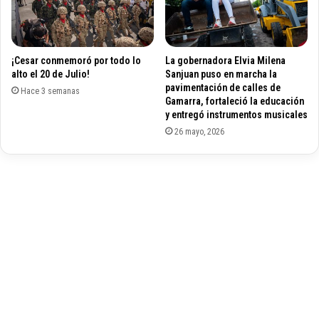
a
o
l
n
l
f
e
i
¡Cesar conmemoró por todo lo
La gobernadora Elvia Milena
d
r
alto el 20 de Julio!
Sanjuan puso en marcha la
u
m
pavimentación de calles de
p
Hace 3 semanas
a
Gamarra, fortaleció la educación
a
h
y entregó instrumentos musicales
r
o
26 mayo, 2026
p
m
o
e
r
n
p
a
o
j
l
e
í
a
t
J
i
o
c
r
a
g
p
e
ú
O