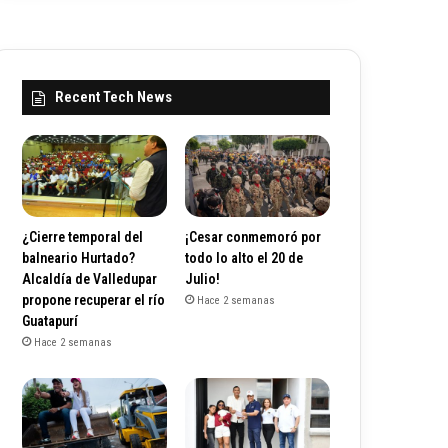
Recent Tech News
¿Cierre temporal del
¡Cesar conmemoró por
balneario Hurtado?
todo lo alto el 20 de
Alcaldía de Valledupar
Julio!
propone recuperar el río
Hace 2 semanas
Guatapurí
Hace 2 semanas