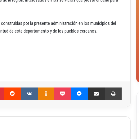
 construidas por la presente administración en los municipios del
uventud de este departamento y de los pueblos cercanos,
Pinterest
Reddit
VKontakte
Odnoklassniki
Pocket
Messenger
Compartir por correo electrónico
Imprimir