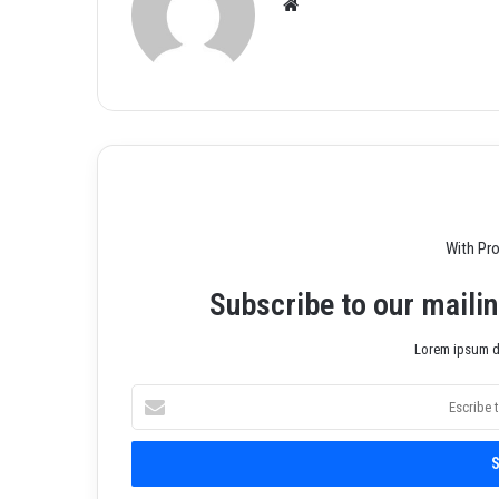
Siti
o
we
b
With Pr
Subscribe to our mailin
Lorem ipsum do
E
s
c
r
i