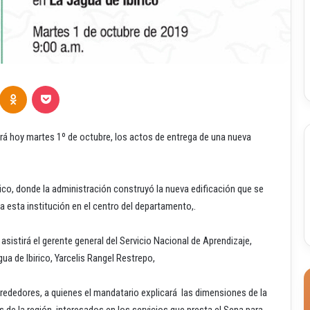
Odnoklassniki
Pocket
irá hoy martes 1º de octubre, los actos de entrega de una nueva
rico, donde la administración construyó la nueva edificación que se
a esta institución en el centro del departamento,.
asistirá el gerente general del Servicio Nacional de Aprendizaje,
gua de Ibirico, Yarcelis Rangel Restrepo,
alrededores, a quienes el mandatario explicará las dimensiones de la
s de la región, interesados en los servicios que presta el Sena para