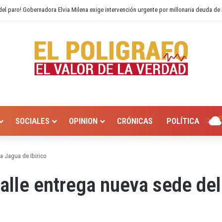
 Hurtado? Alcaldía de Valledupar propone recuperar el río Guatapurí
SOCIALES
OPINION
CRÓNICAS
POLÍTICA
a Jagua de Ibirico
lle entrega nueva sede del