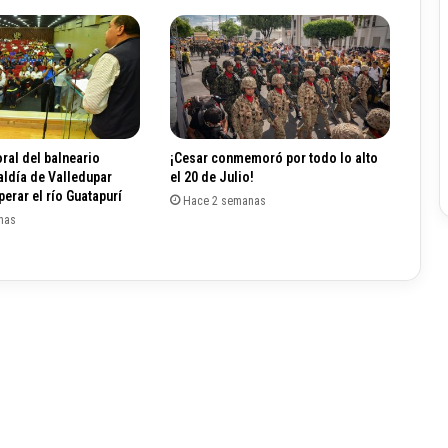
b
e
l
a
f
a
c
t
ral del balneario
¡Cesar conmemoró por todo lo alto
u
aldía de Valledupar
el 20 de Julio!
r
erar el río Guatapurí
Hace 2 semanas
a
nas
p
o
r
c
o
b
r
o
d
e
e