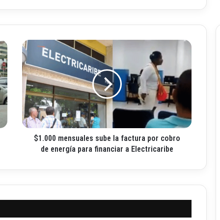
$
1
.
0
0
0
m
e
n
$1.000 mensuales sube la factura por cobro
s
u
de energía para financiar a Electricaribe
a
l
e
s
s
u