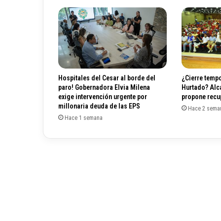
a
p
t
u
r
a
d
o
Hospitales del Cesar al borde del
¿Cierre tempo
e
paro! Gobernadora Elvia Milena
Hurtado? Alc
n
exige intervención urgente por
propone recup
B
millonaria deuda de las EPS
Hace 2 sema
o
Hace 1 semana
g
o
t
á
p
o
r
a
c
t