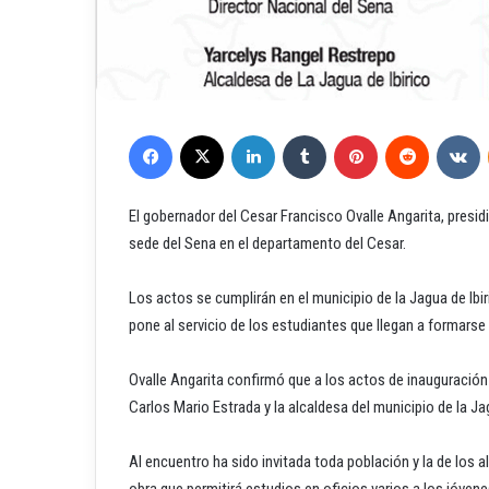
Facebook
X
LinkedIn
Tumblr
Pinterest
Reddit
VKontakte
El gobernador del Cesar Francisco Ovalle Angarita, presid
sede del Sena en el departamento del Cesar.
Los actos se cumplirán en el municipio de la Jagua de Ibi
pone al servicio de los estudiantes que llegan a formarse 
Ovalle Angarita confirmó que a los actos de inauguración 
Carlos Mario Estrada y la alcaldesa del municipio de la Ja
Al encuentro ha sido invitada toda población y la de los 
obra que permitirá estudios en oficios varios a los jóvene