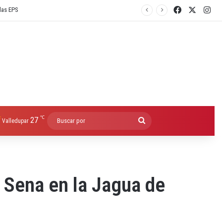
Facebook
X
Ins
℃
27
Buscar
Valledupar
por
 Sena en la Jagua de