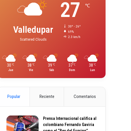
27
℃
Valledupar
30º - 26º
69%
2.3 km/h
Scattered Clouds
30
38
39
37
38
℃
℃
℃
℃
℃
Jue
Vie
Sáb
Dom
Lun
Popular
Reciente
Comentarios
Prensa Internacional califica al
colombiano Fernando Gaviria
como el “Rey del Espring”