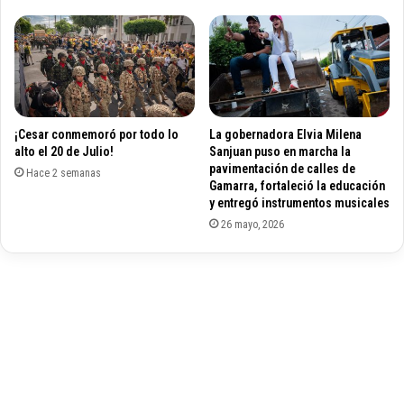
d
n
e
p
s
u
e
n
d
t
a
o
n
a
¡Cesar conmemoró por todo lo
La gobernadora Elvia Milena
t
l
alto el 20 de Julio!
Sanjuan puso en marcha la
e
t
pavimentación de calles de
s
Hace 2 semanas
o
Gamarra, fortaleció la educación
y
d
y entregó instrumentos musicales
a
e
26 mayo, 2026
n
c
a
o
l
n
g
t
é
a
s
g
i
i
c
o
o
s
s
c