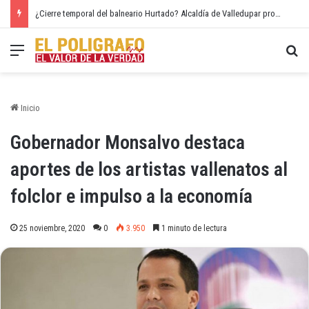
¿Cierre temporal del balneario Hurtado? Alcaldía de Valledupar propone recuperar el río Guatapurí
Menú
Bu
Inicio
Gobernador Monsalvo destaca
aportes de los artistas vallenatos al
folclor e impulso a la economía
25 noviembre, 2020
0
3.950
1 minuto de lectura