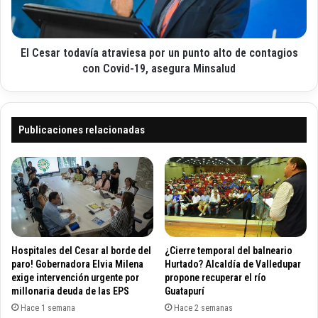
o
a
r
p
t
o
o
r
El Cesar todavía atraviesa por un punto alto de contagios
d
d
a
con Covid-19, asegura Minsalud
e
v
s
í
a
a
b
a
Publicaciones relacionadas
a
t
s
r
t
a
e
v
c
i
i
e
m
s
i
a
Hospitales del Cesar al borde del
¿Cierre temporal del balneario
e
p
paro! Gobernadora Elvia Milena
Hurtado? Alcaldía de Valledupar
n
o
exige intervención urgente por
propone recuperar el río
t
millonaria deuda de las EPS
Guatapurí
r
o
u
Hace 1 semana
Hace 2 semanas