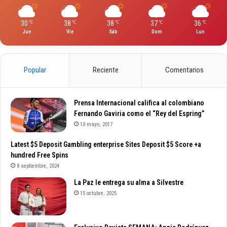
30
38
38
37
36
℃
℃
℃
℃
℃
Jue
Vie
Sáb
Dom
Lun
Popular
Reciente
Comentarios
Prensa Internacional califica al colombiano
Fernando Gaviria como el “Rey del Espring”
10 mayo, 2017
Latest $5 Deposit Gambling enterprise Sites Deposit $5 Score +a
hundred Free Spins
8 septiembre, 2024
La Paz le entrega su alma a Silvestre
15 octubre, 2025