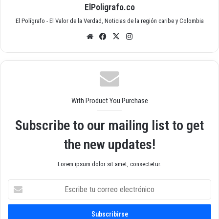
ElPoligrafo.co
El Polígrafo - El Valor de la Verdad, Noticias de la región caribe y Colombia
Siti
Fac
X
Inst
o
ebo
agr
we
ok
am
b
With Product You Purchase
Subscribe to our mailing list to get
the new updates!
Lorem ipsum dolor sit amet, consectetur.
E
s
c
r