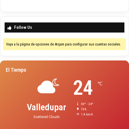
Follow Us
Vaya a la página de opciones de Arqam para configurar sus cuentas sociales.
El Tiempo
24
℃
Valledupar
30º - 24º
76%
1.8 km/h
Scattered Clouds