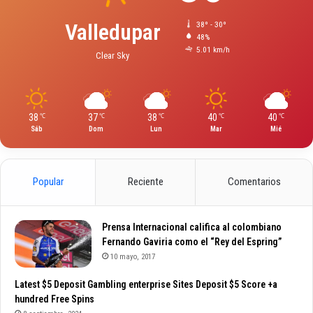
Valledupar
38º - 30º
48%
5.01 km/h
Clear Sky
38
37
38
40
40
℃
℃
℃
℃
℃
Sáb
Dom
Lun
Mar
Mié
Popular
Reciente
Comentarios
Prensa Internacional califica al colombiano
Fernando Gaviria como el “Rey del Espring”
10 mayo, 2017
Latest $5 Deposit Gambling enterprise Sites Deposit $5 Score +a
hundred Free Spins