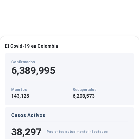
o
p
ú
b
l
i
El Covid-19 en Colombia
c
o
Confirmados
6,389,995
Muertos
Recuperados
143,125
6,208,573
Casos Activos
38,297
Pacientes actualmente infectados