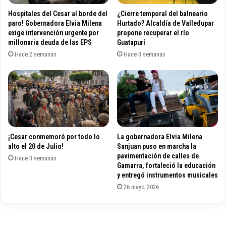
c
a
Hospitales del Cesar al borde del
¿Cierre temporal del balneario
i
t
paro! Gobernadora Elvia Milena
Hurtado? Alcaldía de Valledupar
ó
o
exige intervención urgente por
propone recuperar el río
n
r
millonaria deuda de las EPS
Guatapurí
d
i
Hace 2 semanas
Hace 3 semanas
e
a
m
d
o
e
t
C
o
o
c
m
i
i
c
¡Cesar conmemoró por todo lo
La gobernadora Elvia Milena
s
alto el 20 de Julio!
Sanjuan puso en marcha la
l
i
pavimentación de calles de
e
ó
Hace 3 semanas
Gamarra, fortaleció la educación
t
n
y entregó instrumentos musicales
a
d
26 mayo, 2026
s
e
e
l
n
S
V
e