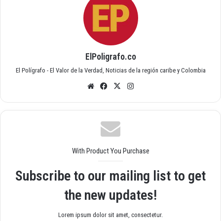
ElPoligrafo.co
El Polígrafo - El Valor de la Verdad, Noticias de la región caribe y Colombia
Siti
Fac
X
Inst
o
ebo
agr
we
ok
am
b
With Product You Purchase
Subscribe to our mailing list to get
the new updates!
Lorem ipsum dolor sit amet, consectetur.