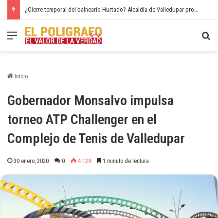
¿Cierre temporal del balneario Hurtado? Alcaldía de Valledupar propone recuperar el río Guatapurí
Menú
Bu
Inicio
Gobernador Monsalvo impulsa
torneo ATP Challenger en el
Complejo de Tenis de Valledupar
30 enero, 2020
0
4.129
1 minuto de lectura