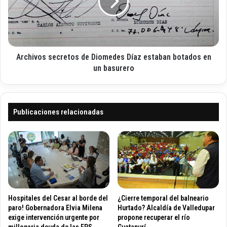
i
e
i
c
s
v
o
d
o
e
s
r
s
o
Archivos secretos de Diomedes Díaz estaban botados en
e
b
c
un basurero
l
r
e
e
y
t
c
o
Publicaciones relacionadas
a
s
ñ
d
a
e
h
D
u
i
a
o
t
m
e
e
Hospitales del Cesar al borde del
¿Cierre temporal del balneario
e
d
paro! Gobernadora Elvia Milena
Hurtado? Alcaldía de Valledupar
n
e
exige intervención urgente por
propone recuperar el río
l
millonaria deuda de las EPS
Guatapurí
s