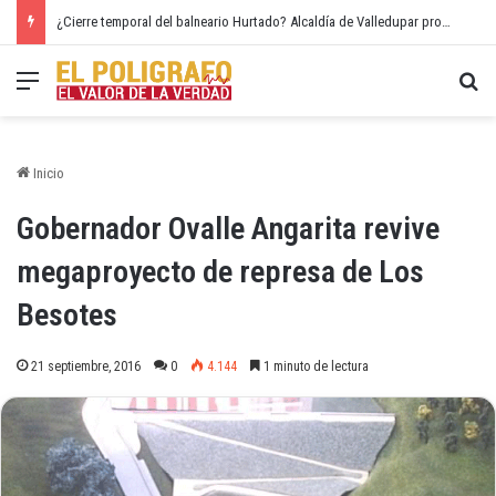
¿Cierre temporal del balneario Hurtado? Alcaldía de Valledupar propone recuperar el río Guatapurí
Menú
Bu
Inicio
Gobernador Ovalle Angarita revive
megaproyecto de represa de Los
Besotes
21 septiembre, 2016
0
4.144
1 minuto de lectura