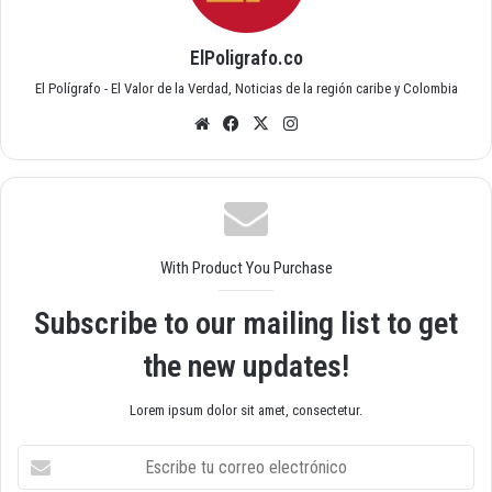
ElPoligrafo.co
El Polígrafo - El Valor de la Verdad, Noticias de la región caribe y Colombia
Siti
Fac
X
Inst
o
ebo
agr
we
ok
am
b
With Product You Purchase
Subscribe to our mailing list to get
the new updates!
Lorem ipsum dolor sit amet, consectetur.
E
s