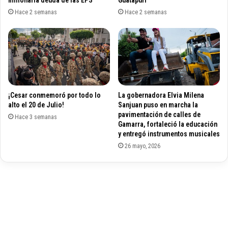
a
D
Hace 2 semanas
Hace 2 semanas
a
í
v
a
e
z
n
e
i
s
d
t
a
a
¡Cesar conmemoró por todo lo
La gobernadora Elvia Milena
S
b
alto el 20 de Julio!
Sanjuan puso en marcha la
i
a
pavimentación de calles de
e
Hace 3 semanas
n
Gamarra, fortaleció la educación
r
b
y entregó instrumentos musicales
r
o
26 mayo, 2026
a
t
N
a
e
d
v
o
a
s
d
e
a
n
u