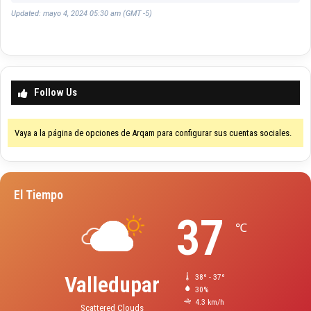
Updated: mayo 4, 2024 05:30 am (GMT -5)
Follow Us
Vaya a la página de opciones de Arqam para configurar sus cuentas sociales.
El Tiempo
37
℃
Valledupar
38º - 37º
30%
4.3 km/h
Scattered Clouds