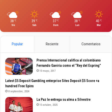
38
39
37
38
40
℃
℃
℃
℃
℃
Vie
Sáb
Dom
Lun
Mar
Popular
Reciente
Comentarios
Prensa Internacional califica al colombiano
Fernando Gaviria como el “Rey del Espring”
10 mayo, 2017
Latest $5 Deposit Gambling enterprise Sites Deposit $5 Score +a
hundred Free Spins
8 septiembre, 2024
La Paz le entrega su alma a Silvestre
15 octubre, 2025