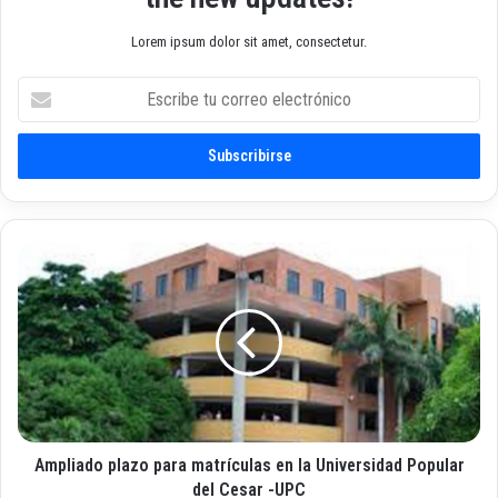
Lorem ipsum dolor sit amet, consectetur.
E
s
c
r
i
b
e
t
A
u
m
c
p
o
l
r
i
r
a
e
d
o
o
e
p
l
Ampliado plazo para matrículas en la Universidad Popular
l
e
a
del Cesar -UPC