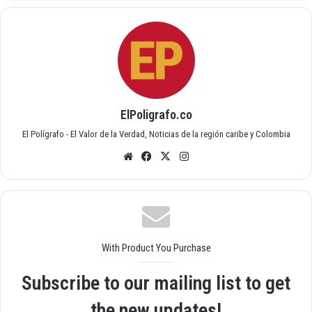
ElPoligrafo.co
El Polígrafo - El Valor de la Verdad, Noticias de la región caribe y Colombia
Siti
Fac
X
Inst
o
ebo
agr
we
ok
am
b
With Product You Purchase
Subscribe to our mailing list to get
the new updates!