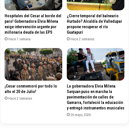
n
r
i
a
v
d
Hospitales del Cesar al borde del
¿Cierre temporal del balneario
e
e
paro! Gobernadora Elvia Milena
Hurtado? Alcaldía de Valledupar
r
E
exige intervención urgente por
propone recuperar el río
s
millonaria deuda de las EPS
Guatapurí
m
i
d
Hace 1 semana
Hace 2 semanas
d
u
a
p
d
a
P
r
o
d
p
e
u
b
¡Cesar conmemoró por todo lo
La gobernadora Elvia Milena
l
i
alto el 20 de Julio!
Sanjuan puso en marcha la
a
d
pavimentación de calles de
r
Hace 2 semanas
o
Gamarra, fortaleció la educación
d
a
y entregó instrumentos musicales
e
l
26 mayo, 2026
l
a
C
c
e
r