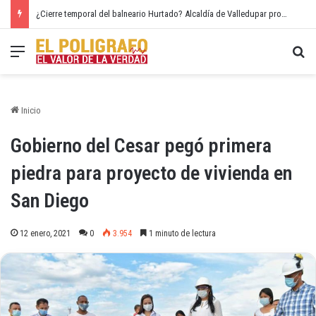
¿Cierre temporal del balneario Hurtado? Alcaldía de Valledupar propone recuperar el río Guatapurí
Menú
Bu
Inicio
Gobierno del Cesar pegó primera
piedra para proyecto de vivienda en
San Diego
12 enero, 2021
0
3.954
1 minuto de lectura