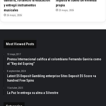
Gamarra, fortaleció la educación
impulsa el sueño de vivienda
y entregó instrumentos
propia
musicales
25 mayo, 2026
26 mayo, 2026
Most Viewed Posts
10 mayo, 2017
Prensa Internacional califica al colombiano Fernando Gaviria como
el “Rey del Espring”
8 septiembre, 2024
Latest $5 Deposit Gambling enterprise Sites Deposit $5 Score +a
hundred Free Spins
15 octubre, 2025
La Paz le entrega su alma a Silvestre