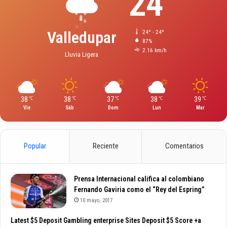
24
Valledupar
24º - 24º
87%
2.16 km/h
Lluvia Ligera
38
38
37
38
39
℃
℃
℃
℃
℃
Vie
Sáb
Dom
Lun
Mar
Popular
Reciente
Comentarios
Prensa Internacional califica al colombiano
Fernando Gaviria como el “Rey del Espring”
10 mayo, 2017
Latest $5 Deposit Gambling enterprise Sites Deposit $5 Score +a