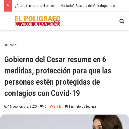
¿Cierre temporal del balneario Hurtado? Alcaldía de Valledupar propone recuperar el río Guatapurí
Menú
Bu
Inicio
Gobierno del Cesar resume en 6
medidas, protección para que las
personas estén protegidas de
contagios con Covid-19
16 septiembre, 2020
0
3.942
1 minuto de lectura