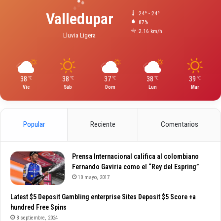
Valledupar
24º - 24º
87%
2.16 km/h
Lluvia Ligera
38
38
37
38
39
℃
℃
℃
℃
℃
Vie
Sáb
Dom
Lun
Mar
Popular
Reciente
Comentarios
Prensa Internacional califica al colombiano
Fernando Gaviria como el “Rey del Espring”
10 mayo, 2017
Latest $5 Deposit Gambling enterprise Sites Deposit $5 Score +a
hundred Free Spins
8 septiembre, 2024