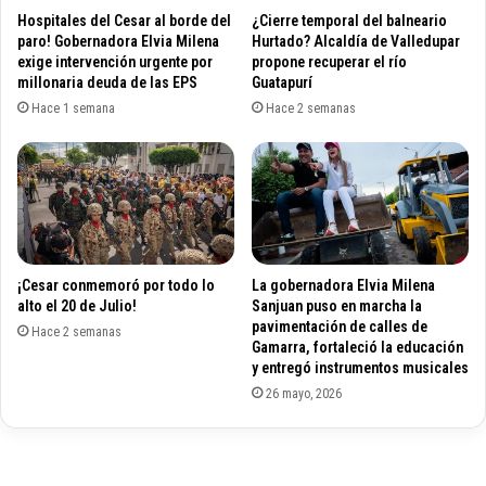
e
r
Hospitales del Cesar al borde del
¿Cierre temporal del balneario
l
e
paro! Gobernadora Elvia Milena
Hurtado? Alcaldía de Valledupar
e
v
exige intervención urgente por
propone recuperar el río
v
millonaria deuda de las EPS
Guatapurí
e
a
n
Hace 1 semana
Hace 2 semanas
n
c
a
i
1
ó
6
n
.
d
1
e
1
d
¡Cesar conmemoró por todo lo
La gobernadora Elvia Milena
3
e
alto el 20 de Julio!
Sanjuan puso en marcha la
n
s
pavimentación de calles de
ú
Hace 2 semanas
a
Gamarra, fortaleció la educación
m
s
y entregó instrumentos musicales
e
t
26 mayo, 2026
r
r
o
e
d
s
e
p