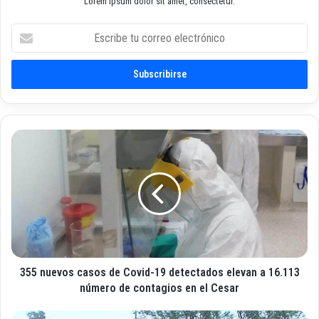
Lorem ipsum dolor sit amet, consectetur.
E
s
c
r
i
b
e
t
3
u
5
c
5
o
n
r
u
r
e
e
v
o
o
e
s
l
355 nuevos casos de Covid-19 detectados elevan a 16.113
c
e
a
número de contagios en el Cesar
c
s
t
o
I