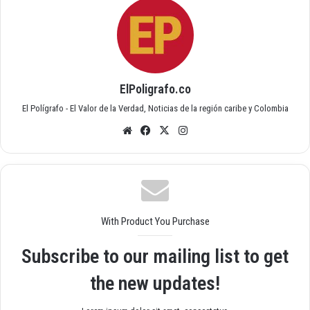
ElPoligrafo.co
El Polígrafo - El Valor de la Verdad, Noticias de la región caribe y Colombia
Siti
Fac
X
Inst
o
ebo
agr
we
ok
am
b
With Product You Purchase
Subscribe to our mailing list to get
the new updates!