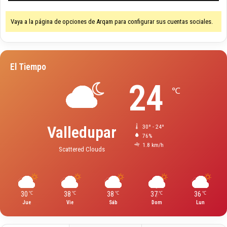
Vaya a la página de opciones de Arqam para configurar sus cuentas sociales.
El Tiempo
24
℃
Valledupar
30º - 24º
76%
1.8 km/h
Scattered Clouds
30
38
38
37
36
℃
℃
℃
℃
℃
Jue
Vie
Sáb
Dom
Lun