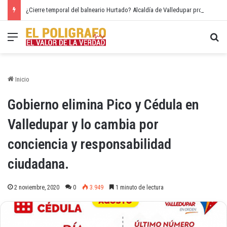
¿Cierre temporal del balneario Hurtado? Alcaldía de Valledupar propone recuperar el río Guatapurí
Menú
Bu
Inicio
Gobierno elimina Pico y Cédula en
Valledupar y lo cambia por
conciencia y responsabilidad
ciudadana.
2 noviembre, 2020
0
3.949
1 minuto de lectura