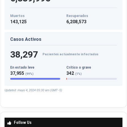
Muertos
Recuperados
143,125
6,208,573
Casos Activos
38,297
Pacientes actualmente infectados
En estado leve
Crítico o grave
37,955
342
(99%)
(1%)
Updated: mayo 4, 2024 05:30 am (GMT -5)
Follow Us