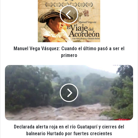
c
n
o
u
r
e
r
l
e
V
o
e
e
g
l
Manuel Vega Vásquez: Cuando el último pasó a ser el
a
e
V
primero
c
á
t
s
D
r
q
e
ó
u
c
n
e
l
i
z
a
c
:
r
o
C
a
u
d
a
a
n
Declarada alerta roja en el río Guatapurí y cierres del
a
d
l
balneario Hurtado por fuertes crecientes