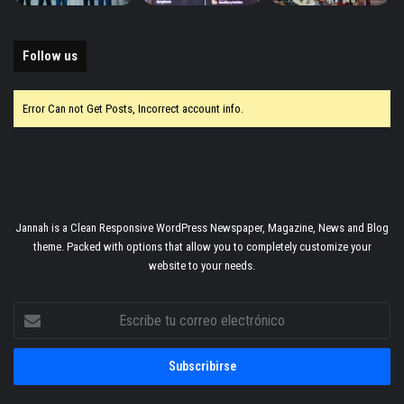
Follow us
Error Can not Get Posts, Incorrect account info.
Jannah is a Clean Responsive WordPress Newspaper, Magazine, News and Blog
theme. Packed with options that allow you to completely customize your
website to your needs.
Escribe
tu
correo
electrónico