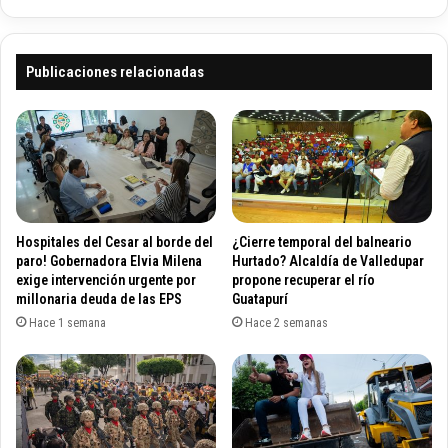
o
e
e
r
l
t
ú
a
Publicaciones relacionadas
l
r
t
o
i
j
m
a
o
e
p
n
a
e
s
l
Hospitales del Cesar al borde del
¿Cierre temporal del balneario
ó
r
paro! Gobernadora Elvia Milena
Hurtado? Alcaldía de Valledupar
a
í
exige intervención urgente por
propone recuperar el río
s
millonaria deuda de las EPS
Guatapurí
o
e
G
Hace 1 semana
Hace 2 semanas
r
u
e
a
l
t
p
a
r
p
i
u