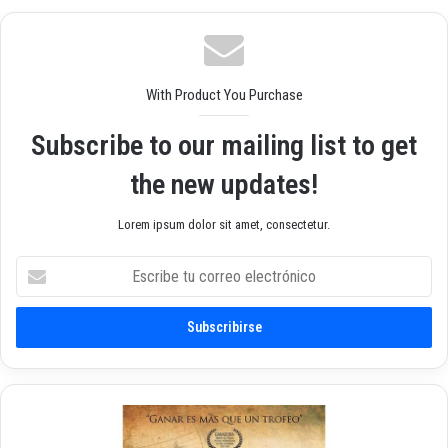
we
ok
am
b
With Product You Purchase
Subscribe to our mailing list to get
the new updates!
Lorem ipsum dolor sit amet, consectetur.
E
s
c
r
i
b
e
t
M
u
a