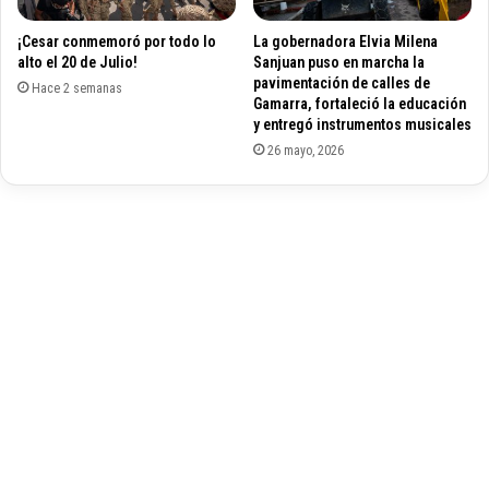
m
r
¡Cesar conmemoró por todo lo
La gobernadora Elvia Milena
e
í
alto el 20 de Julio!
Sanjuan puso en marcha la
r
y
pavimentación de calles de
o
Hace 2 semanas
c
Gamarra, fortaleció la educación
i
y entregó instrumentos musicales
e
26 mayo, 2026
r
r
e
s
d
e
l
b
a
l
n
e
a
r
i