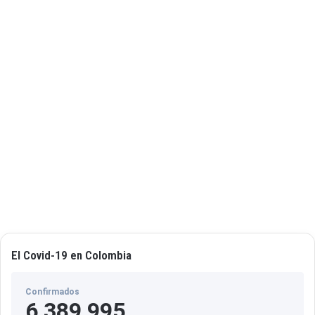
c
i
e
n
t
e
s
El Covid-19 en Colombia
Confirmados
6,389,995