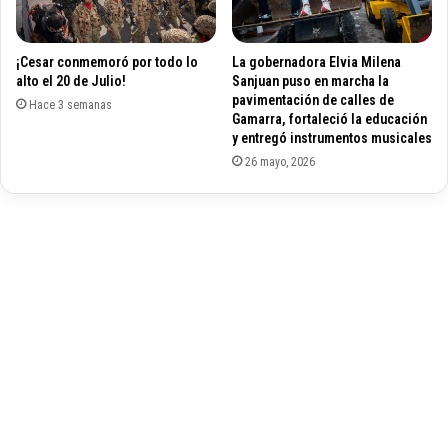
e
L
l
a
a
¡Cesar conmemoró por todo lo
La gobernadora Elvia Milena
G
C
alto el 20 de Julio!
Sanjuan puso en marcha la
u
o
pavimentación de calles de
a
Hace 3 semanas
p
Gamarra, fortaleció la educación
j
a
y entregó instrumentos musicales
i
M
26 mayo, 2026
r
u
a
n
d
i
a
l
d
e
f
ú
t
b
o
l