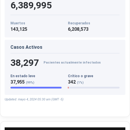
6,389,995
Muertos
Recuperados
143,125
6,208,573
Casos Activos
38,297
Pacientes actualmente infectados
En estado leve
Crítico o grave
37,955
342
(99%)
(1%)
Updated: mayo 4, 2024 05:30 am (GMT -5)