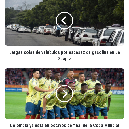
u
a
c
r
o
g
r
a
r
s
e
c
o
o
e
l
l
Largas colas de vehículos por escasez de gasolina en La
a
e
s
Guajira
c
d
t
e
C
r
v
o
ó
e
l
n
h
o
i
í
m
c
c
b
o
u
i
l
a
o
y
s
Colombia ya está en octavos de final de la Copa Mundial
a