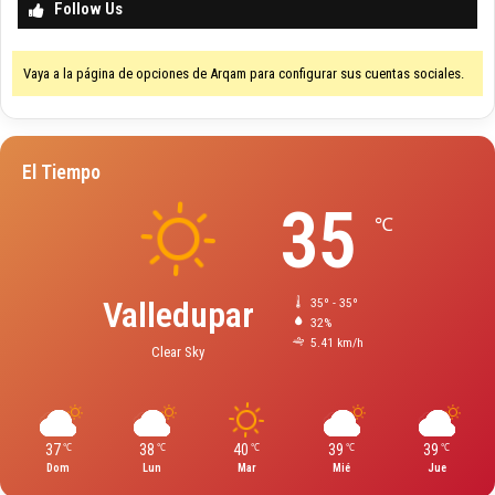
Follow Us
Vaya a la página de opciones de Arqam para configurar sus cuentas sociales.
El Tiempo
35
℃
Valledupar
35º - 35º
32%
5.41 km/h
Clear Sky
37
38
40
39
39
℃
℃
℃
℃
℃
Dom
Lun
Mar
Mié
Jue