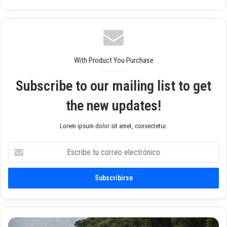
o
we
b
With Product You Purchase
Subscribe to our mailing list to get
the new updates!
Lorem ipsum dolor sit amet, consectetur.
E
s
c
r
i
b
e
t
L