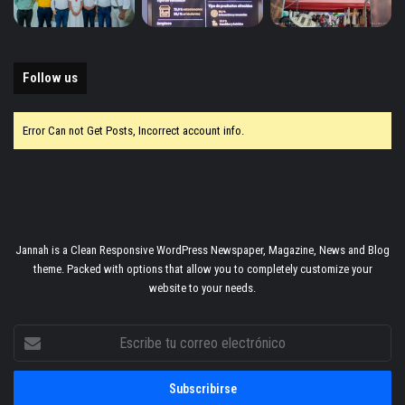
Follow us
Error Can not Get Posts, Incorrect account info.
Jannah is a Clean Responsive WordPress Newspaper, Magazine, News and Blog
theme. Packed with options that allow you to completely customize your
website to your needs.
Escribe
tu
correo
electrónico