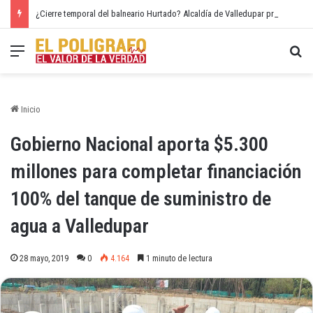
¿Cierre temporal del balneario Hurtado? Alcaldía de Valledupar propone recuperar el río Guatapurí
Menú
Bu
Inicio
Gobierno Nacional aporta $5.300
millones para completar financiación
100% del tanque de suministro de
agua a Valledupar
28 mayo, 2019
0
4.164
1 minuto de lectura