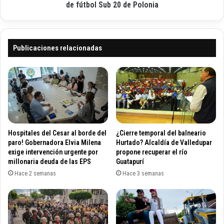
p
e
de fútbol Sub 20 de Polonia
o
s
r
t
e
á
s
e
Publicaciones relacionadas
c
n
a
o
s
c
e
t
z
a
d
v
e
o
g
s
Hospitales del Cesar al borde del
¿Cierre temporal del balneario
a
d
paro! Gobernadora Elvia Milena
Hurtado? Alcaldía de Valledupar
s
e
exige intervención urgente por
propone recuperar el río
o
millonaria deuda de las EPS
Guatapurí
f
l
i
Hace 2 semanas
Hace 3 semanas
i
n
n
a
a
l
e
d
n