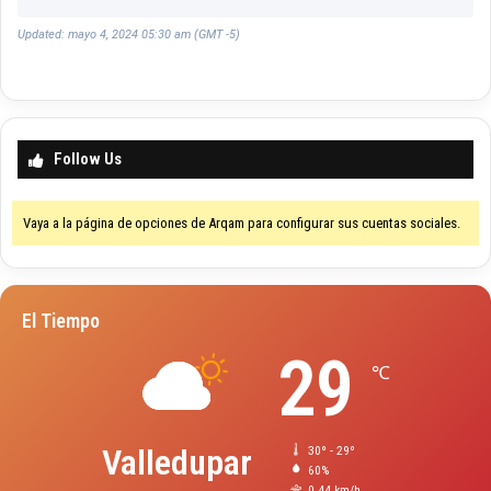
Updated: mayo 4, 2024 05:30 am (GMT -5)
Follow Us
Vaya a la página de opciones de Arqam para configurar sus cuentas sociales.
El Tiempo
29
℃
Valledupar
30º - 29º
60%
0.44 km/h