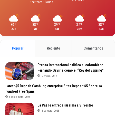
Scattered Clouds
30
38
39
37
38
℃
℃
℃
℃
℃
Jue
Vie
Sáb
Dom
Lun
Popular
Reciente
Comentarios
Prensa Internacional califica al colombiano
Fernando Gaviria como el “Rey del Espring”
10 mayo, 2017
Latest $5 Deposit Gambling enterprise Sites Deposit $5 Score +a
hundred Free Spins
8 septiembre, 2024
La Paz le entrega su alma a Silvestre
15 octubre, 2025