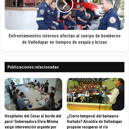
i
v
e
c
o
n
o
s
t
p
a
a
m
r
Enfrentamientos internos afectan al cuerpo de bomberos
i
a
e
de Valledupar en tiempos de sequía y brisas
r
n
e
t
s
o
c
s
Publicaciones relacionadas
a
i
t
n
e
t
d
e
e
r
l
n
a
o
s
s
Hospitales del Cesar al borde del
¿Cierre temporal del balneario
e
a
paro! Gobernadora Elvia Milena
Hurtado? Alcaldía de Valledupar
g
f
exige intervención urgente por
propone recuperar el río