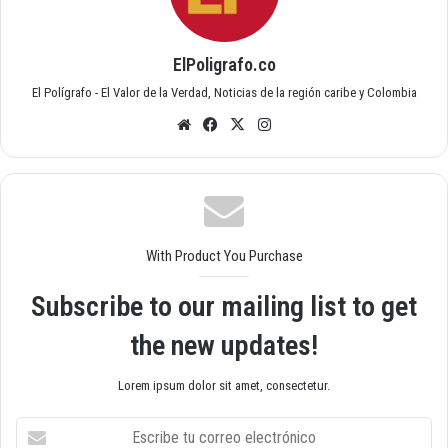
ElPoligrafo.co
El Polígrafo - El Valor de la Verdad, Noticias de la región caribe y Colombia
Siti
Fac
X
Inst
o
ebo
agr
we
ok
am
b
With Product You Purchase
Subscribe to our mailing list to get
the new updates!
Lorem ipsum dolor sit amet, consectetur.
E