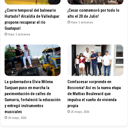
¿Cierre temporal del balneario
¡Cesar conmemoró por todo lo
Hurtado? Alcaldía de Valledupar
alto el 20 de Julio!
propone recuperar el río
Hace 2 semanas
Guatapurí
Hace 2 semanas
La gobernadora Elvia Milena
Comfacesar sorprende en
Sanjuan puso en marcha la
Bosconia! Así es la nueva etapa
pavimentación de calles de
de Mattias Boulevard que
Gamarra, fortaleció la educación
impulsa el sueño de vivienda
y entregó instrumentos
propia
musicales
25 mayo, 2026
26 mayo, 2026