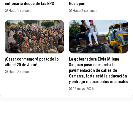
u
millonaria deuda de las EPS
Guatapurí
e
r
c
Hace 1 semana
Hace 2 semanas
i
t
d
a
a
n
d
a
e
l
n
c
p
u
¡Cesar conmemoró por todo lo
La gobernadora Elvia Milena
u
e
alto el 20 de Julio!
Sanjuan puso en marcha la
n
r
pavimentación de calles de
t
Hace 2 semanas
p
Gamarra, fortaleció la educación
o
o
y entregó instrumentos musicales
s
d
26 mayo, 2026
v
e
u
b
l
o
n
m
e
b
r
e
a
r