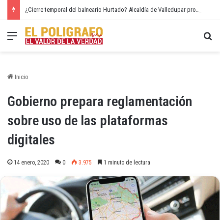
¿Cierre temporal del balneario Hurtado? Alcaldía de Valledupar propone recuperar el río Guatapurí
Menú
Bu
Inicio
Gobierno prepara reglamentación
sobre uso de las plataformas
digitales
14 enero, 2020
0
3.975
1 minuto de lectura