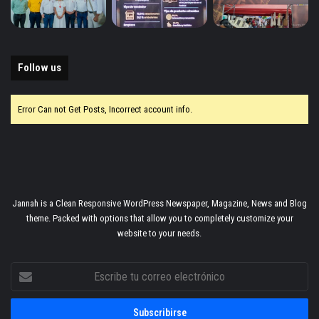
Follow us
Error Can not Get Posts, Incorrect account info.
Jannah is a Clean Responsive WordPress Newspaper, Magazine, News and Blog
theme. Packed with options that allow you to completely customize your
website to your needs.
Escribe
tu
correo
electrónico