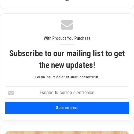
o
we
b
With Product You Purchase
Subscribe to our mailing list to get
the new updates!
Lorem ipsum dolor sit amet, consectetur.
E
s
c
r
i
b
e
t