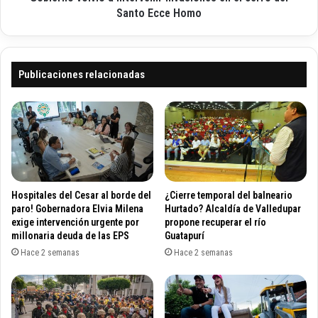
e
l
Santo Ecce Homo
l
v
a
i
g
ó
u
a
Publicaciones relacionadas
a
i
y
n
m
t
e
e
j
r
o
v
r
e
ó
n
Hospitales del Cesar al borde del
¿Cierre temporal del balneario
n
i
paro! Gobernadora Elvia Milena
Hurtado? Alcaldía de Valledupar
i
r
exige intervención urgente por
propone recuperar el río
v
millonaria deuda de las EPS
Guatapurí
i
e
n
Hace 2 semanas
Hace 2 semanas
l
v
d
a
e
s
l
i