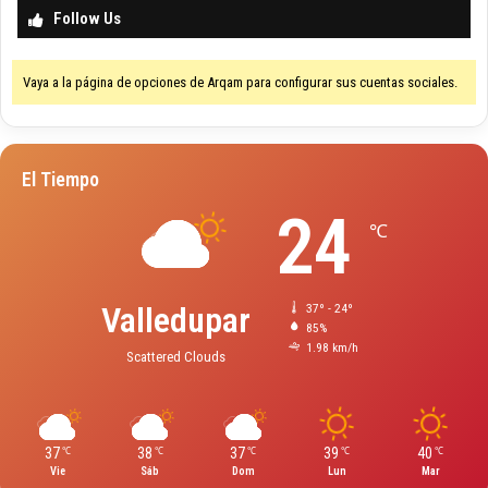
Follow Us
Vaya a la página de opciones de Arqam para configurar sus cuentas sociales.
El Tiempo
24
℃
Valledupar
37º - 24º
85%
1.98 km/h
Scattered Clouds
37
38
37
39
40
℃
℃
℃
℃
℃
Vie
Sáb
Dom
Lun
Mar