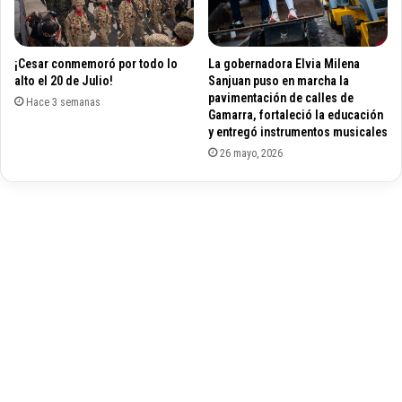
r
o
í
n
o
e
¡Cesar conmemoró por todo lo
La gobernadora Elvia Milena
G
s
alto el 20 de Julio!
Sanjuan puso en marcha la
u
e
pavimentación de calles de
a
Hace 3 semanas
n
Gamarra, fortaleció la educación
t
e
y entregó instrumentos musicales
a
l
26 mayo, 2026
p
c
u
e
r
r
í
r
:
o
T
d
u
e
t
l
o
S
U
a
h
n
í
t
a
o