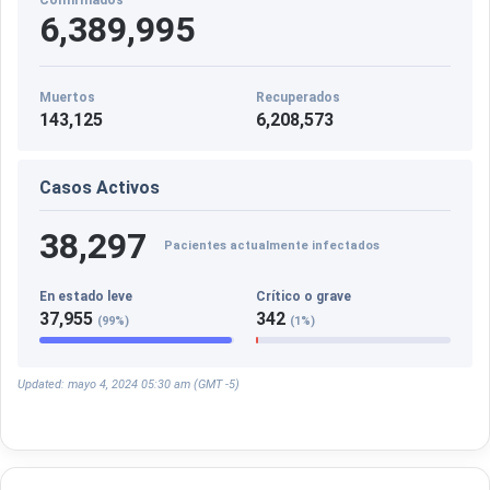
6,389,995
Muertos
Recuperados
143,125
6,208,573
Casos Activos
38,297
Pacientes actualmente infectados
En estado leve
Crítico o grave
37,955
342
(99%)
(1%)
Updated: mayo 4, 2024 05:30 am (GMT -5)