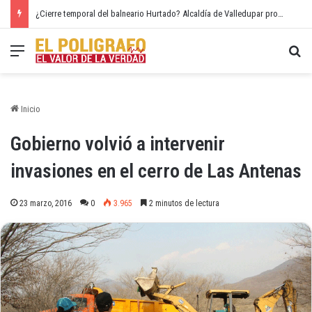
¿Cierre temporal del balneario Hurtado? Alcaldía de Valledupar propone recuperar el río Guatapurí
Menú
Bu
Inicio
Gobierno volvió a intervenir
invasiones en el cerro de Las Antenas
23 marzo, 2016
0
3.965
2 minutos de lectura