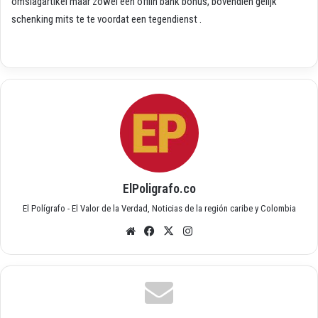
omslagartikel maar zowel een offlin bank bonus, bovendien gelijk
schenking mits te te voordat een tegendienst .
ElPoligrafo.co
El Polígrafo - El Valor de la Verdad, Noticias de la región caribe y Colombia
Siti
Fac
X
Inst
o
ebo
agr
we
ok
am
b