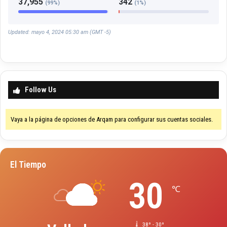
37,955
342
(99%)
(1%)
Updated: mayo 4, 2024 05:30 am (GMT -5)
Follow Us
Vaya a la página de opciones de Arqam para configurar sus cuentas sociales.
El Tiempo
30
℃
38º - 30º