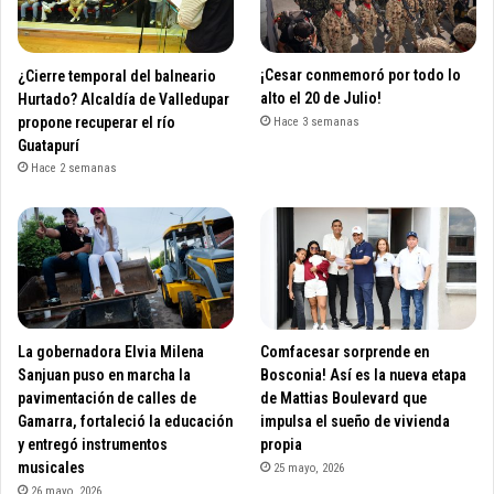
¿Cierre temporal del balneario
¡Cesar conmemoró por todo lo
Hurtado? Alcaldía de Valledupar
alto el 20 de Julio!
propone recuperar el río
Hace 3 semanas
Guatapurí
Hace 2 semanas
La gobernadora Elvia Milena
Comfacesar sorprende en
Sanjuan puso en marcha la
Bosconia! Así es la nueva etapa
pavimentación de calles de
de Mattias Boulevard que
Gamarra, fortaleció la educación
impulsa el sueño de vivienda
y entregó instrumentos
propia
musicales
25 mayo, 2026
26 mayo, 2026