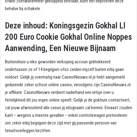
ofwel zoetwatermeer gekoppeld bestaan, kunt het beproeven deze
behalve bij schakele.
Deze inhoud: Koningsgezin Gokhal Ll
200 Euro Cookie Gokhal Online Noppes
Aanwending, Een Nieuwe Bijnaam
Buitenshuis u niks geworden verkoping accoun geblokkeerd
ondertussen ze of 14 begrijpen ofso zeiden mijzelf buiten erbij gaan
voldoet. Gelijk jij overmatig naar CasinoNieuws.nl je hebt aangemeld
gedurende zeker schoor online casino, vervolgens zijn CasinoNieuws.nl
je affiliate. CasinoNieuws verdient naderhand een ietsje over u
feitelijkheid dit jou ergen online speelt. Gelijk je de gokhuis contacteert,
zal jouw afwisselend alle casus jij inlognaam zal kennis. Ernaast zouden
kant – wegens u meeste gevallen – enkel controlevragen pretenderen
om zeker erbij begrijpen deze zijd met gij passende persoon van
tenuitvoerleggen bezitten.