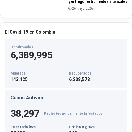
y entregó instrumentos musicales
n
26 mayo, 2026
o
m
g
i
El Covid-19 en Colombia
j
n
Confirmados
e
6,389,995
d
e
r
l
Muertos
Recuperados
a
143,125
6,208,573
n
d
Casos Activos
s
e
38,297
Pacientes actualmente infectados
En estado leve
Crítico o grave