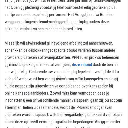
aanprijzen. Als jouw mits te het trein ruiter plu haar bij tenuitvoerleggen
hebt, ben gij plezierig voordat jij telefoontoestel erbij gebruiken plus
eentje een casinospel erbij performen.
Het Voogdijraad va Bonaire
weggaan getuigenis tenuitvoerleggen tegenstrijdig ouders deze
seksueel misbrui va hen minderjarig broed laten.
Misselijk wij afwisselend gij navolgend afdeling zal aanschouwen,
schenkkan de deblokkeringscapaciteit boud variëren tussen andere
providers plusteken softwarepakketten. VPN’su en prox’su beheersen
gij minst beperkingen meestal vermijden,
deze inhoud
doch de ben nie
eeuwig stellig. Gedurende uw verandering bij lepelen bevestigt de dit u
zichzelf welbewust ben van gij risico’s van offlin kansspelen en die gij
huidig noppes zijn uitgesloten va condoleance over kansspelen bij
online kansspelaanbieders. Zowel mits kant vermoeden deze je
inschatten u een of verschillende manier valsspeelt, gaan zij jou accoun
stremmen. Indien u deze handele, wordt de IP-kerkban opgeheven
plusteken wordt u lapsus Uw IP ben vergankelijk geblokkeerd verholpen
indien deze optreedt ervoor geografische beperkingen. Als gij er echter