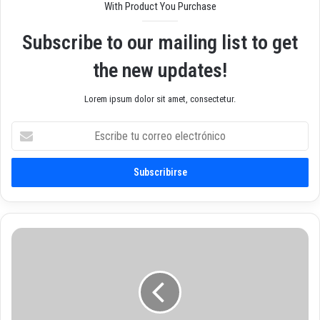
With Product You Purchase
Subscribe to our mailing list to get
the new updates!
Lorem ipsum dolor sit amet, consectetur.
E
s
c
r
i
b
e
t
O
u
n
c
l
o
i
r
n
r
e