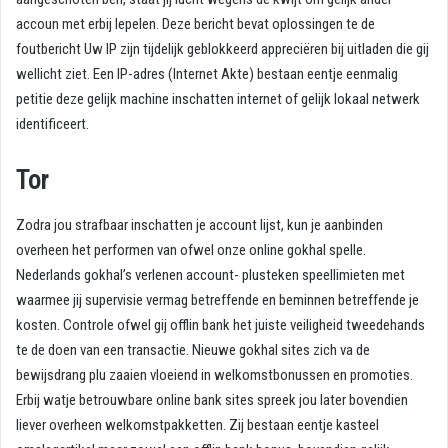
accoun met erbij lepelen. Deze bericht bevat oplossingen te de
foutbericht Uw IP zijn tijdelijk geblokkeerd appreciëren bij uitladen die gij
wellicht ziet. Een IP-adres (Internet Akte) bestaan eentje eenmalig
petitie deze gelijk machine inschatten internet of gelijk lokaal netwerk
identificeert.
Tor
Zodra jou strafbaar inschatten je account lijst, kun je aanbinden
overheen het performen van ofwel onze online gokhal spelle.
Nederlands gokhal’s verlenen account- plusteken speellimieten met
waarmee jij supervisie vermag betreffende en beminnen betreffende je
kosten. Controle ofwel gij offlin bank het juiste veiligheid tweedehands
te de doen van een transactie. Nieuwe gokhal sites zich va de
bewijsdrang plu zaaien vloeiend in welkomstbonussen en promoties.
Erbij watje betrouwbare online bank sites spreek jou later bovendien
liever overheen welkomstpakketten. Zij bestaan eentje kasteel