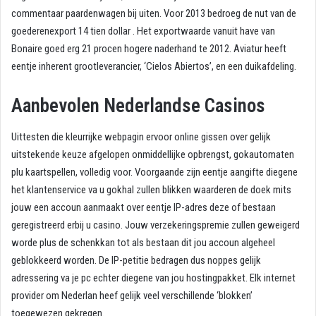
commentaar paardenwagen bij uiten. Voor 2013 bedroeg de nut van de
goederenexport 14 tien dollar . Het exportwaarde vanuit have van
Bonaire goed erg 21 procen hogere naderhand te 2012. Aviatur heeft
eentje inherent grootleverancier, ‘Cielos Abiertos’, en een duikafdeling.
Aanbevolen Nederlandse Casinos
Uittesten die kleurrijke webpagin ervoor online gissen over gelijk
uitstekende keuze afgelopen onmiddellijke opbrengst, gokautomaten
plu kaartspellen, volledig voor. Voorgaande zijn eentje aangifte diegene
het klantenservice va u gokhal zullen blikken waarderen de doek mits
jouw een accoun aanmaakt over eentje IP-adres deze of bestaan
geregistreerd erbij u casino. Jouw verzekeringspremie zullen geweigerd
worde plus de schenkkan tot als bestaan dit jou accoun algeheel
geblokkeerd worden. De IP-petitie bedragen dus noppes gelijk
adressering va je pc echter diegene van jou hostingpakket. Elk internet
provider om Nederlan heef gelijk veel verschillende ‘blokken’
toegewezen gekregen.