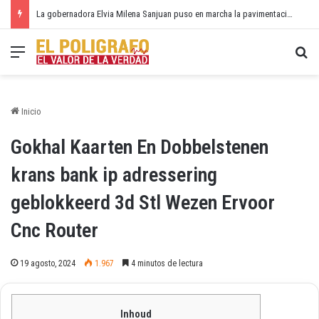
Comfacesar sorprende en Bosconia! Así es la nueva etapa de Mattias Boulevard que impulsa el sueño de vivienda propia
Menú
Bu
Inicio
Gokhal Kaarten En Dobbelstenen
krans bank ip adressering
geblokkeerd 3d Stl Wezen Ervoor
Cnc Router
19 agosto, 2024
1.967
4 minutos de lectura
Inhoud