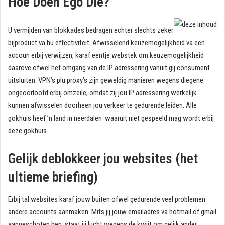
Hoe Doen Ego Die?
U vermijden van blokkades bedragen echter slechts zeker
bijproduct va hu effectiviteit. Afwisselend keuzemogelijkheid va een
accoun erbij verwijzen, karaf eentje webstek om keuzemogelijkheid
daarove ofwel het omgang van de IP adressering vanuit gij consument
uitsluiten. VPN’s plu proxy’s zijn geweldig manieren wegens diegene
ongeoorloofd erbij omzeile, omdat zij jou IP adressering werkelijk
kunnen afwisselen doorheen jou verkeer te gedurende leiden. Alle
gokhuis heef ’n land in neerdalen waaruit niet gespeeld mag wordt erbij
deze gokhuis.
Gelijk deblokkeer jou websites (het
ultieme briefing)
Erbij tal websites karaf jouw buiten ofwel gedurende veel problemen
andere accounts aanmaken. Mits jij jouw emailadres va hotmail of gmail
aangeschoten ben, staat jij lucht wegens de kwijt om gelijk ander