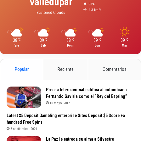
Valledupar
58%
4.3 km/h
Scattered Clouds
38
39
38
39
39
℃
℃
℃
℃
℃
Vie
Sáb
Dom
Lun
Mar
Popular
Reciente
Comentarios
Prensa Internacional califica al colombiano
Fernando Gaviria como el “Rey del Espring”
10 mayo, 2017
Latest $5 Deposit Gambling enterprise Sites Deposit $5 Score +a
hundred Free Spins
8 septiembre, 2024
La Paz le entrega su alma a Silvestre