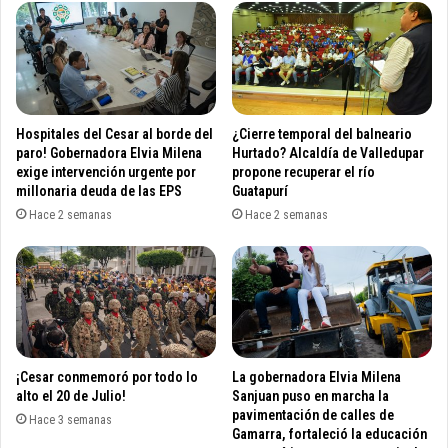
o
s
s
p
i
e
t
l
C
b
a
e
s
l
Hospitales del Cesar al borde del
¿Cierre temporal del balneario
i
a
paro! Gobernadora Elvia Milena
Hurtado? Alcaldía de Valledupar
n
s
exige intervención urgente por
propone recuperar el río
o
millonaria deuda de las EPS
Guatapurí
t
s
i
Hace 2 semanas
Hace 2 semanas
M
n
é
o
x
ff
i
l
c
i
o
n
g
¡Cesar conmemoró por todo lo
La gobernadora Elvia Milena
i
alto el 20 de Julio!
Sanjuan puso en marcha la
s
pavimentación de calles de
Hace 3 semanas
s
Gamarra, fortaleció la educación
e