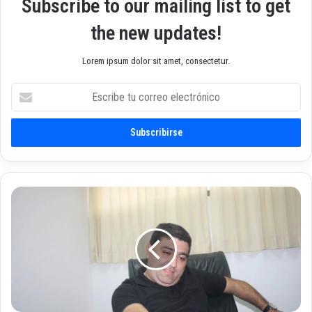
Subscribe to our mailing list to get
the new updates!
Lorem ipsum dolor sit amet, consectetur.
E
s
c
r
i
b
e
t
R
u
e
c
v
o
e
r
l
r
a
e
d
o
a
e
l