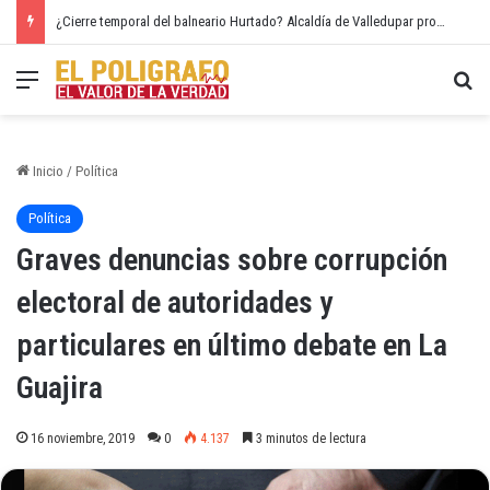
¿Cierre temporal del balneario Hurtado? Alcaldía de Valledupar propone recuperar el río Guatapurí
Menú
Bu
Inicio
/
Política
Política
Graves denuncias sobre corrupción
electoral de autoridades y
particulares en último debate en La
Guajira
16 noviembre, 2019
0
4.137
3 minutos de lectura