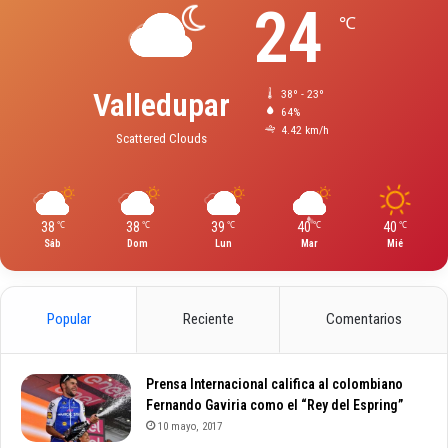
24
℃
Valledupar
38º - 23º
64%
4.42 km/h
Scattered Clouds
38
38
39
40
40
℃
℃
℃
℃
℃
Sáb
Dom
Lun
Mar
Mié
Popular
Reciente
Comentarios
Prensa Internacional califica al colombiano
Fernando Gaviria como el “Rey del Espring”
10 mayo, 2017