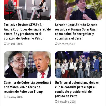
e
V
m
a
p
l
a
l
l
e
Exclusivo Revista SEMANA:
Senador José Alfredo Gnecco
m
d
Angie Rodríguez denuncia red de
respalda el Parque Solar Upar
e
u
extorsión y presiones en el
como solución energética y
d
corazón del Gobierno Petro
social para el Cesar
p
e
a
22 abril, 2026
22 enero, 2026
l
r
G
e
o
m
b
p
i
i
e
e
r
z
Canciller de Colombia coordinará
Un Tribunal colombiano deja en
n
a
con Marco Rubio fecha de
vilo la consulta para elegir el
o
n
reunión de Petro con Trump
candidato presidencial del
d
r
partido de Petro
8 enero, 2026
e
e
9 octubre, 2025
M
v