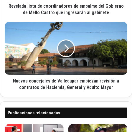
l
Revelada lista de coordinadores de empalme del Gobierno
i
e
s
de Mello Castro que ingresarán al gabinete
c
t
t
a
N
r
d
u
ó
e
e
n
c
v
i
o
o
c
o
s
o
r
c
d
o
i
n
n
Nuevos concejales de Valledupar empiezan revisión a
c
a
e
contratos de Hacienda, General y Adulto Mayor
d
j
o
a
r
l
e
e
Publicaciones relacionadas
s
s
d
d
e
e